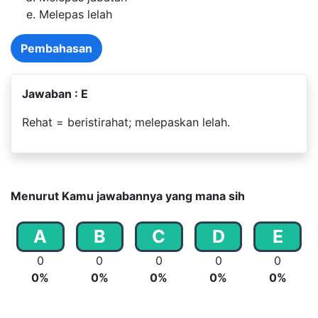
Melepas lelah
Pembahasan
Jawaban : E
Rehat = beristirahat; melepaskan lelah.
Menurut Kamu jawabannya yang mana sih
A
B
C
D
E
0
0
0
0
0
0%
0%
0%
0%
0%