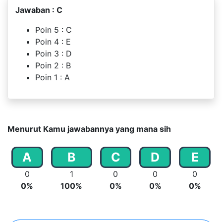
Jawaban : C
Poin 5 : C
Poin 4 : E
Poin 3 : D
Poin 2 : B
Poin 1 : A
Menurut Kamu jawabannya yang mana sih
A
B
C
D
E
0
1
0
0
0
0%
100%
0%
0%
0%