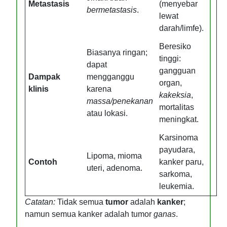
Metastasis
(menyebar
bermetastasis
.
lewat
darah/limfe).
Beresiko
Biasanya ringan;
tinggi:
dapat
gangguan
Dampak
mengganggu
organ,
klinis
karena
kakeksia
,
massa/penekanan
mortalitas
atau lokasi.
meningkat.
Karsinoma
payudara,
Lipoma, mioma
Contoh
kanker paru,
uteri, adenoma.
sarkoma,
leukemia.
Catatan:
Tidak semua
tumor
adalah
kanker
;
namun semua kanker adalah tumor
ganas
.