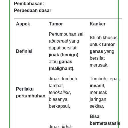
Pembahasan:
Perbedaan dasar
Aspek
Tumor
Kanker
Pertumbuhan sel
Istilah khusus
abnormal
yang
untuk
tumor
dapat bersifat
Definisi
ganas
yang
jinak (benign)
bersifat
atau
ganas
merusak.
(malignant)
.
Jinak: tumbuh
Tumbuh cepat,
lambat,
invasif
,
Perilaku
terlokalisir
,
merusak
pertumbuhan
biasanya
jaringan
berkapsul.
sekitar.
Bisa
bermetastasis
Jinak:
tidak