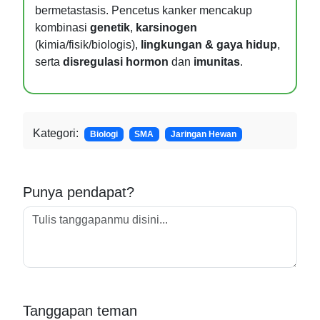
bermetastasis. Pencetus kanker mencakup
kombinasi
genetik
,
karsinogen
(kimia/fisik/biologis),
lingkungan & gaya hidup
,
serta
disregulasi hormon
dan
imunitas
.
Kategori:
Biologi
SMA
Jaringan Hewan
Punya pendapat?
Tanggapan teman