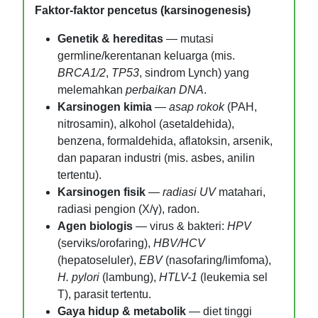
Faktor-faktor pencetus (karsinogenesis)
Genetik & hereditas
— mutasi
germline/kerentanan keluarga (mis.
BRCA1/2
,
TP53
, sindrom Lynch) yang
melemahkan
perbaikan DNA
.
Karsinogen kimia
—
asap rokok
(PAH,
nitrosamin), alkohol (asetaldehida),
benzena, formaldehida, aflatoksin, arsenik,
dan paparan industri (mis. asbes, anilin
tertentu).
Karsinogen fisik
—
radiasi UV
matahari,
radiasi pengion (X/γ), radon.
Agen biologis
— virus & bakteri:
HPV
(serviks/orofaring),
HBV/HCV
(hepatoseluler),
EBV
(nasofaring/limfoma),
H. pylori
(lambung),
HTLV-1
(leukemia sel
T), parasit tertentu.
Gaya hidup & metabolik
— diet tinggi