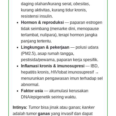
daging olahan/kurang serat,
obesitas
,
kurang aktivitas, kurang tidur kronis,
resistensi insulin.
Hormon & reproduksi
— paparan estrogen
tidak seimbang (menarke dini, menopause
terlambat, nulipara), terapi hormon jangka
panjang tertentu.
Lingkungan & pekerjaan
— polusi udara
(PM2.5), asap rumah tangga,
pestisida/pewarna, paparan kerja spesifik.
Inflamasi kronis & imunosupresi
— IBD,
hepatitis kronis,
HIV
/obat imunosupresif →
menurunkan pengawasan imun terhadap sel
abnormal.
Faktor usia
— akumulasi kerusakan
DNA/epigenetik seiring waktu.
Intinya:
Tumor
bisa jinak atau ganas;
kanker
adalah tumor
ganas
yang invasif dan dapat