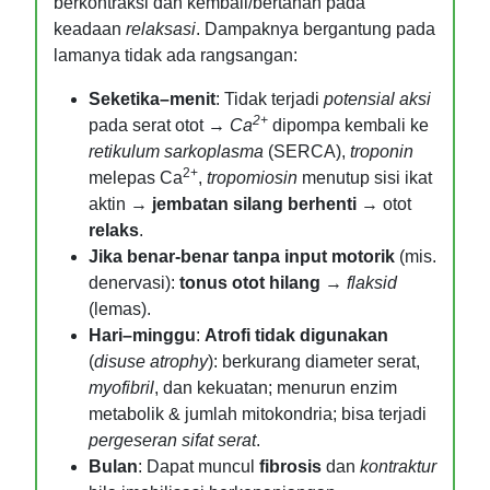
berkontraksi dan kembali/bertahan pada
keadaan
relaksasi
. Dampaknya bergantung pada
lamanya tidak ada rangsangan:
Seketika–menit
: Tidak terjadi
potensial aksi
2+
pada serat otot →
Ca
dipompa kembali ke
retikulum sarkoplasma
(SERCA),
troponin
2+
melepas Ca
,
tropomiosin
menutup sisi ikat
aktin →
jembatan silang berhenti
→ otot
relaks
.
Jika benar-benar tanpa input motorik
(mis.
denervasi):
tonus otot hilang
→
flaksid
(lemas).
Hari–minggu
:
Atrofi tidak digunakan
(
disuse atrophy
): berkurang diameter serat,
myofibril
, dan kekuatan; menurun enzim
metabolik & jumlah mitokondria; bisa terjadi
pergeseran sifat serat
.
Bulan
: Dapat muncul
fibrosis
dan
kontraktur