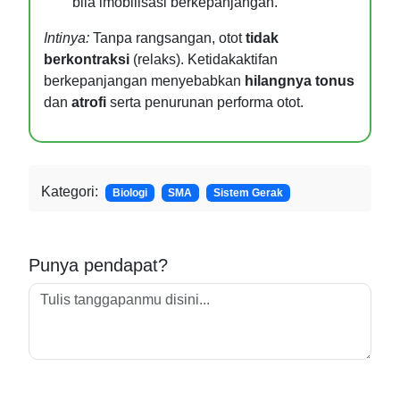
bila imobilisasi berkepanjangan.
Intinya:
Tanpa rangsangan, otot
tidak
berkontraksi
(relaks). Ketidakaktifan
berkepanjangan menyebabkan
hilangnya tonus
dan
atrofi
serta penurunan performa otot.
Kategori:
Biologi
SMA
Sistem Gerak
Punya pendapat?