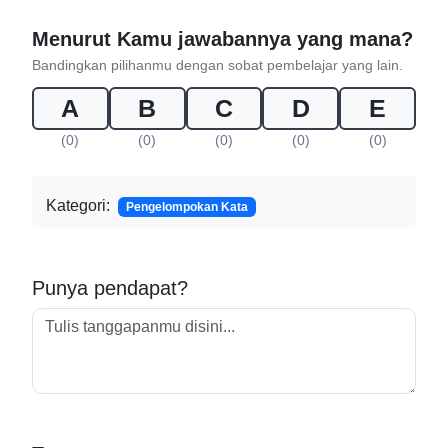
Menurut Kamu jawabannya yang mana?
Bandingkan pilihanmu dengan sobat pembelajar yang lain.
A
B
C
D
E
(0)
(0)
(0)
(0)
(0)
Kategori:
Pengelompokan Kata
Punya pendapat?