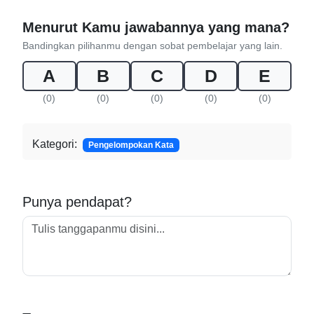
Menurut Kamu jawabannya yang mana?
Bandingkan pilihanmu dengan sobat pembelajar yang lain.
A
B
C
D
E
(0)
(0)
(0)
(0)
(0)
Kategori:
Pengelompokan Kata
Punya pendapat?