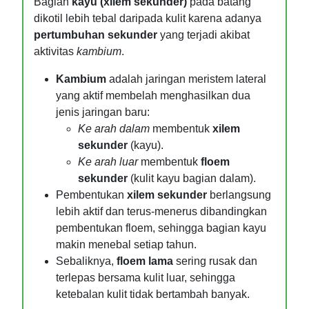
Bagian
kayu (xilem sekunder)
pada batang
dikotil lebih tebal daripada kulit karena adanya
pertumbuhan sekunder
yang terjadi akibat
aktivitas
kambium
.
Kambium
adalah jaringan meristem lateral
yang aktif membelah menghasilkan dua
jenis jaringan baru:
Ke arah dalam
membentuk
xilem
sekunder
(kayu).
Ke arah luar
membentuk
floem
sekunder
(kulit kayu bagian dalam).
Pembentukan
xilem sekunder
berlangsung
lebih aktif dan terus-menerus dibandingkan
pembentukan floem, sehingga bagian kayu
makin menebal setiap tahun.
Sebaliknya,
floem lama
sering rusak dan
terlepas bersama kulit luar, sehingga
ketebalan kulit tidak bertambah banyak.