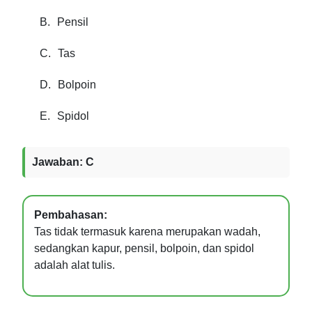
B.
Pensil
C.
Tas
D.
Bolpoin
E.
Spidol
Jawaban: C
Pembahasan:
Tas tidak termasuk karena merupakan wadah,
sedangkan kapur, pensil, bolpoin, dan spidol
adalah alat tulis.