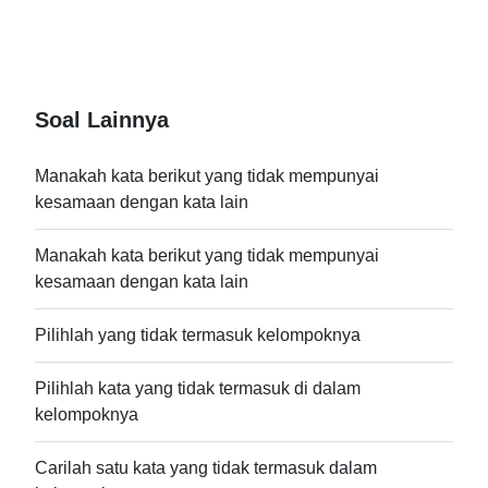
Soal Lainnya
Manakah kata berikut yang tidak mempunyai
kesamaan dengan kata lain
Manakah kata berikut yang tidak mempunyai
kesamaan dengan kata lain
Pilihlah yang tidak termasuk kelompoknya
Pilihlah kata yang tidak termasuk di dalam
kelompoknya
Carilah satu kata yang tidak termasuk dalam