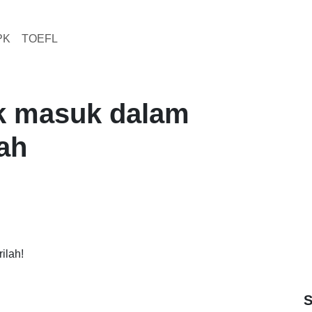
PK
TOEFL
ak masuk dalam
ah
ilah!
S