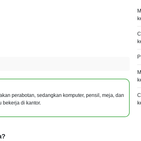
M
k
C
k
P
M
k
akan perabotan, sedangkan komputer, pensil, meja, dan
C
bekerja di kantor.
k
a?