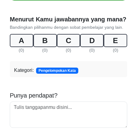
Menurut Kamu jawabannya yang mana?
Bandingkan pilihanmu dengan sobat pembelajar yang lain.
A
B
C
D
E
(0)
(0)
(0)
(0)
(0)
Kategori:
Pengelompokan Kata
Punya pendapat?