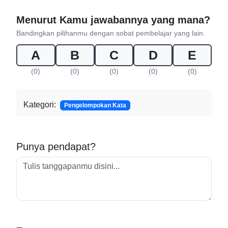
Menurut Kamu jawabannya yang mana?
Bandingkan pilihanmu dengan sobat pembelajar yang lain.
A
B
C
D
E
(0)
(0)
(0)
(0)
(0)
Kategori:
Pengelompokan Kata
Punya pendapat?