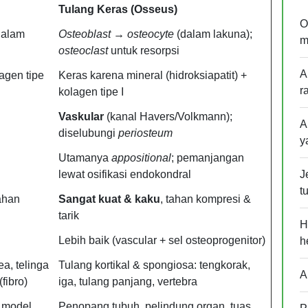
Tulang Keras (Osseus)
O
dalam
Osteoblast → osteocyte
(dalam lakuna);
m
osteoclast
untuk resorpsi
A
lagen tipe
Keras karena mineral (hidroksiapatit) +
r
kolagen tipe I
Vaskular
(kanal Havers/Volkmann);
A
diselubungi
periosteum
y
Utamanya
appositional
; pemanjangan
lewat osifikasi endokondral
J
t
ahan
Sangat kuat & kaku
, tahan kompresi &
tarik
H
Lebih baik (vascular + sel osteoprogenitor)
h
ea, telinga
Tulang kortikal & spongiosa: tengkorak,
A
(fibro)
iga, tulang panjang, vertebra
 model
Penopang tubuh, pelindung organ, tuas