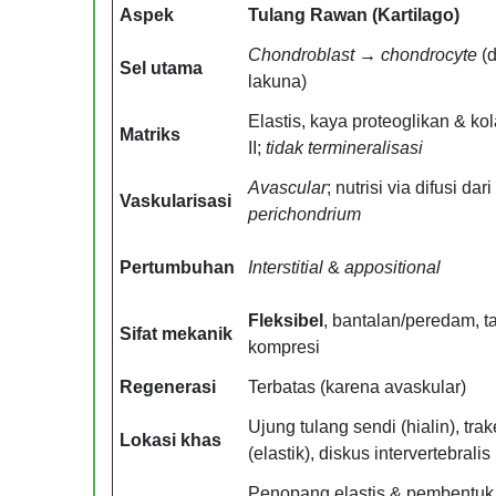
Aspek
Tulang Rawan (Kartilago)
Chondroblast → chondrocyte
(
Sel utama
lakuna)
Elastis, kaya proteoglikan & ko
Matriks
II;
tidak termineralisasi
Avascular
; nutrisi via difusi dari
Vaskularisasi
perichondrium
Pertumbuhan
Interstitial
&
appositional
Fleksibel
, bantalan/peredam, t
Sifat mekanik
kompresi
Regenerasi
Terbatas (karena avaskular)
Ujung tulang sendi (hialin), trak
Lokasi khas
(elastik), diskus intervertebralis 
Penopang elastis & pembentuk