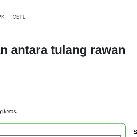
PK
TOEFL
n antara tulang rawan
g keras.
S