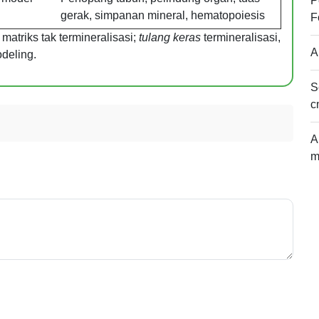
P
gerak, simpanan mineral, hematopoiesis
F
, matriks tak termineralisasi;
tulang keras
termineralisasi,
A
odeling.
S
c
A
m