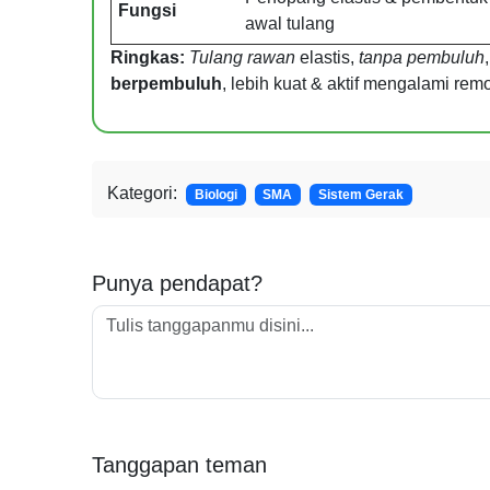
Fungsi
awal tulang
Ringkas:
Tulang rawan
elastis,
tanpa pembuluh
berpembuluh
, lebih kuat & aktif mengalami rem
Kategori:
Biologi
SMA
Sistem Gerak
Punya pendapat?
Tanggapan teman