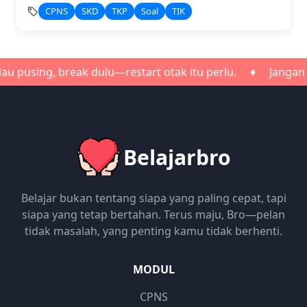
CPNS
SKD
TKP
Soal
TIK
sing, break dulu—restart otak itu perlu. ♦ Jangan terlal
Belajarbro
Belajar bukan tentang siapa yang paling cepat, tapi
siapa yang tetap bertahan. Terus maju, Bro—pelan
tidak masalah, yang penting kamu tidak berhenti.
MODUL
CPNS