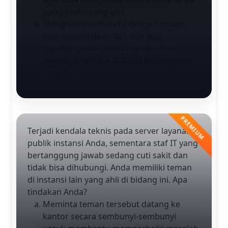
gangguan orang lain.
Menghampiri mereka dengan sopan,
memperkenalkan diri, dan ikut
mendengarkan serta memberikan
pendapat singkat jika ada kesempatan
yang tepat.
Terjadi kendala teknis pada server layanan
publik instansi Anda, sementara staf IT yang
bertanggung jawab sedang cuti sakit dan
tidak bisa dihubungi. Anda memiliki teman
di instansi lain yang ahli di bidang ini. Apa
tindakan Anda?
Meminta teman tersebut datang ke
kantor secara sembunyi-sembunyi