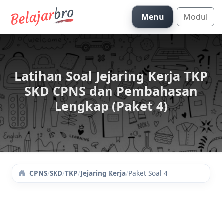
Menu
Modul
Latihan Soal Jejaring Kerja TKP
SKD CPNS dan Pembahasan
Lengkap (Paket 4)
/
SKD
/
TKP
/
Jejaring Kerja
/
Paket Soal 4
CPNS