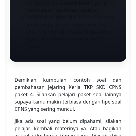
bersifat terbuka untuk publik guna
membantu riset rekan tersebut.
Menjelaskan prosedur perolehan data
secara detail dan menawarkan diri
untuk mengawal proses birokrasinya
agar permohonannya lebih cepat
diproses.
Demikian kumpulan contoh soal dan
pembahasan Jejaring Kerja TKP SKD CPNS
paket 4. Silahkan pelajari paket soal lainnya
supaya kamu makin terbiasa dengan tipe soal
CPNS yang sering muncul.
Jika ada soal yang belum dipahami, silakan
pelajari kembali materinya ya. Atau bagikan
artikel ini ke teman-teman kamu, biar kita bisa