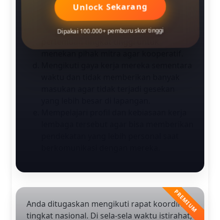
Unlock Sekarang
kerja kedua pihak.
Melaporkan hambatan koordinasi ini
kepada pimpinan agar dilakukan
Dipakai 100.000+ pemburu skor tinggi
pertemuan tingkat tinggi untuk
menekan pihak mitra agar kooperatif.
Mengikuti gaya kerja mereka sementara
waktu dan tidak memberikan banyak
masukan agar tidak terjadi gesekan
yang lebih besar di lapangan.
Mempelajari profil dan kebiasaan kerja
lembaga tersebut agar bisa memberikan
pendekatan yang lebih personal saat
berkomunikasi dengan mereka.
Anda ditugaskan mengikuti rapat koordinasi
tingkat nasional. Di sela-sela waktu istirahat,