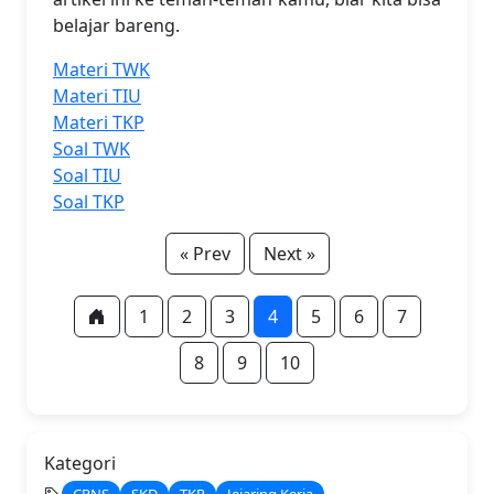
belajar bareng.
Materi TWK
Materi TIU
Materi TKP
Soal TWK
Soal TIU
Soal TKP
« Prev
Next »
1
2
3
4
5
6
7
8
9
10
Kategori