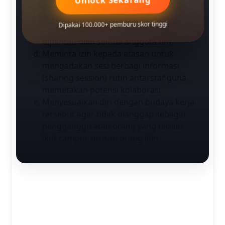
Mengusulkan kepada atasan untuk
membuat sistem database bersama
Dipakai 100.000+ pemburu skor tinggi
agar setiap progres pekerjaan dapat
dipantau oleh semua anggota tim.
Meminta izin kepada atasan untuk
mengadakan sesi berbagi informasi
(sharing session) rutin antarstaf guna
memetakan potensi kolaborasi.
Menyesuaikan diri dengan budaya kerja
tersebut agar tidak dianggap sebagai
pengganggu atau orang yang terlalu
ikut campur urusan orang lain.