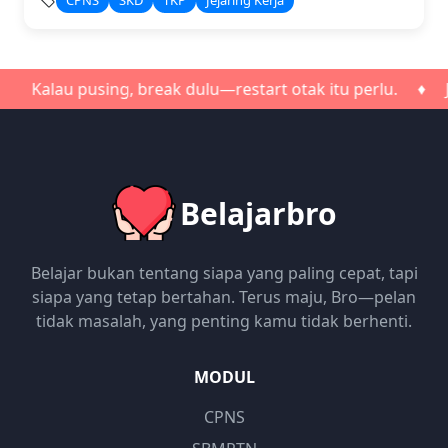
CPNS
SKD
TKP
Jejaring Kerja
pusing, break dulu—restart otak itu perlu. ♦ Jangan ter
Belajarbro
Belajar bukan tentang siapa yang paling cepat, tapi
siapa yang tetap bertahan. Terus maju, Bro—pelan
tidak masalah, yang penting kamu tidak berhenti.
MODUL
CPNS