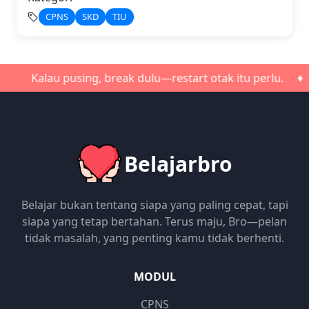
CPNS
SKD
TIU
Kalau pusing, break dulu—restart otak itu perlu. ♦ Janga
Belajarbro
Belajar bukan tentang siapa yang paling cepat, tapi
siapa yang tetap bertahan. Terus maju, Bro—pelan
tidak masalah, yang penting kamu tidak berhenti.
MODUL
CPNS