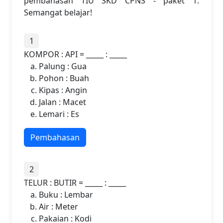
pembahasan TIU SKD CPNS - paket 1.
Semangat belajar!
1
KOMPOR : API = _____ : _____
Palung : Gua
Pohon : Buah
Kipas : Angin
Jalan : Macet
Lemari : Es
Pembahasan
2
TELUR : BUTIR = _____ : _____
Buku : Lembar
Air : Meter
Pakaian : Kodi