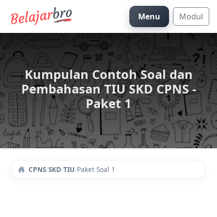
Menu
Modul
Kumpulan Contoh Soal dan
Pembahasan TIU SKD CPNS -
Paket 1
/
SKD
/
TIU
/
Paket Soal 1
CPNS