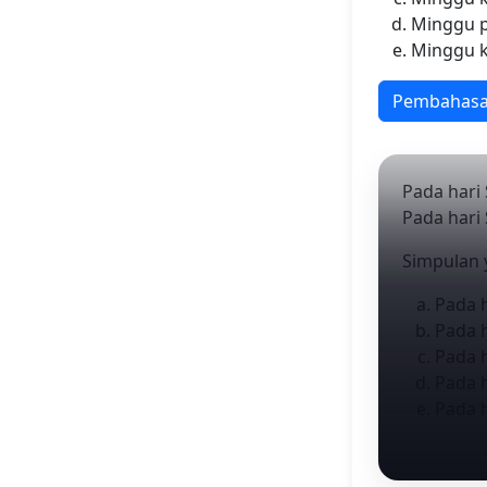
Minggu 
Minggu k
Pembahas
Pada hari 
Pada hari
Simpulan y
Pada h
Pada h
Pada h
Pada h
Pada h