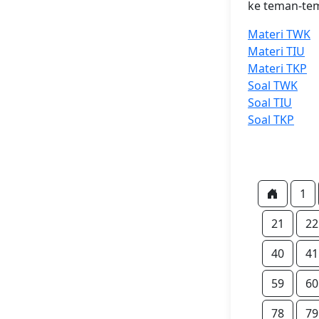
ke teman-tem
Materi TWK
Materi TIU
Materi TKP
Soal TWK
Soal TIU
Soal TKP
1
21
22
40
41
59
60
78
79