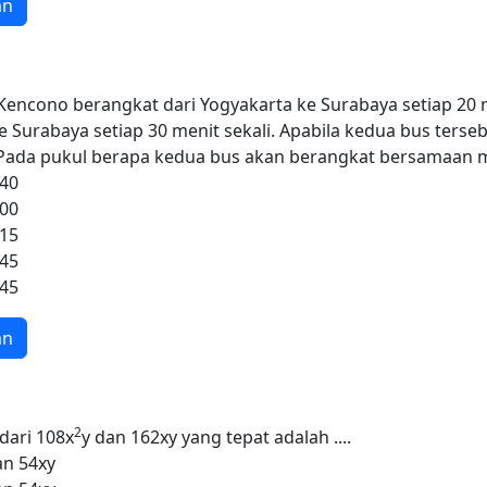
an
encono berangkat dari Yogyakarta ke Surabaya setiap 20 m
e Surabaya setiap 30 menit sekali. Apabila kedua bus ters
 Pada pukul berapa kedua bus akan berangkat bersamaan 
.40
.00
.15
.45
.45
an
2
dari 108x
y dan 162xy yang tepat adalah ....
an 54xy