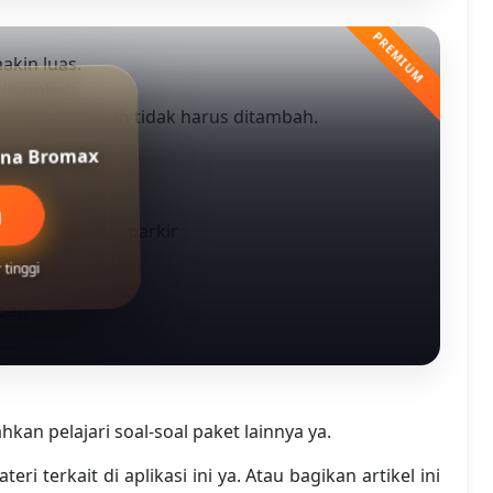
akin luas.
 ditambah.
ah gedung kuliah tidak harus ditambah.
guna Bromax
kit
g
ambahan ruang parkir
tinggi
mbah
an pelajari soal-soal paket lainnya ya.
ri terkait di aplikasi ini ya. Atau bagikan artikel ini