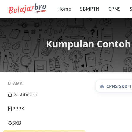
Home
SBMPTN
CPNS
Kumpulan Contoh 
UTAMA
CPNS
/
SKD
/
T
Dashboard
PPPK
SKB