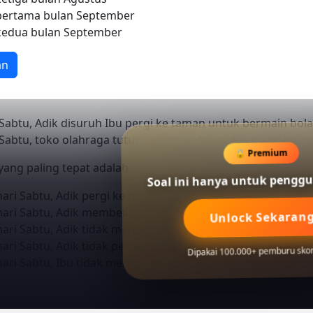
pertama bulan September
edua bulan September
an
Sabtu, Adik disuruh Ibu pergi ke taman untuk bermain bola
 Sabtu, toko olahraga tutup sehingga Adik tidak mungkin m
🔒 Premium
ang paling tepat adalah ....
Soal ini hanya untuk peng
ari Sabtu, Adik pergi ke taman untuk bermain bola
ari Sabtu, Adik membeli alat olahraga di toko lain
Unlock Sekaran
ari Sabtu, Adik tidak mengikuti permintaan ibu
ari Sabtu, Adik tidak pergi ke taman untuk bermain bola
Dipakai 100.000+ pemburu skor 
ari Sabtu, Ibu tidak menyuruh Adik untuk berolahraga