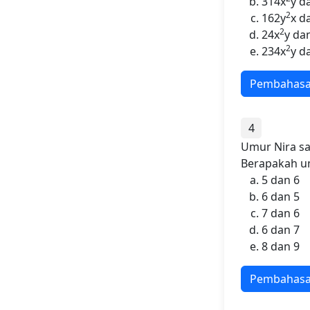
314x
y d
2
162y
x d
2
24x
y da
2
234x
y d
Pembahas
4
Umur Nira sa
Berapakah um
5 dan 6
6 dan 5
7 dan 6
6 dan 7
8 dan 9
Pembahas