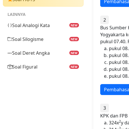
Pembahas
LAINNYA
2
Soal Analogi Kata
NEW
Bus Sumber K
Yogyakarta k
Soal Silogisme
NEW
pukul 07.40.
pukul 08
Soal Deret Angka
NEW
pukul 08
pukul 08
Soal Figural
NEW
pukul 08
pukul 08
Pembahas
3
KPK dan FPB 
2
324x
y d
2