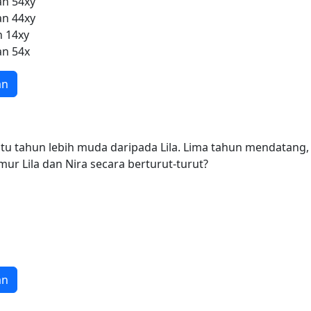
an 54xy
an 44xy
n 14xy
an 54x
an
tu tahun lebih muda daripada Lila. Lima tahun mendatang, u
ur Lila dan Nira secara berturut-turut?
an