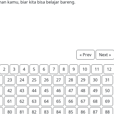
an kamu, biar kita bisa belajar bareng.
« Prev
Next »
2
3
4
5
6
7
8
9
10
11
12
23
24
25
26
27
28
29
30
31
42
43
44
45
46
47
48
49
50
61
62
63
64
65
66
67
68
69
80
81
82
83
84
85
86
87
88