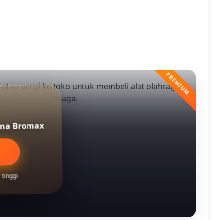
 atau pergi ke toko untuk membeli alat olahraga.
embeli alat olahraga.
guna Bromax
g
tinggi