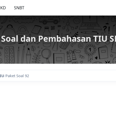
SKD
SNBT
Soal dan Pembahasan TIU SK
IU
/
Paket Soal 92