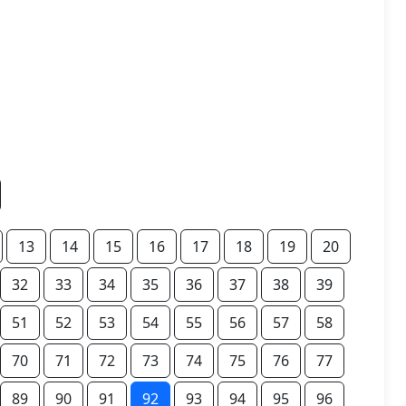
13
14
15
16
17
18
19
20
32
33
34
35
36
37
38
39
51
52
53
54
55
56
57
58
70
71
72
73
74
75
76
77
89
90
91
92
93
94
95
96