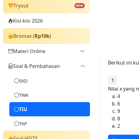
Tryout
NEW
Kisi-kisi 2026
Bromax (
Rp10k
)
Materi Online
Berikut ini 
Soal & Pembahasan
Umum
TWK
1
SKD
Nilai x yang 
TIU
TWK
4
6
TKP
TIU
9
8
TKP
2
Soal HOTS