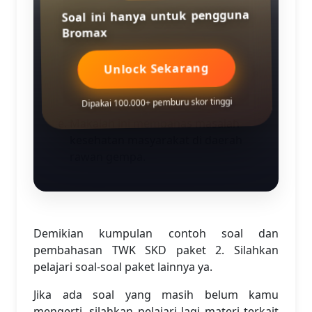
Berita musibah gempa itu saya
Soal ini hanya untuk pengguna
sudah sampaikan pada Pak Lurah.
Bromax
Bagi segenap pelajar yang akan
mengajukan proposal penelitian
Unlock Sekarang
harap mengirimkan datanya segera.
Beberapa artikel-artikel ilmiah itu
Dipakai 100.000+ pemburu skor tinggi
dimuat dalam jurnal ilmiah.
Makalah ini membahas masalah
kesehatan masyarakat di daerah
rawan gempa.
Demikian kumpulan contoh soal dan
pembahasan TWK SKD paket 2. Silahkan
pelajari soal-soal paket lainnya ya.
Jika ada soal yang masih belum kamu
mengerti, silahkan pelajari lagi materi terkait