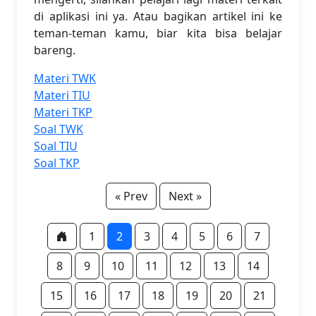
di aplikasi ini ya. Atau bagikan artikel ini ke
teman-teman kamu, biar kita bisa belajar
bareng.
Materi TWK
Materi TIU
Materi TKP
Soal TWK
Soal TIU
Soal TKP
« Prev
Next »
1
2
3
4
5
6
7
8
9
10
11
12
13
14
15
16
17
18
19
20
21