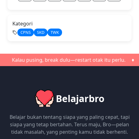
Kategori
CPNS
SKD
TWK
alau pusing, break dulu—restart otak itu perlu. ♦ Jangan
Belajarbro
Belajar bukan tentang siapa yang paling cepat, tapi
siapa yang tetap bertahan. Terus maju, Bro—pelan
tidak masalah, yang penting kamu tidak berhenti.