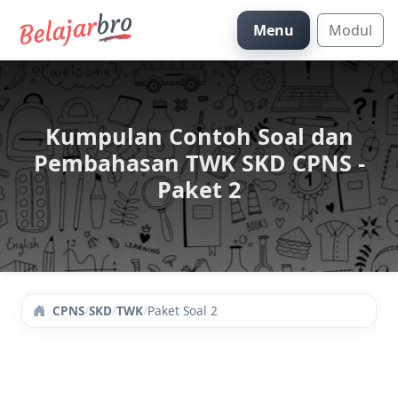
Menu
Modul
Kumpulan Contoh Soal dan
Pembahasan TWK SKD CPNS -
Paket 2
/
SKD
/
TWK
/
Paket Soal 2
CPNS