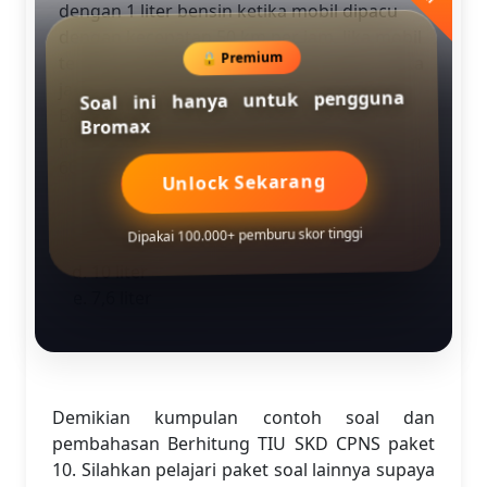
dengan 1 liter bensin ketika mobil dipacu
dengan kecepatan 50 km per jam. Jika mobil
🔒 Premium
tersebut berkecepatan 60 km per jam, maka
jarak yang dapat ditempuh hanya 80%-nya.
Soal ini hanya untuk pengguna
Berapakah bensin yang diperlukan untuk
Bromax
menempuh jarak 120 km dengan kecepatan
60 km per jam?
Unlock Sekarang
6,4 liter
8 liter
Dipakai 100.000+ pemburu skor tinggi
9,6 liter
10 liter
7,6 liter
Demikian kumpulan contoh soal dan
pembahasan Berhitung TIU SKD CPNS paket
10. Silahkan pelajari paket soal lainnya supaya