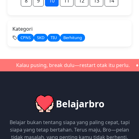
8
9
10
11
12
13
14
Kategori
CPNS
SKD
TIU
Berhitung
Kalau pusing, break dulu—restart otak itu perlu. ♦ Jang
Belajarbro
Belajar bukan tentang siapa yang paling cepat, tapi
siapa yang tetap bertahan. Terus maju, Bro—pelan
tidak masalah, yang penting kamu tidak berhenti.