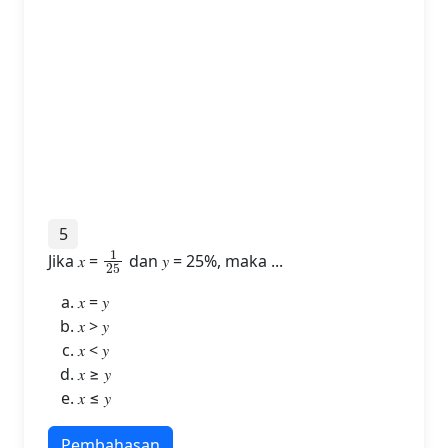
5
1
25
Jika 𝑥 =
dan 𝑦 = 25%, maka ...
𝑥 = 𝑦
𝑥 > 𝑦
𝑥 < 𝑦
𝑥 ≥ 𝑦
𝑥 ≤ 𝑦
Pembahasan