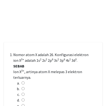
Nomor atom X adalah 26. Konfigurasi elektron
3+
2
2
6
2
6
2
3
ion X
adalah 1s
2s
2p
3s
3p
4s
3d
.
SEBAB
3+
Ion X
, artinya atom X melepas 3 elektron
terluarnya.