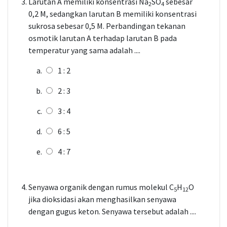
Larutan A memiliki konsentrasi Na
SO
sebesar
2
4
0,2 M, sedangkan larutan B memiliki konsentrasi
sukrosa sebesar 0,5 M. Perbandingan tekanan
osmotik larutan A terhadap larutan B pada
temperatur yang sama adalah ....
1 : 2
2 : 3
3 : 4
6 : 5
4 : 7
Senyawa organik dengan rumus molekul C
H
O
5
12
jika dioksidasi akan menghasilkan senyawa
dengan gugus keton. Senyawa tersebut adalah ....