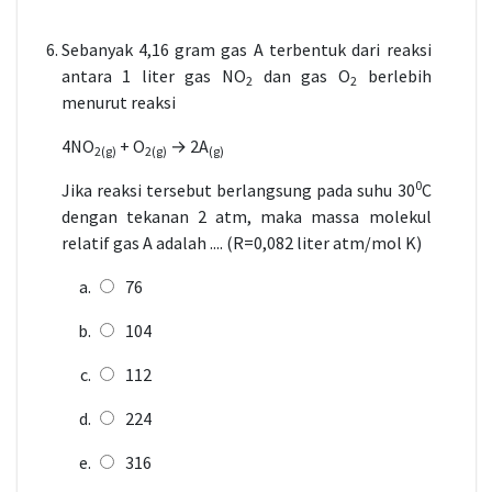
Sebanyak 4,16 gram gas A terbentuk dari reaksi
antara 1 liter gas NO
dan gas O
berlebih
2
2
menurut reaksi
4NO
+ O
→ 2A
2(g)
2(g)
(g)
0
Jika reaksi tersebut berlangsung pada suhu 30
C
dengan tekanan 2 atm, maka massa molekul
relatif gas A adalah .... (R=0,082 liter atm/mol K)
76
104
112
224
316