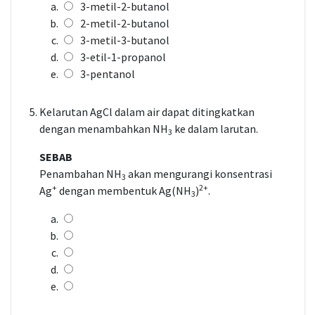
3-metil-2-butanol
2-metil-2-butanol
3-metil-3-butanol
3-etil-1-propanol
3-pentanol
Kelarutan AgCl dalam air dapat ditingkatkan
dengan menambahkan NH
ke dalam larutan.
3
SEBAB
Penambahan NH
akan mengurangi konsentrasi
3
+
2+
Ag
dengan membentuk Ag(NH
)
.
3