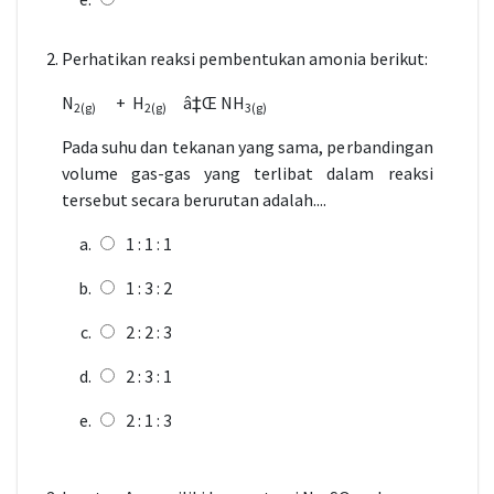
Perhatikan reaksi pembentukan amonia berikut:
N
+ H
â‡Œ
NH
2(g)
2(g)
3(g)
Pada suhu dan tekanan yang sama, perbandingan
volume gas-gas yang terlibat dalam reaksi
tersebut secara berurutan adalah....
1 : 1 : 1
1 : 3 : 2
2 : 2 : 3
2 : 3 : 1
2 : 1 : 3