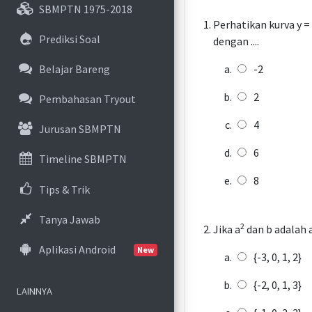
SBMPTN 1975-2018
Perhatikan kurva y = 
Prediksi Soal
dengan ....
Belajar Bareng
-2
2
Pembahasan Tryout
4
Jurusan SBMPTN
6
Timeline SBMPTN
8
Tips & Trik
Tanya Jawab
2
Jika a
dan b adalah 
Aplikasi Android
New
{-3, 0, 1, 2}
{-2, 0, 1, 3}
LAINNYA