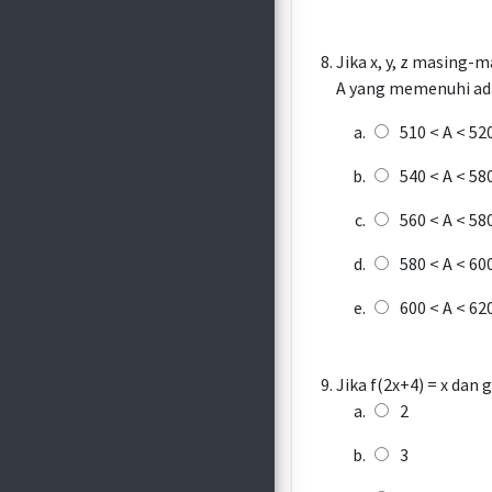
Jika x, y, z masing-m
A yang memenuhi adal
510 < A < 52
540 < A < 58
560 < A < 58
580 < A < 60
600 < A < 62
Jika f(2x+4) = x dan g
2
3