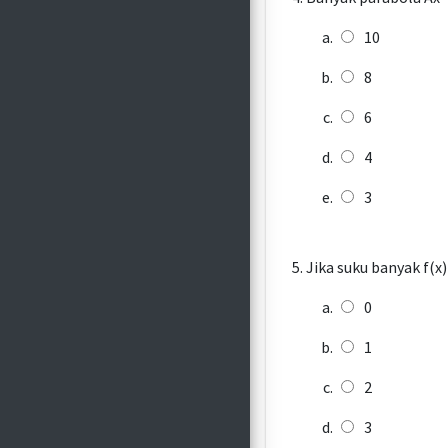
10
8
6
4
3
Jika suku banyak f(x)
0
1
2
3