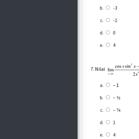
-3
-1
0
4
Nilai
– 1
– ½
– ¼
1
4