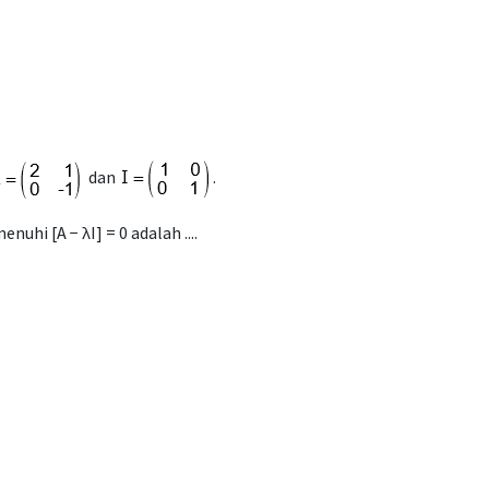
dan
.
uhi [A − λΙ] = 0 adalah ....