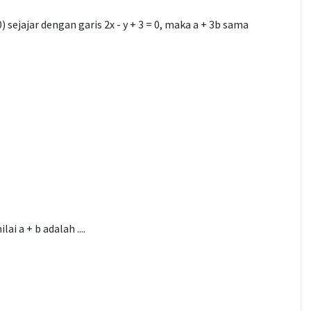
0) sejajar dengan garis 2x - y + 3 = 0, maka a + 3b sama
ai a + b adalah ....