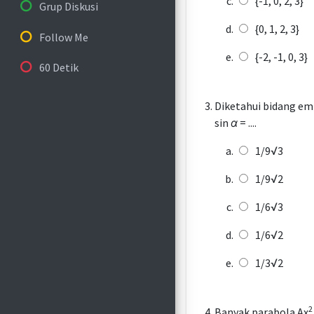
{-1, 0, 2, 3}
Grup Diskusi
{0, 1, 2, 3}
Follow Me
{-2, -1, 0, 3}
60 Detik
Diketahui bidang emp
sin
α
= ....
1/9√3
1/9√2
1/6√3
1/6√2
1/3√2
2
Banyak parabola Ax