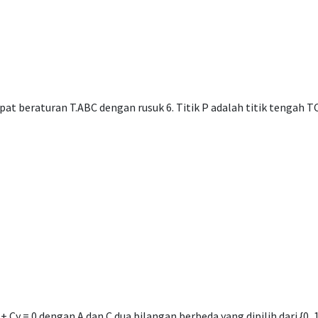
at beraturan T.ABC dengan rusuk 6. Titik P adalah titik tengah TC
+ Cy = 0 dengan A dan C dua bilangan berbeda yang dipilih dari {0, 1