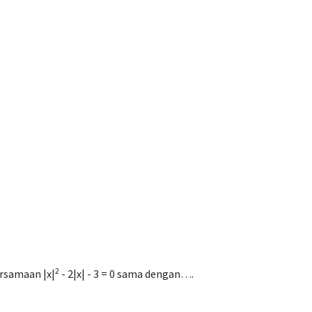
2
rsamaan |x|
- 2|x| - 3 = 0 sama dengan….