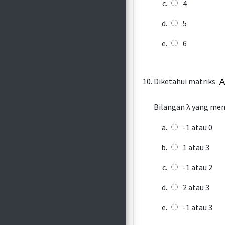
4
5
6
Diketahui matriks
Bilangan λ yang memen
-1 atau 0
1 atau 3
-1 atau 2
2 atau 3
-1 atau 3