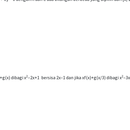
2
2
+g(x) dibagi x
–2x+1 bersisa 2x–1 dan jika xf(x)+g(x/3) dibagi x
–3x