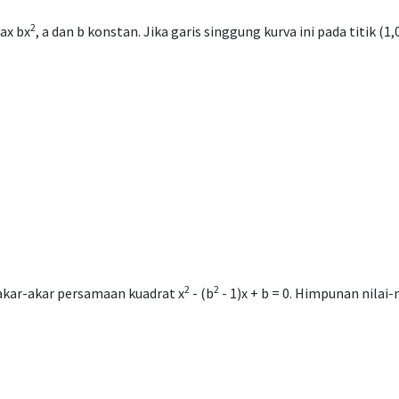
2
ax bx
, a dan b konstan. Jika garis singgung kurva ini pada titik (1,
2
2
akar-akar persamaan kuadrat x
- (b
- 1)x + b = 0. Himpunan nilai-nil