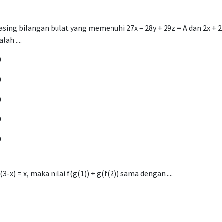
asing bilangan bulat yang memenuhi 27x – 28y + 29z = A dan 2x + 2z 
ah ....
0
0
0
0
0
(3-x) = x, maka nilai f(g(1)) + g(f(2)) sama dengan ....