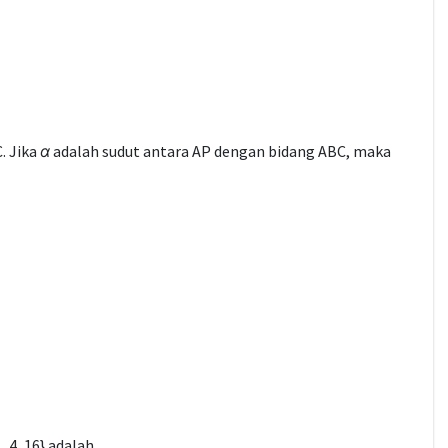
. Jika
α
adalah sudut antara AP dengan bidang ABC, maka
, 4, 16} adalah ….