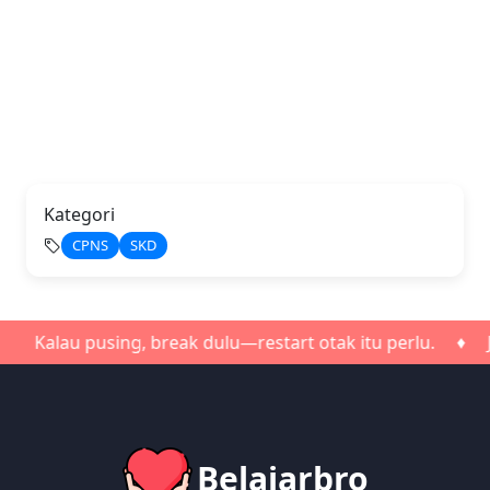
Kategori
CPNS
SKD
alau pusing, break dulu—restart otak itu perlu. ♦ Jangan
Belajarbro