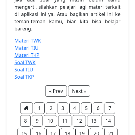
mengerti, silahkan pelajari lagi materi terkait
di aplikasi ini ya. Atau bagikan artikel ini ke
teman-teman kamu, biar kita bisa belajar
bareng.
Materi TWK
Materi TIU
Materi TKP
Soal TWK
Soal TIU
Soal TKP
« Prev
Next »
1
2
3
4
5
6
7
8
9
10
11
12
13
14
15
16
17
18
19
20
21