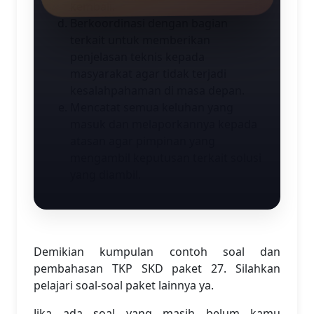
kembali.
Berkoordinasi dengan bagian
terkait untuk memberikan
penjelasan teknis kepada
masyarakat agar tidak terjadi
kesalahpahaman di masa depan.
Mencatat semua keluhan yang
masuk dan melaporkannya kepada
atasan agar pimpinan yang
mengambil keputusan terkait solusi
yang diambil.
Demikian kumpulan contoh soal dan
pembahasan TKP SKD paket 27. Silahkan
pelajari soal-soal paket lainnya ya.
Jika ada soal yang masih belum kamu