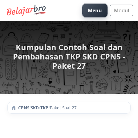
Menu
Modul
Kumpulan Contoh Soal dan
Pembahasan TKP SKD CPNS -
Paket 27
/
SKD
/
TKP
/
Paket Soal 27
CPNS