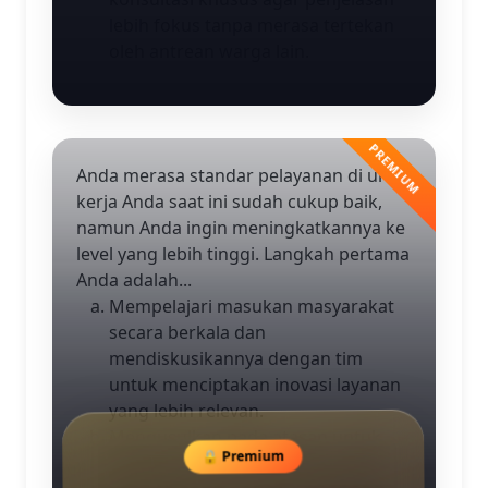
lebih fokus tanpa merasa tertekan
oleh antrean warga lain.
Anda merasa standar pelayanan di unit
kerja Anda saat ini sudah cukup baik,
namun Anda ingin meningkatkannya ke
level yang lebih tinggi. Langkah pertama
Anda adalah...
Mempelajari masukan masyarakat
secara berkala dan
mendiskusikannya dengan tim
untuk menciptakan inovasi layanan
yang lebih relevan.
Mengusulkan pada atasan untuk
🔒 Premium
melakukan studi banding ke unit