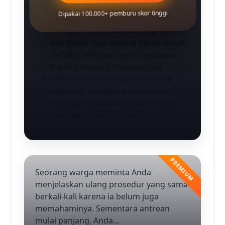
mereka membutuhkan penjelasan
Dipakai 100.000+ pemburu skor tinggi
yang lebih mendalam.
Menggunakan bahasa yang singkat
dan padat agar semua pesan dapat
terbalas dengan cepat meskipun
kurang menunjukkan empati.
Bekerja sama dengan tim untuk
membagi kategori pertanyaan
sehingga setiap anggota tim bisa
merespons lebih spesifik.
Seorang warga meminta Anda
menjelaskan ulang prosedur yang sama
berkali-kali karena ia belum juga
memahaminya. Sementara antrean
mulai panjang. Anda...