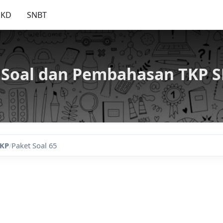
SKD
SNBT
Soal dan Pembahasan TKP SK
KP
/
Paket Soal 65