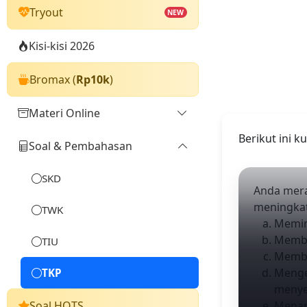
Tryout
NEW
Kisi-kisi 2026
Bromax (
Rp10k
)
Materi Online
Berikut ini 
Soal & Pembahasan
Umum
TWK
SKD
Anda mera
meningkat
TIU
TWK
Memin
Membua
TKP
TIU
Membat
Menge
TKP
menye
Soal HOTS
Menamb