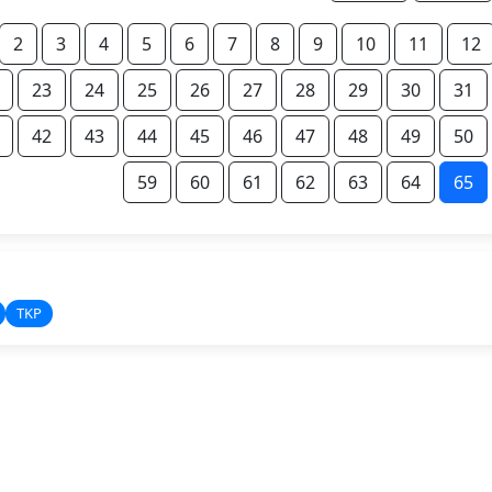
2
3
4
5
6
7
8
9
10
11
12
23
24
25
26
27
28
29
30
31
42
43
44
45
46
47
48
49
50
59
60
61
62
63
64
65
TKP