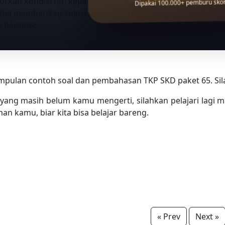
rkan kondisi tim kepada atasan agar segera dilakukan medi
Dipakai 100.000+ pemburu skor 
ba memberikan solusi teknis alternatif yang bisa mengak
k berakhir.
pulan contoh soal dan pembahasan TKP SKD paket 65. Silahk
 yang masih belum kamu mengerti, silahkan pelajari lagi mate
an kamu, biar kita bisa belajar bareng.
« Prev
Next »