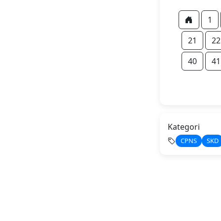
1
21
22
40
41
Kategori
CPNS
SKD