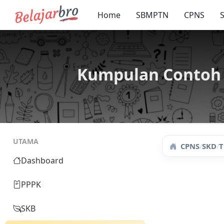
Home
SBMPTN
CPNS
Kumpulan Contoh 
UTAMA
CPNS
/
SKD
/
T
Dashboard
PPPK
SKB