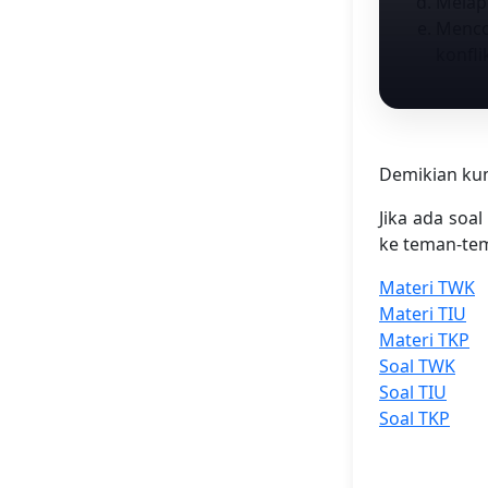
Melapo
Menco
konfli
Demikian kum
Jika ada soal
ke teman-tem
Materi TWK
Materi TIU
Materi TKP
Soal TWK
Soal TIU
Soal TKP