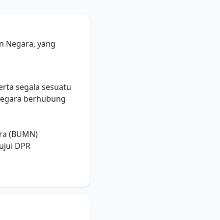
n Negara, yang
erta segala sesuatu
 negara berhubung
ara (BUMN)
ujui DPR