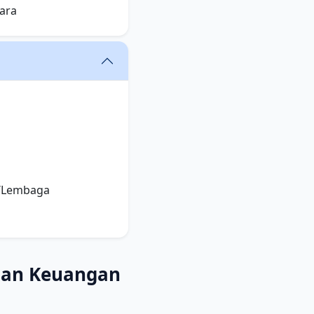
ara
n/Lembaga
laan Keuangan