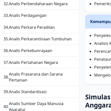
32.
Analis Perbendaharaan Negara
Pemerik
33.
Analis Perdagangan
Kemampua
34.
Analis Perkara Peradilan
Penyele
35.
Analis Perkarantinaan Tumbuhan
Analisis
36.
Analis Perkebunrayaan
Perenca
Penatau
37.
Analis Pertahanan Negara
Penyele
Analis Prasarana dan Sarana
Mengelol
38.
Pertanian
39.
Analis Standardisasi
Simulas
Anggara
Analis Sumber Daya Manusia
40.
Aparatur