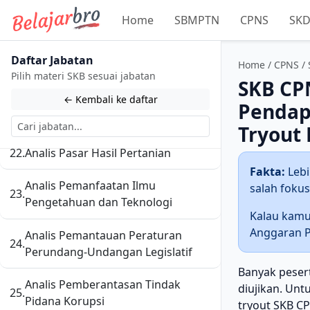
Home
SBMPTN
CPNS
SK
18.
Analis Ketahanan Pangan
19.
Analis Keuangan Pusat dan Daerah
Daftar Jabatan
Home
/
CPNS
/
Pilih materi SKB sesuai jabatan
SKB CP
20.
Analis Legislatif
← Kembali ke daftar
Pendapa
21.
Analis Pasar Hasil Perikanan
Tryout
22.
Analis Pasar Hasil Pertanian
Fakta:
Lebi
Analis Pemanfaatan Ilmu
salah fokus 
23.
Pengetahuan dan Teknologi
Kalau kamu
Anggaran P
Analis Pemantauan Peraturan
24.
Perundang-Undangan Legislatif
Banyak peser
Analis Pemberantasan Tindak
diujikan. Unt
25.
Pidana Korupsi
tryout SKB C