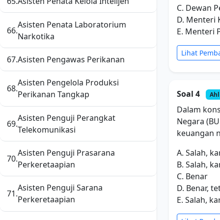
65.
Asisten Penata Kelola Intelijen
C. Dewan P
D. Menteri
Asisten Penata Laboratorium
66.
E. Menteri
Narkotika
Lihat Pemb
67.
Asisten Pengawas Perikanan
Asisten Pengelola Produksi
68.
Soal 4
Perikanan Tangkap
Ahl
Dalam kons
Asisten Penguji Perangkat
Negara (BU
69.
Telekomunikasi
keuangan ne
A. Salah, k
Asisten Penguji Prasarana
70.
B. Salah, 
Perkeretaapian
C. Benar
Asisten Penguji Sarana
D. Benar, 
71.
Perkeretaapian
E. Salah, 