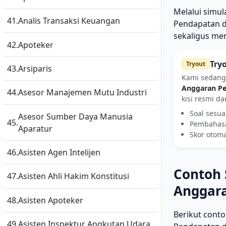
Melalui simu
41.
Analis Transaksi Keuangan
Pendapatan da
sekaligus me
42.
Apoteker
Try
Tryout
43.
Arsiparis
Kami sedang
Anggaran Pe
44.
Asesor Manajemen Mutu Industri
kisi resmi d
Soal sesua
Asesor Sumber Daya Manusia
45.
Pembahasa
Aparatur
Skor otom
46.
Asisten Agen Intelijen
Contoh 
47.
Asisten Ahli Hakim Konstitusi
Anggara
48.
Asisten Apoteker
Berikut cont
49.
Asisten Inspektur Angkutan Udara