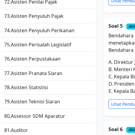
Lihat Pemb
72.
Asisten Penilai Pajak
73.
Asisten Penyuluh Pajak
Soal 5
Ahl
74.
Asisten Penyuluh Perikanan
Bendahara 
menetapkan
75.
Asisten Perisalah Legislatif
Bendahara
76.
Asisten Perpustakaan
A. Direktur
B. Menteri
77.
Asisten Pranata Siaran
C. Kepala 
D. Presiden
78.
Asisten Statistisi
E. Kepala 
79.
Asisten Teknisi Siaran
Lihat Pemb
80.
Assessor SDM Aparatur
Soal 6
81.
Auditor
Ahl