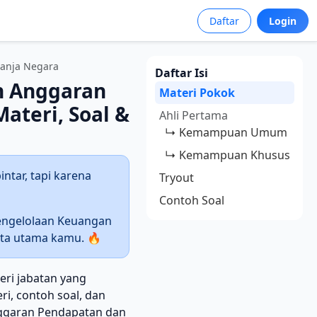
Daftar
Login
lanja Negara
Daftar Isi
n Anggaran
Materi Pokok
ateri, Soal &
Ahli Pertama
↳ Kemampuan Umum
↳ Kemampuan Khusus
ntar, tapi karena
Tryout
Contoh Soal
engelolaan Keuangan
ata utama kamu. 🔥
ri jabatan yang
i, contoh soal, dan
nggaran Pendapatan dan