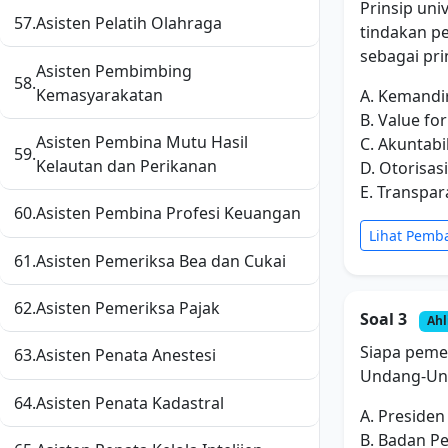
Prinsip un
57.
Asisten Pelatih Olahraga
tindakan pe
sebagai prin
Asisten Pembimbing
58.
Kemasyarakatan
A. Kemandi
B. Value fo
Asisten Pembina Mutu Hasil
C. Akuntabil
59.
Kelautan dan Perikanan
D. Otorisasi
E. Transpar
60.
Asisten Pembina Profesi Keuangan
Lihat Pemb
61.
Asisten Pemeriksa Bea dan Cukai
62.
Asisten Pemeriksa Pajak
Soal 3
Ahl
Siapa peme
63.
Asisten Penata Anestesi
Undang-Un
64.
Asisten Penata Kadastral
A. Presiden
B. Badan P