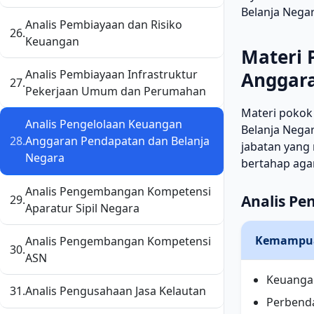
Belanja Negar
Analis Pembiayaan dan Risiko
26.
Keuangan
Materi 
Analis Pembiayaan Infrastruktur
Anggara
27.
Pekerjaan Umum dan Perumahan
Materi pokok
Analis Pengelolaan Keuangan
Belanja Nega
28.
Anggaran Pendapatan dan Belanja
jabatan yang 
Negara
bertahap aga
Analis Pengembangan Kompetensi
Analis Pe
29.
Aparatur Sipil Negara
Kemampu
Analis Pengembangan Kompetensi
30.
ASN
Keuanga
31.
Analis Pengusahaan Jasa Kelautan
Perbend