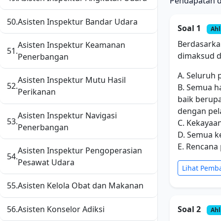
Pendapatan d
50.
Asisten Inspektur Bandar Udara
Soal 1
Ahl
Berdasarka
Asisten Inspektur Keamanan
51.
dimaksud d
Penerbangan
A. Seluruh
Asisten Inspektur Mutu Hasil
52.
B. Semua ha
Perikanan
baik berup
dengan pel
Asisten Inspektur Navigasi
53.
C. Kekayaan
Penerbangan
D. Semua k
E. Rencana
Asisten Inspektur Pengoperasian
54.
Pesawat Udara
Lihat Pemb
55.
Asisten Kelola Obat dan Makanan
56.
Asisten Konselor Adiksi
Soal 2
Ahl