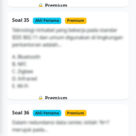
🔒 Premium
Soal ini hanya untuk pengguna Bromax
Soal 35
Ahli Pertama
Premium
Buka Akses
Teknologi nirkabel yang bekerja pada standar
IEEE 802.11 dan umum digunakan di lingkungan
perkantoran adalah...
A. Bluetooth
B. NFC
C. Zigbee
D. Infrared
E. Wi-Fi
🔒 Premium
Soal ini hanya untuk pengguna Bromax
Soal 36
Ahli Pertama
Premium
Buka Akses
Dalam redundansi data center, istilah 'N+1'
merujuk pada...