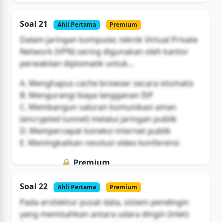
Soal 21
Ahli Pertama
Premium
Dalam jaringan komputer, teknik Virtual Private
Network (VPN) sering digunakan oleh kantor
perwakilan diplomatik untuk...
A. Menghapus cache browser secara otomatis
B. Mengurangi biaya langganan ISP
C. Membangun saluran komunikasi aman
(encrypted tunnel) melalui jaringan publik
D. Mempercepat koneksi internet publik
E. Meningkatkan resolusi video konferensi
🔒 Premium
Soal ini hanya untuk pengguna Bromax
Soal 22
Ahli Pertama
Premium
Buka Akses
Pada arsitektur pusat data, sistem pendingin
yang memisahkan antara udara dingin (inlet)