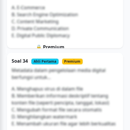
A. E-Commerce
B. Search Engine Optimization
C. Content Marketing
D. Private Communication
E. Digital Public Diplomacy
🔒 Premium
Soal ini hanya untuk pengguna Bromax
Soal 34
Ahli Pertama
Premium
Buka Akses
Metadata dalam pengelolaan media digital
berfungsi untuk...
A. Menghapus virus di dalam file
B. Memberikan informasi deskriptif tentang
konten file (seperti pencipta, tanggal, lokasi)
C. Mengubah format file secara otomatis
D. Menghilangkan watermark
E. Menambah ukuran file agar lebih berkualitas