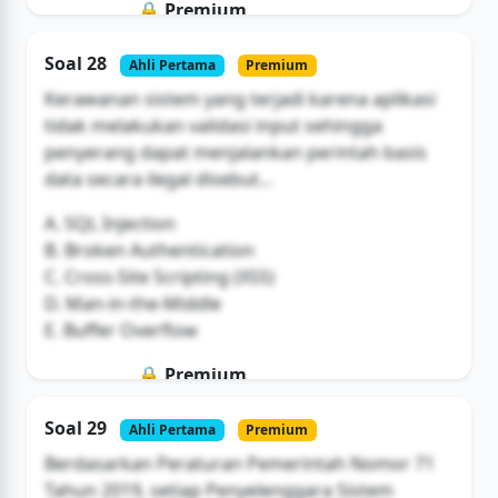
🔒 Premium
Soal ini hanya untuk pengguna Bromax
Soal 28
Ahli Pertama
Premium
Buka Akses
Kerawanan sistem yang terjadi karena aplikasi
tidak melakukan validasi input sehingga
penyerang dapat menjalankan perintah basis
data secara ilegal disebut...
A. SQL Injection
B. Broken Authentication
C. Cross-Site Scripting (XSS)
D. Man-in-the-Middle
E. Buffer Overflow
🔒 Premium
Soal ini hanya untuk pengguna Bromax
Soal 29
Ahli Pertama
Premium
Buka Akses
Berdasarkan Peraturan Pemerintah Nomor 71
Tahun 2019, setiap Penyelenggara Sistem