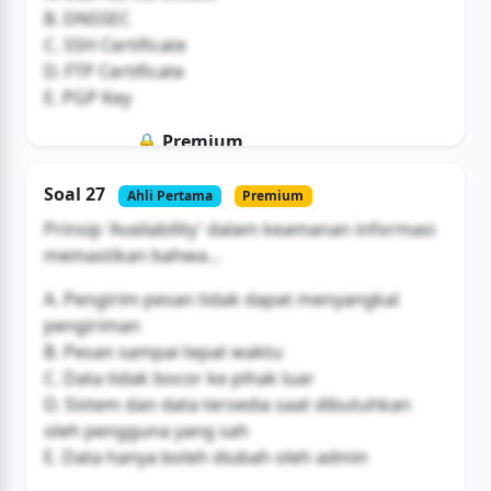
B. DNSSEC
C. SSH Certificate
D. FTP Certificate
E. PGP Key
🔒 Premium
Soal ini hanya untuk pengguna Bromax
Soal 27
Ahli Pertama
Premium
Buka Akses
Prinsip 'Availability' dalam keamanan informasi
memastikan bahwa...
A. Pengirim pesan tidak dapat menyangkal
pengiriman
B. Pesan sampai tepat waktu
C. Data tidak bocor ke pihak luar
D. Sistem dan data tersedia saat dibutuhkan
oleh pengguna yang sah
E. Data hanya boleh diubah oleh admin