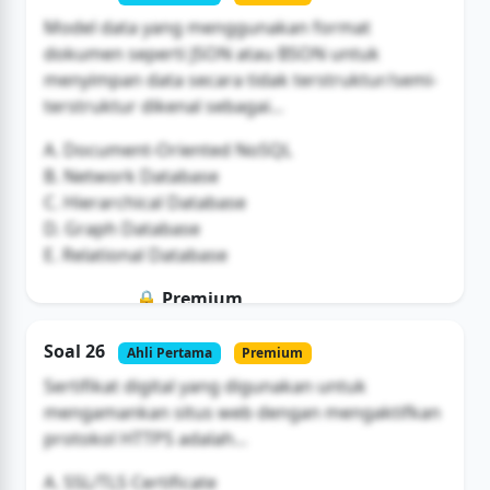
Buka Akses
Model data yang menggunakan format
dokumen seperti JSON atau BSON untuk
menyimpan data secara tidak terstruktur/semi-
terstruktur dikenal sebagai...
A. Document-Oriented NoSQL
B. Network Database
C. Hierarchical Database
D. Graph Database
E. Relational Database
🔒 Premium
Soal ini hanya untuk pengguna Bromax
Soal 26
Ahli Pertama
Premium
Buka Akses
Sertifikat digital yang digunakan untuk
mengamankan situs web dengan mengaktifkan
protokol HTTPS adalah...
A. SSL/TLS Certificate