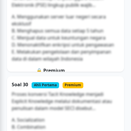
Elektronik (PSE) lingkup publik wajib...
A. Menggunakan server luar negeri secara
eksklusif
B. Menghapus semua data setiap 5 tahun
C. Menjual data untuk keuntungan negara
D. Menonaktifkan enkripsi untuk pengawasan
E. Melakukan pengelolaan dan penyimpanan
data di dalam wilayah Indonesia
🔒 Premium
Soal ini hanya untuk pengguna Bromax
Soal 30
Ahli Pertama
Premium
Buka Akses
Proses konversi Tacit Knowledge menjadi
Explicit Knowledge melalui dokumentasi atau
penulisan dalam model SECI disebut...
A. Socialization
B. Combination