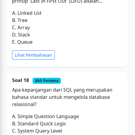
prinsip 'Last In First Out' (LIFO) adalah...
A. Linked List
B. Tree
C. Array
D. Stack
E. Queue
Lihat Pembahasan
Soal 18
Ahli Pertama
Apa kepanjangan dari SQL yang merupakan
bahasa standar untuk mengelola database
relasional?
A. Simple Question Language
B. Standard Quick Logic
C. System Query Level