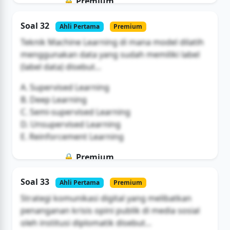
🔒 Premium
Soal ini hanya untuk pengguna Bromax
Soal 32
Ahli Pertama
Premium
Buka Akses
Teknik Machine Learning di mana model dilatih
menggunakan data yang sudah memiliki label
(label data) disebut...
A. Supervised Learning
B. Deep Learning
C. Semi-supervised Learning
D. Unsupervised Learning
E. Reinforcement Learning
🔒 Premium
Soal ini hanya untuk pengguna Bromax
Soal 33
Ahli Pertama
Premium
Buka Akses
Strategi komunikasi digital yang melibatkan
penanganan krisis opini publik di media sosial
oleh institusi diplomatik disebut...