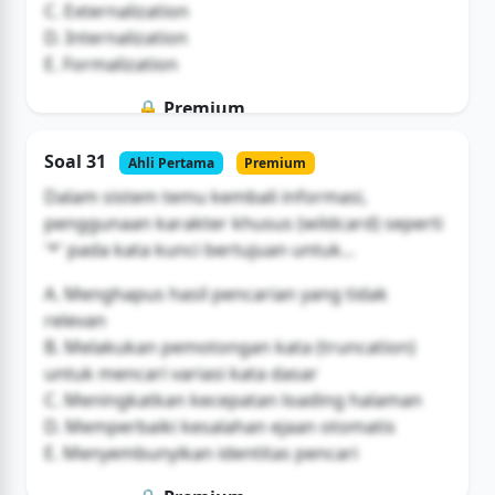
C. Externalization
D. Internalization
E. Formalization
🔒 Premium
Soal ini hanya untuk pengguna Bromax
Soal 31
Ahli Pertama
Premium
Buka Akses
Dalam sistem temu kembali informasi,
penggunaan karakter khusus (wildcard) seperti
'*' pada kata kunci bertujuan untuk...
A. Menghapus hasil pencarian yang tidak
relevan
B. Melakukan pemotongan kata (truncation)
untuk mencari variasi kata dasar
C. Meningkatkan kecepatan loading halaman
D. Memperbaiki kesalahan ejaan otomatis
E. Menyembunyikan identitas pencari