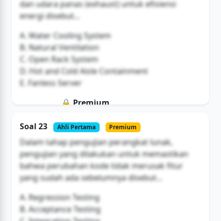
dan udara panas (exhaust) untuk efisiensi
energi disebut...
A. Water Cooling System
B. Natural Ventilation
C. Open Rack System
D. Hot and Cold Aisle Containment
E. Fanless Server
🔒 Premium
Soal ini hanya untuk pengguna Bromax
Soal 23
Ahli Pertama
Premium
Buka Akses
Dalam tahap pengujian perangkat lunak,
pengujian yang dilakukan untuk memastikan
bahwa perubahan kode tidak merusak fitur
yang sudah ada sebelumnya disebut...
A. Regression Testing
B. Acceptance Testing