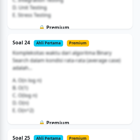
C. Integration Testing
D. Unit Testing
E. Stress Testing
🔒 Premium
Soal ini hanya untuk pengguna Bromax
Soal 24
Ahli Pertama
Premium
Buka Akses
Kompleksitas waktu dari algoritma Binary
Search dalam kondisi rata-rata (average case)
adalah...
A. O(n log n)
B. O(1)
C. O(log n)
D. O(n)
E. O(n^2)
🔒 Premium
Soal ini hanya untuk pengguna Bromax
Soal 25
Ahli Pertama
Premium