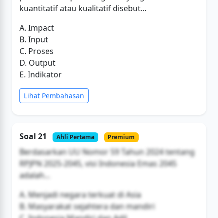
kuantitatif atau kualitatif disebut...
A. Impact
B. Input
C. Proses
D. Output
E. Indikator
Lihat Pembahasan
Soal 21
Ahli Pertama
Premium
Berdasarkan UU Nomor 59 Tahun 2024 tentang
RPJPN 2025-2045, visi Indonesia Emas 2045
adalah...
A. Menjadi negara terkuat di Asia
B. Masyarakat sejahtera dan mandiri
C. Indonesia Mandiri dan Adil