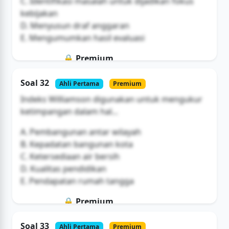
C. Identifikasi masalah untuk dijadikan fokus
kebijakan
D. Menyusun draf anggaran
E. Mengumumkan hasil evaluasi
🔒 Premium
Soal ini hanya untuk pengguna Bromax
Soal 32
Ahli Pertama
Premium
Buka Akses
Indeks Williamson digunakan untuk mengukur
ketimpangan dalam hal...
A. Pembangunan antar wilayah
B. Kepadatan bangunan kota
C. Ketersediaan air bersih
D. Kualitas pendidikan
E. Pendapatan rumah tangga
🔒 Premium
Soal ini hanya untuk pengguna Bromax
Soal 33
Ahli Pertama
Premium