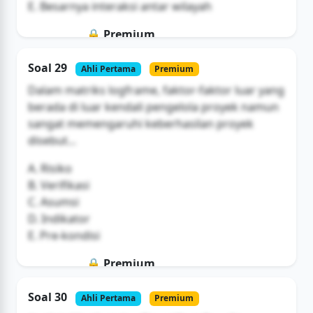
E. Besarnya interaksi antar wilayah
🔒 Premium
Soal ini hanya untuk pengguna Bromax
Soal 29
Ahli Pertama
Premium
Buka Akses
Dalam matriks logframe, faktor-faktor luar yang
berada di luar kendali pengelola proyek namun
sangat memengaruhi keberhasilan proyek
disebut...
A. Risiko
B. Verifikasi
C. Asumsi
D. Indikator
E. Pre-kondisi
🔒 Premium
Soal ini hanya untuk pengguna Bromax
Soal 30
Ahli Pertama
Premium
Buka Akses