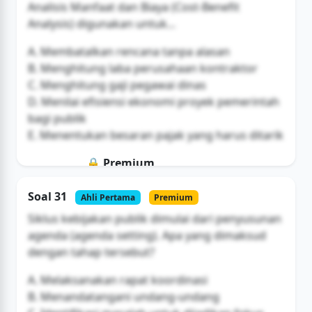
Analisis Manfaat dan Biaya (Cost-Benefit
Analysis) digunakan untuk...
A. Membatalkan rencana tanpa alasan
B. Menghitung laba perusahaan kontraktor
C. Menghitung gaji pegawai dinas
D. Menilai efisiensi ekonomi proyek pemerintah
bagi publik
E. Menentukan besaran pajak yang harus ditarik
🔒 Premium
Soal ini hanya untuk pengguna Bromax
Soal 31
Ahli Pertama
Premium
Buka Akses
Siklus kebijakan publik dimulai dari penyusunan
agenda (agenda setting). Apa yang dimaksud
dengan tahap tersebut?
A. Melaksanakan rapat koordinasi
B. Menandatangani undang-undang