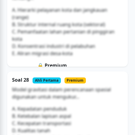
A. Hierarki pelayanan kota dan jangkauan
(range)
B. Struktur internal ruang kota (sektoral)
C. Pemanfaatan lahan pertanian di pinggiran
kota
D. Konsentrasi industri di pelabuhan
E. Aliran migrasi desa-kota
🔒 Premium
Soal ini hanya untuk pengguna Bromax
Soal 28
Ahli Pertama
Premium
Buka Akses
Model gravitasi dalam perencanaan spasial
digunakan untuk mengukur...
A. Kepadatan penduduk
B. Ketebalan lapisan aspal
C. Kecepatan transportasi
D. Kualitas tanah