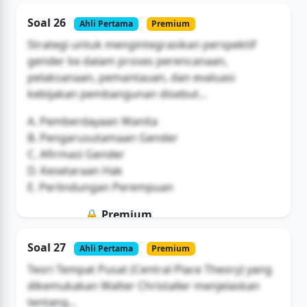
Soal ini hanya untuk pengguna Bromax
Soal 26
Ahli Pertama
Premium
Buka Akses
Strategi untuk mengintegrasikan perspektif
gender ke dalam proses perencanaan,
pelaksanaan, pemantauan, dan evaluasi
kebijakan pembangunan disebut...
A. Pemberdayaan Wanita
B. Pengarusutamaan Gender
C. Afirmasi Gender
D. Kesetaraan Hak
E. Perlindungan Perempuan
🔒 Premium
Soal ini hanya untuk pengguna Bromax
Soal 27
Ahli Pertama
Premium
Buka Akses
Teori Tempat Pusat (Central Place Theory) yang
dikemukakan Walter Christaller menjelaskan
tentang...