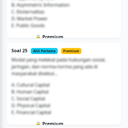
B. Asymmetric Information
C. Eksternalitas
D. Market Power
E. Public Goods
🔒 Premium
Soal ini hanya untuk pengguna Bromax
Soal 25
Ahli Pertama
Premium
Buka Akses
Modal yang melekat pada hubungan sosial,
jaringan, dan norma-norma yang ada di
masyarakat disebut...
A. Cultural Capital
B. Human Capital
C. Social Capital
D. Physical Capital
E. Financial Capital
🔒 Premium