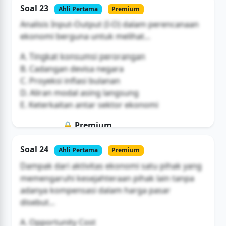
Soal 23
Ahli Pertama
Premium
Buka Akses
Analisis Input-Output (I-O) dalam perencanaan
ekonomi berguna untuk melihat...
A. Tingkat konsumsi perorangan
B. Cadangan devisa negara
C. Proyeksi inflasi bulanan
D. Aliran modal asing langsung
E. Keterkaitan antar sektor ekonomi
🔒 Premium
Soal ini hanya untuk pengguna Bromax
Soal 24
Ahli Pertama
Premium
Buka Akses
Dampak dari aktivitas ekonomi satu pihak yang
memengaruhi kesejahteraan pihak lain tanpa
adanya kompensasi dalam harga pasar
disebut...
A. Opportunity Cost