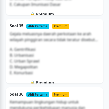
E. Cakupan Imunisasi Dasar
🔒 Premium
Soal ini hanya untuk pengguna Bromax
Soal 35
Ahli Pertama
Premium
Buka Akses
Gejala meluasnya daerah perkotaan ke arah
wilayah pinggiran secara tidak teratur disebut...
A. Gentrifikasi
B. Urbanisasi
C. Urban Sprawl
D. Megapolitan
E. Konurbasi
🔒 Premium
Soal ini hanya untuk pengguna Bromax
Soal 36
Ahli Pertama
Premium
Buka Akses
Kemampuan lingkungan hidup untuk
mendukung perikehidupan manusia dan