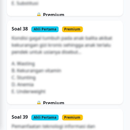
E. Substitusi
🔒 Premium
Soal ini hanya untuk pengguna Bromax
Soal 38
Ahli Pertama
Premium
Buka Akses
Kondisi gagal tumbuh pada anak balita akibat
kekurangan gizi kronis sehingga anak terlalu
pendek untuk usianya disebut...
A. Wasting
B. Kekurangan vitamin
C. Stunting
D. Anemia
E. Underweight
🔒 Premium
Soal ini hanya untuk pengguna Bromax
Soal 39
Ahli Pertama
Premium
Buka Akses
Pemanfaatan teknologi informasi dan