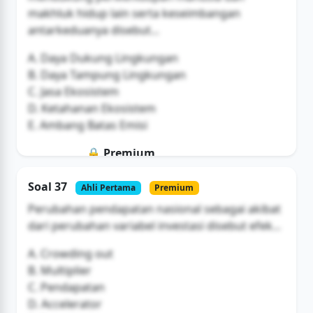
makhluk hidup lain serta keseimbangan
antarkeduanya disebut...
A. Daya Dukung Lingkungan
B. Daya Tampung Lingkungan
C. Jasa Ekosistem
D. Ketahanan Ekosistem
E. Ambang Batas Emisi
🔒 Premium
Soal ini hanya untuk pengguna Bromax
Soal 37
Ahli Pertama
Premium
Buka Akses
Perubahan pendapatan nasional sebagai akibat
dari perubahan variabel investasi disebut efek...
A. Crowding out
B. Multiplier
C. Pendapatan
D. Accelerator