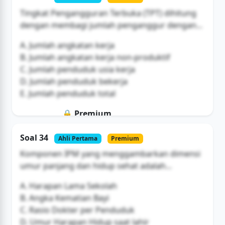
Buka Akses
Tingkat Pengangguran Terbuka (TPT) dihitung
dengan membagi jumlah penganggur dengan...
A. Jumlah angkatan kerja
B. Jumlah angkatan kerja non-produktif
C. Jumlah penduduk usia kerja
D. Jumlah penduduk bekerja
E. Jumlah penduduk total
🔒 Premium
Soal ini hanya untuk pengguna Bromax
Soal 34
Ahli Pertama
Premium
Buka Akses
Komponen IPM yang menggambarkan dimensi
umur panjang dan hidup sehat adalah...
A. Harapan Lama Sekolah
B. Angka Kematian Bayi
C. Rasio Dokter per Penduduk
D. Umur Harapan Hidup saat lahir