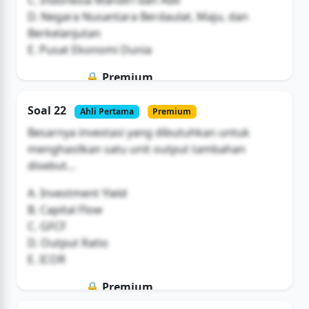
D. Negara Nusantara Berdaulat, Maju, dan
Berkelanjutan
E. Pusat Ekonomi Dunia
🔒 Premium
Soal ini hanya untuk pengguna Bromax
Soal 22
Ahli Pertama
Premium
Buka Akses
Besarnya investasi yang dibutuhkan untuk
menghasilkan satu unit output tambahan
disebut...
A. Investment Yield
B. Capital Flow
C. GFCF
D. Output Ratio
E. ICOR
🔒 Premium
Soal ini hanya untuk pengguna Bromax