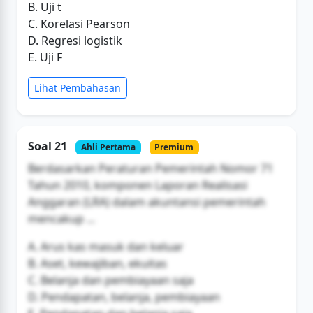
B. Uji t
C. Korelasi Pearson
D. Regresi logistik
E. Uji F
Lihat Pembahasan
Soal 21
Ahli Pertama
Premium
Berdasarkan Peraturan Pemerintah Nomor 71
Tahun 2010, komponen Laporan Realisasi
Anggaran (LRA) dalam akuntansi pemerintah
mencakup ...
A. Arus kas masuk dan keluar
B. Aset, kewajiban, ekuitas
C. Belanja dan pembiayaan saja
D. Pendapatan, belanja, pembiayaan