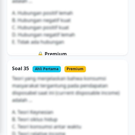
adalah ...
A. Hubungan positif lemah
B. Hubungan negatif kuat
C. Hubungan positif kuat
D. Hubungan negatif lemah
E. Tidak ada hubungan
🔒 Premium
Soal ini hanya untuk pengguna Bromax
Soal 35
Ahli Pertama
Premium
Buka Akses
Teori yang menjelaskan bahwa konsumsi
masyarakat tergantung pada pendapatan
disposabel saat ini (current disposable income)
adalah ...
A. Teori Keynesian
B. Teori siklus hidup
C. Teori konsumsi antar waktu
D. Teori relative income