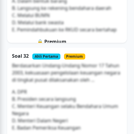
A. Dalam bentuk barang
B. Langsung ke rekening bendahara daerah
C. Melalui BUMN
D. Melalui bank swasta
E. Pemindahbukuan ke RKUD secara bertahap
🔒 Premium
Soal ini hanya untuk pengguna Bromax
Soal 32
Ahli Pertama
Premium
Buka Akses
Berdasarkan Undang-Undang Nomor 17 Tahun
2003, kekuasaan pengelolaan keuangan negara
di tingkat pusat dilaksanakan oleh ...
A. DPR
B. Presiden secara langsung
C. Menteri Keuangan selaku Bendahara Umum
Negara
D. Menteri Dalam Negeri
E. Badan Pemeriksa Keuangan