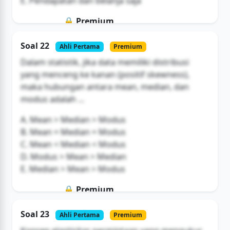
E. Pendapatan dan belanja saja
🔒 Premium
Soal ini hanya untuk pengguna Bromax
Soal 22
Ahli Pertama
Premium
Buka Akses
Dalam statistik, jika data memiliki distribusi
yang menceng ke kanan (positif skewness),
maka hubungan antara mean, median, dan
modus adalah ...
A. Mean > Median > Modus
B. Mean = Median = Modus
C. Mean < Median < Modus
D. Modus > Mean > Median
E. Median > Mean > Modus
🔒 Premium
Soal ini hanya untuk pengguna Bromax
Soal 23
Ahli Pertama
Premium
Buka Akses