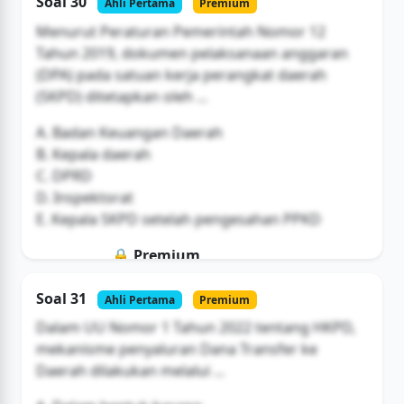
Soal 30
Ahli Pertama
Premium
Buka Akses
Menurut Peraturan Pemerintah Nomor 12
Tahun 2019, dokumen pelaksanaan anggaran
(DPA) pada satuan kerja perangkat daerah
(SKPD) ditetapkan oleh ...
A. Badan Keuangan Daerah
B. Kepala daerah
C. DPRD
D. Inspektorat
E. Kepala SKPD setelah pengesahan PPKD
🔒 Premium
Soal ini hanya untuk pengguna Bromax
Soal 31
Ahli Pertama
Premium
Buka Akses
Dalam UU Nomor 1 Tahun 2022 tentang HKPD,
mekanisme penyaluran Dana Transfer ke
Daerah dilakukan melalui ...