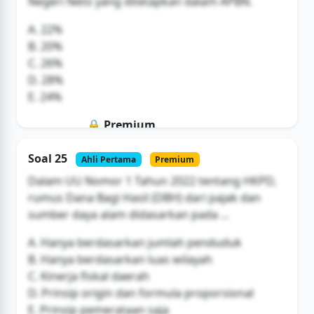
Negeri Neto yang ditetapkan dalam APBN.
A. 22%
B. 20%
C. 26%
D. 28%
E. 24%
🔒 Premium
Soal ini hanya untuk pengguna Bromax
Soal 25
Ahli Pertama
Premium
Buka Akses
Dalam UU Nomor 1 Tahun 2022 tentang HKPD,
rumus Dana Bagi Hasil (DBH) dari pajak dan
sumber daya alam didasarkan pada ...
A. Hanya berdasarkan jumlah penduduk
B. Hanya berdasarkan luas wilayah
C. Kinerja fiskal daerah
D. Prinsip origin dan formula proporsional
E. Prinsip pemerataan saja