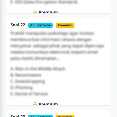
E. DES (Data Encryption Standard)
🔒 Premium
Soal ini hanya untuk pengguna Bromax
Soal 22
Ahli Pertama
Premium
Buka Akses
Praktik manipulasi psikologis agar korban
membocorkan informasi rahasia dengan
menyamar sebagai pihak yang dapat dipercaya
melalui komunikasi elektronik (seperti email
palsu bank) dinamakan...
A. Man-in-the-Middle Attack
B. Ransomware
C. Eavesdropping
D. Phishing
E. Denial of Service
🔒 Premium
Soal ini hanya untuk pengguna Bromax
Soal 23