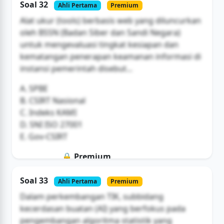
Soal 32
Ahli Pertama
Premium
Buka Akses
Alat ukur (tools) berbasis web yang diluncurkan
oleh BSSN (Badan Siber dan Sandi Negara)
untuk mengevaluasi tingkat kesiapan dan
kematangan penerapan keamanan informasi di
instansi pemerintah disebut...
A. SPBE
B. CSIRT Nasional
C. Indeks KAMI
D. SNI ISO 27001
E. Gov-CSIRT
🔒 Premium
Soal ini hanya untuk pengguna Bromax
Soal 33
Ahli Pertama
Premium
Buka Akses
Dalam perkembangan TIK, subbidang
kecerdasan buatan (AI) yang berfokus pada
pengembangan algoritma statistik yang