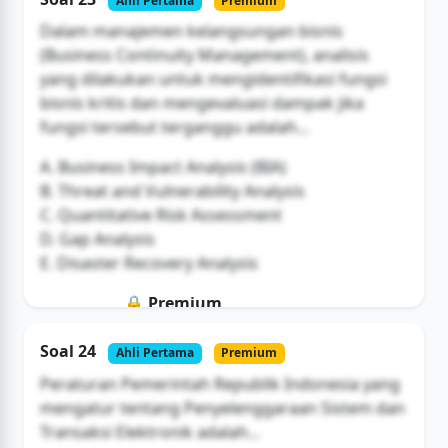
Ahli Pertama
Premium
Buka Akses
Dalam manajemen kelangsungan bisnis
(Business Continuity Management), analisis
yang dilakukan untuk mengidentifikasi fungsi
bisnis kritis dan mengevaluasi dampak jika
fungsi tersebut terganggu adalah...
A. Business Impact Analysis (BIA)
B. Threat and Vulnerability Analysis
C. Quantitative Risk Assessment
D. Gap Analysis
E. Disaster Recovery Analysis
🔒 Premium
Soal ini hanya untuk pengguna Bromax
Soal 24
Ahli Pertama
Premium
Buka Akses
Peraturan Pemerintah Republik Indonesia yang
mengatur tentang Penyelenggaraan Sistem dan
Transaksi Elektronik adalah...