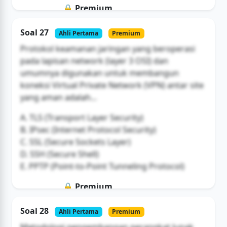
🔒 Premium
Soal ini hanya untuk pengguna Bromax
Soal 27
Ahli Pertama
Premium
Buka Akses
Protokol keamanan jaringan yang beroperasi
pada lapisan network (layer 3 OSI) dan
umumnya digunakan untuk membangun
koneksi Virtual Private Network (VPN) antar site
yang aman adalah...
A. TLS (Transport Layer Security)
B. IPsec (Internet Protocol Security)
C. SSL (Secure Sockets Layer)
D. SSH (Secure Shell)
E. PPTP (Point-to-Point Tunneling Protocol)
🔒 Premium
Soal ini hanya untuk pengguna Bromax
Soal 28
Ahli Pertama
Premium
Buka Akses