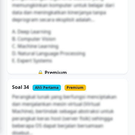
memungkinkan komputer untuk belajar dari
data dan meningkatkan kinerjanya tanpa
deprogram secara eksplisit adalah...
A. Deep Learning
B. Computer Vision
C. Machine Learning
D. Natural Language Processing
E. Expert Systems
🔒 Premium
Soal ini hanya untuk pengguna Bromax
Soal 34
Ahli Pertama
Premium
Buka Akses
Perangkat lunak yang berfungsi menciptakan
dan menjalankan mesin virtual (Virtual
Machine), bertindak sebagai abstraksi untuk
perangkat keras host (server fisik) sehingga
beberapa OS dapat berjalan bersamaan
disebut...