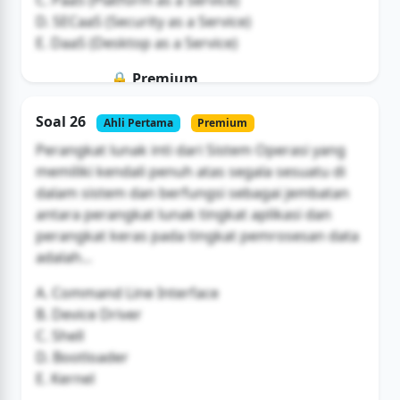
D. SECaaS (Security as a Service)
E. DaaS (Desktop as a Service)
🔒 Premium
Soal ini hanya untuk pengguna Bromax
Soal 26
Ahli Pertama
Premium
Buka Akses
Perangkat lunak inti dari Sistem Operasi yang
memiliki kendali penuh atas segala sesuatu di
dalam sistem dan berfungsi sebagai jembatan
antara perangkat lunak tingkat aplikasi dan
perangkat keras pada tingkat pemrosesan data
adalah...
A. Command Line Interface
B. Device Driver
C. Shell
D. Bootloader
E. Kernel