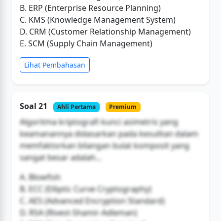
B. ERP (Enterprise Resource Planning)
C. KMS (Knowledge Management System)
D. CRM (Customer Relationship Management)
E. SCM (Supply Chain Management)
Lihat Pembahasan
Soal 21
Ahli Pertama
Premium
Algoritma kriptografi kunci asimetris yang
keamanannya didasarkan pada kesulitan dalam
memfaktorkan bilangan bulat komposit yang
sangat besar adalah...
A. Blowfish
B. ECC (Elliptic Curve Cryptography)
C. AES (Advanced Encryption Standard)
D. RSA (Rivest-Shamir-Adleman)