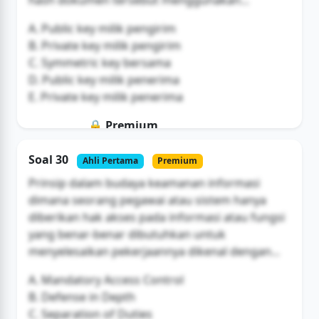
hash dokumen tersebut menggunakan...
A. Public key milik pengirim
B. Private key milik pengirim
C. Symmetric key bersama
D. Public key milik penerima
E. Private key milik penerima
🔒 Premium
Soal ini hanya untuk pengguna Bromax
Soal 30
Ahli Pertama
Premium
Buka Akses
Prinsip dalam budaya keamanan informasi
dimana seorang pegawai atau sistem hanya
diberikan hak akses pada informasi atau fungsi
yang benar-benar dibutuhkan untuk
menyelesaikan pekerjaannya dikenal dengan...
A. Mandatory Access Control
B. Defense in Depth
C. Separation of Duties