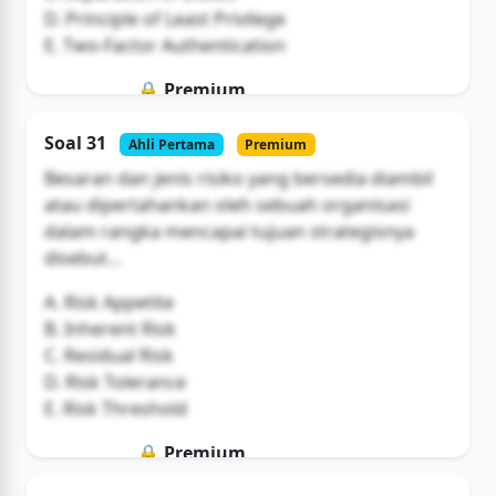
D. Principle of Least Privilege
E. Two-Factor Authentication
🔒 Premium
Soal ini hanya untuk pengguna Bromax
Soal 31
Ahli Pertama
Premium
Buka Akses
Besaran dan jenis risiko yang bersedia diambil
atau dipertahankan oleh sebuah organisasi
dalam rangka mencapai tujuan strategisnya
disebut...
A. Risk Appetite
B. Inherent Risk
C. Residual Risk
D. Risk Tolerance
E. Risk Threshold
🔒 Premium
Soal ini hanya untuk pengguna Bromax