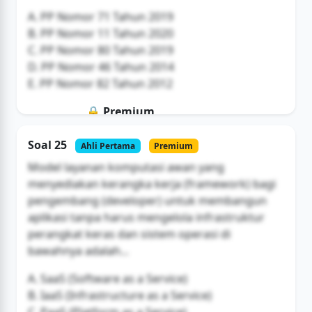
A. PP Nomor 71 Tahun 2019
B. PP Nomor 11 Tahun 2020
C. PP Nomor 80 Tahun 2019
D. PP Nomor 46 Tahun 2014
E. PP Nomor 82 Tahun 2012
🔒 Premium
Soal ini hanya untuk pengguna Bromax
Soal 25
Ahli Pertama
Premium
Buka Akses
Model layanan komputasi awan yang
menyediakan kerangka kerja (framework) bagi
pengembang (developer) untuk membangun
aplikasi tanpa harus mengelola infrastruktur
perangkat keras dan sistem operasi di
bawahnya adalah...
A. SaaS (Software as a Service)
B. IaaS (Infrastructure as a Service)
C. PaaS (Platform as a Service)