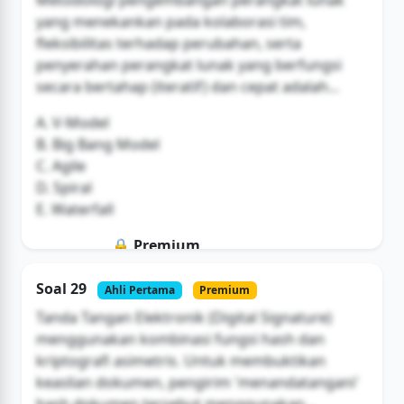
Metodologi pengembangan perangkat lunak
yang menekankan pada kolaborasi tim,
fleksibilitas terhadap perubahan, serta
penyerahan perangkat lunak yang berfungsi
secara bertahap (iteratif) dan cepat adalah...
A. V-Model
B. Big Bang Model
C. Agile
D. Spiral
E. Waterfall
🔒 Premium
Soal ini hanya untuk pengguna Bromax
Soal 29
Ahli Pertama
Premium
Buka Akses
Tanda Tangan Elektronik (Digital Signature)
menggunakan kombinasi fungsi hash dan
kriptografi asimetris. Untuk membuktikan
keaslian dokumen, pengirim 'menandatangani'