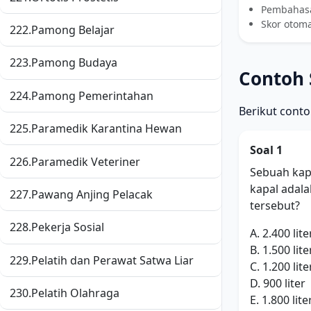
Pembahasa
Skor otom
222.
Pamong Belajar
223.
Pamong Budaya
Contoh 
224.
Pamong Pemerintahan
Berikut conto
225.
Paramedik Karantina Hewan
Soal 1
226.
Paramedik Veteriner
Sebuah kap
kapal adala
227.
Pawang Anjing Pelacak
tersebut?
228.
Pekerja Sosial
A. 2.400 lite
B. 1.500 lite
229.
Pelatih dan Perawat Satwa Liar
C. 1.200 lite
D. 900 liter
230.
Pelatih Olahraga
E. 1.800 lite