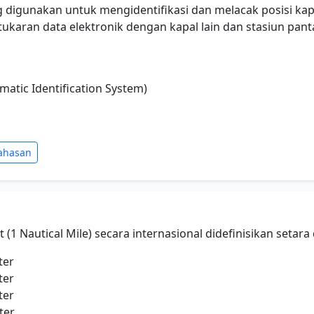
 digunakan untuk mengidentifikasi dan melacak posisi kap
tukaran data elektronik dengan kapal lain dan stasiun pantai
omatic Identification System)
ahasan
t (1 Nautical Mile) secara internasional didefinisikan setara
ter
ter
ter
ter