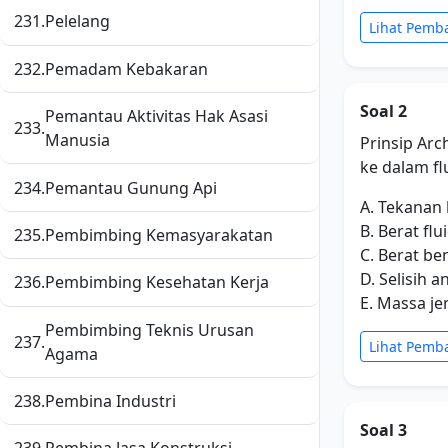
231.
Pelelang
Lihat Pemb
232.
Pemadam Kebakaran
Soal 2
Pemantau Aktivitas Hak Asasi
233.
Manusia
Prinsip Ar
ke dalam fl
234.
Pemantau Gunung Api
A. Tekanan 
B. Berat fl
235.
Pembimbing Kemasyarakatan
C. Berat be
D. Selisih 
236.
Pembimbing Kesehatan Kerja
E. Massa je
Pembimbing Teknis Urusan
237.
Lihat Pemb
Agama
238.
Pembina Industri
Soal 3