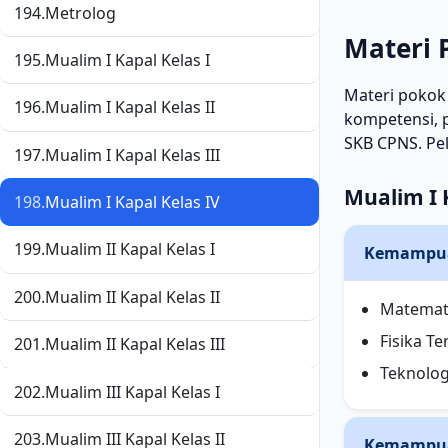
194.
Metrolog
Materi 
195.
Mualim I Kapal Kelas I
Materi pokok
196.
Mualim I Kapal Kelas II
kompetensi, p
SKB CPNS. Pe
197.
Mualim I Kapal Kelas III
Mualim I 
198.
Mualim I Kapal Kelas IV
199.
Mualim II Kapal Kelas I
Kemampu
200.
Mualim II Kapal Kelas II
Matemat
Fisika T
201.
Mualim II Kapal Kelas III
Teknolog
202.
Mualim III Kapal Kelas I
203.
Mualim III Kapal Kelas II
Kemampua