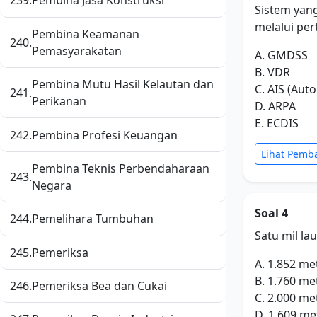
239.
Pembina Jasa Konstruksi
Sistem yang
melalui per
Pembina Keamanan
240.
Pemasyarakatan
A. GMDSS
B. VDR
Pembina Mutu Hasil Kelautan dan
C. AIS (Aut
241.
Perikanan
D. ARPA
E. ECDIS
242.
Pembina Profesi Keuangan
Lihat Pemb
Pembina Teknis Perbendaharaan
243.
Negara
Soal 4
244.
Pemelihara Tumbuhan
Satu mil lau
245.
Pemeriksa
A. 1.852 me
B. 1.760 me
246.
Pemeriksa Bea dan Cukai
C. 2.000 me
D. 1.609 me