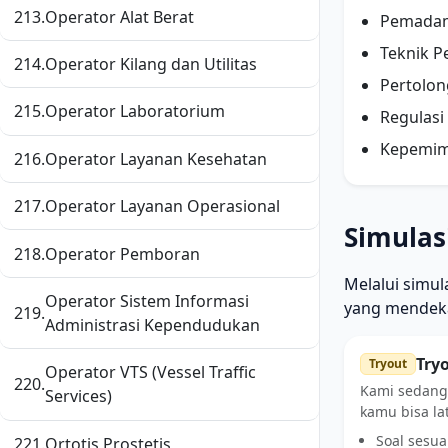
213.
Operator Alat Berat
Pemadam
Teknik P
214.
Operator Kilang dan Utilitas
Pertolon
215.
Operator Laboratorium
Regulasi
Kepemim
216.
Operator Layanan Kesehatan
217.
Operator Layanan Operasional
Simulas
218.
Operator Pemboran
Melalui simul
Operator Sistem Informasi
yang mendeka
219.
Administrasi Kependudukan
Try
Tryout
Operator VTS (Vessel Traffic
220.
Kami sedang
Services)
kamu bisa la
Soal sesua
221.
Ortotis Prostetis