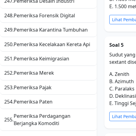
247.
Pemeriksa Desain Industri
E. 1.500 me
248.
Pemeriksa Forensik Digital
Lihat Pemb
249.
Pemeriksa Karantina Tumbuhan
250.
Pemeriksa Kecelakaan Kereta Api
Soal 5
Sudut yang
251.
Pemeriksa Keimigrasian
sextant dise
252.
Pemeriksa Merek
A. Zenith
B. Azimuth
253.
Pemeriksa Pajak
C. Paralaks
D. Deklinasi
254.
Pemeriksa Paten
E. Tinggi Se
Pemeriksa Perdagangan
Lihat Pemb
255.
Berjangka Komoditi