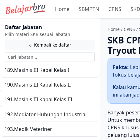
Home
SBMPTN
CPNS
SK
185.
Masinis I Kapal Kelas IV
186.
Masinis II Kapal Kelas I
Daftar Jabatan
Home
/
CPNS
/
Pilih materi SKB sesuai jabatan
SKB CPN
187.
Masinis II Kapal Kelas II
← Kembali ke daftar
Tryout
188.
Masinis II Kapal Kelas III
Fakta:
Lebi
189.
Masinis III Kapal Kelas I
fokus belaja
190.
Masinis III Kapal Kelas II
Kalau kamu
ini akan ja
191.
Masinis III Kapal Kelas III
Banyak peser
192.
Mediator Hubungan Industrial
Untuk membant
CPNS khusus u
193.
Medik Veteriner
peluang lulus