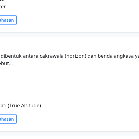
ter
ahasan
 dibentuk antara cakrawala (horizon) dan benda angkasa 
but...
jati (True Altitude)
ahasan