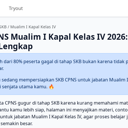
D
Tryout
SKB
/ Mualim I Kapal Kelas IV
S Mualim I Kapal Kelas IV 2026:
 Lengkap
h dari 80% peserta gagal di tahap SKB bukan karena tidak pi
r.
 sedang mempersiapkan SKB CPNS untuk jabatan Mualim I 
di senjata utama kamu. 🔥
ta CPNS gugur di tahap SKB karena kurang memahami mater
u kamu lebih siap, halaman ini menyajikan materi, contoh
ntuk jabatan Mualim I Kapal Kelas IV, agar proses belajar j
 semakin besar.