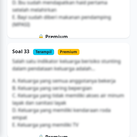
D. Ibu sudah mendapatkan haid pertama
setelah melahirkan
E. Bayi sudah diberi makanan pendamping
(MPASI)
🔒 Premium
Soal ini hanya untuk pengguna Bromax
Soal 33
Terampil
Premium
Buka Akses
Salah satu indikator keluarga berisiko stunting
dalam pendataan keluarga adalah...
A. Keluarga yang semua anggotanya bekerja
B. Keluarga yang sering bepergian
C. Keluarga yang tidak memiliki akses air minum
layak dan sanitasi layak
D. Keluarga yang memiliki kendaraan roda
empat
E. Keluarga yang memiliki TV