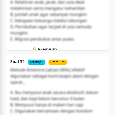
A. Kelahiran anak, jarak, dan usia ideal
melahirkan serta mengatur kehamilan
B. Jumlah anak agar sebanyak mungkin
C. Kekayaan keluarga melalui tabungan
D. Pernikahan agar terjadi di usia semuda
mungkin
E. Migrasi penduduk antar pulau
🔒 Premium
Soal ini hanya untuk pengguna Bromax
Soal 32
Terampil
Premium
Buka Akses
Metode Amenore Laktasi (MAL) efektif
digunakan sebagai kontrasepsi alami dengan
syarat...
A. Ibu menyusui anak secara eksklusif, belum
haid, dan bayi belum berumur 6 bulan
B. Menyusui hanya di malam hari saja
C. Digunakan bersamaan dengan kondom