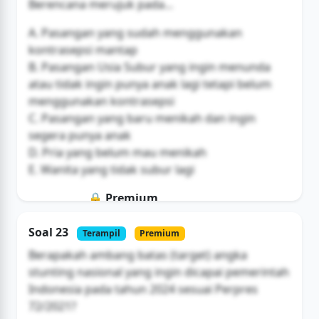
Berencana merujuk pada...
A. Pasangan yang sudah menggunakan
kontrasepsi mantap
B. Pasangan Usia Subur yang ingin menunda
atau tidak ingin punya anak lagi tetapi belum
menggunakan kontrasepsi
C. Pasangan yang baru menikah dan ingin
segera punya anak
D. Pria yang belum mau menikah
E. Wanita yang tidak subur lagi
🔒 Premium
Soal ini hanya untuk pengguna Bromax
Soal 23
Terampil
Premium
Buka Akses
Berapakah ambang batas (target) angka
stunting nasional yang ingin dicapai pemerintah
Indonesia pada tahun 2024 sesuai Perpres
72/2021?