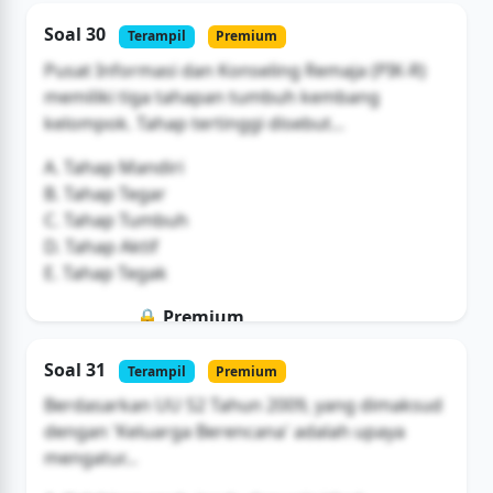
Soal ini hanya untuk pengguna Bromax
Soal 30
Terampil
Premium
Buka Akses
Pusat Informasi dan Konseling Remaja (PIK-R)
memiliki tiga tahapan tumbuh kembang
kelompok. Tahap tertinggi disebut...
A. Tahap Mandiri
B. Tahap Tegar
C. Tahap Tumbuh
D. Tahap Aktif
E. Tahap Tegak
🔒 Premium
Soal ini hanya untuk pengguna Bromax
Soal 31
Terampil
Premium
Buka Akses
Berdasarkan UU 52 Tahun 2009, yang dimaksud
dengan 'Keluarga Berencana' adalah upaya
mengatur...