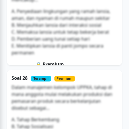
A. Penyediaan lingkungan yang ramah lansia,
aman, dan nyaman di rumah maupun sekitar
B. Menjauhkan lansia dari interaksi sosial
C. Memaksa lansia untuk tetap bekerja berat
D. Pemberian uang tunai setiap hari
E. Menitipkan lansia di panti jompo secara
permanen
🔒 Premium
Soal ini hanya untuk pengguna Bromax
Soal 28
Terampil
Premium
Buka Akses
Dalam manajemen kelompok UPPKA, tahap di
mana anggota mulai melakukan produksi dan
pemasaran produk secara berkelanjutan
disebut sebagai...
A. Tahap Berkembang
B. Tahap Sosialisasi