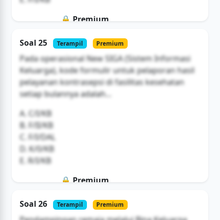
🔒 Premium
Soal ini hanya untuk pengguna Bromax
Soal 25
Terampil
Premium
Buka Akses
Pada operasional New SIGA (Sistem Informasi
Keluarga), kode formulir untuk pelaporan hasil
pelayanan kontrasepsi di fasilitas kesehatan
setiap bulannya adalah...
A. C/I/KB
B. F/II/KB
C. F/I/DAL
D. K/0/KB
E. R/I/KB
🔒 Premium
Soal ini hanya untuk pengguna Bromax
Soal 26
Terampil
Premium
Buka Akses
Pendampingan remaja melalui Bina Keluarga