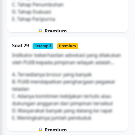
C. Tahap Penumbuhan
D. Tahap Evaluasi
E. Tahap Paripurna
🔒 Premium
Soal ini hanya untuk pengguna Bromax
Soal 29
Terampil
Premium
Buka Akses
Indikator keberhasilan advokasi yang dilakukan
oleh PLKB kepada pimpinan wilayah adalah...
A. Tersedianya brosur yang banyak
B. PLKB mendapatkan penghargaan pegawai
teladan
C. Adanya komitmen kebijakan tertulis atau
dukungan anggaran dari pimpinan tersebut
D. Masyarakat banyak yang datang ke rapat
E. Meningkatnya jumlah penduduk
🔒 Premium