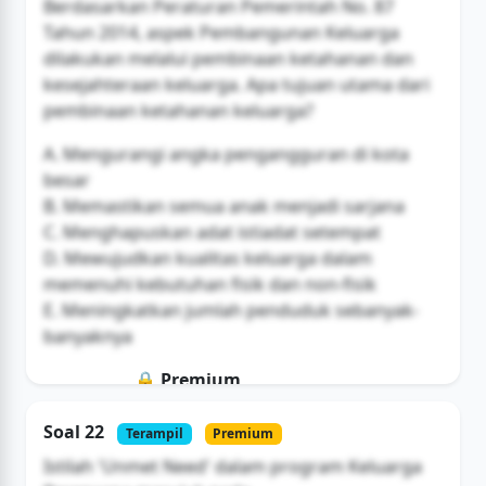
Berdasarkan Peraturan Pemerintah No. 87
Tahun 2014, aspek Pembangunan Keluarga
dilakukan melalui pembinaan ketahanan dan
kesejahteraan keluarga. Apa tujuan utama dari
pembinaan ketahanan keluarga?
A. Mengurangi angka pengangguran di kota
besar
B. Memastikan semua anak menjadi sarjana
C. Menghapuskan adat istiadat setempat
D. Mewujudkan kualitas keluarga dalam
memenuhi kebutuhan fisik dan non-fisik
E. Meningkatkan jumlah penduduk sebanyak-
banyaknya
🔒 Premium
Soal ini hanya untuk pengguna Bromax
Soal 22
Terampil
Premium
Buka Akses
Istilah 'Unmet Need' dalam program Keluarga