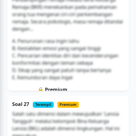
Remaja (BKR) menekankan pada pemahaman
orang tua mengenai ciri-ciri perkembangan
remaja. Secara psikologis, masa remaja ditandai
dengan...
A. Penurunan rasa ingin tahu
B. Kestabilan emosi yang sangat tinggi
C. Pencarian identitas diri dan kecenderungan
konformitas dengan teman sebaya
D. Sikap yang sangat patuh tanpa bertanya
E. Kemunduran daya ingat
🔒 Premium
Soal ini hanya untuk pengguna Bromax
Soal 27
Terampil
Premium
Buka Akses
Salah satu dimensi dalam mewujudkan 'Lansia
Tangguh' melalui kelompok Bina Keluarga
Lansia (BKL) adalah dimensi lingkungan. Hal ini
mencakup...