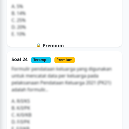
A. 5%
B. 14%
C. 25%
D. 20%
E. 10%
🔒 Premium
Soal ini hanya untuk pengguna Bromax
Soal 24
Terampil
Premium
Buka Akses
Formulir pendataan keluarga yang digunakan
untuk mencatat data per keluarga pada
pelaksanaan Pendataan Keluarga 2021 (PK21)
adalah formulir...
A. R/I/KS
B. K/I/PK
C. K/0/KB
D. F/I/PK
E. F/I/KB