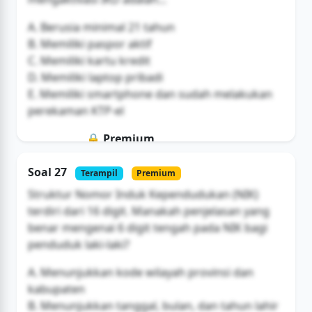
A. Berusia minimal 21 tahun
B. Memiliki paspor aktif
C. Memiliki kartu kredit
D. Memiliki laptop pribadi
E. Memiliki smartphone dan sudah melakukan
perekaman KTP-el
🔒 Premium
Soal ini hanya untuk pengguna Bromax
Soal 27
Terampil
Premium
Buka Akses
Struktur Nomor Induk Kependudukan (NIK)
terdiri dari 16 digit. Manakah penjelasan yang
benar mengenai 6 digit tengah pada NIK bagi
penduduk laki-laki?
A. Menunjukkan kode wilayah provinsi dan
kabupaten
B. Menunjukkan tanggal, bulan, dan tahun lahir