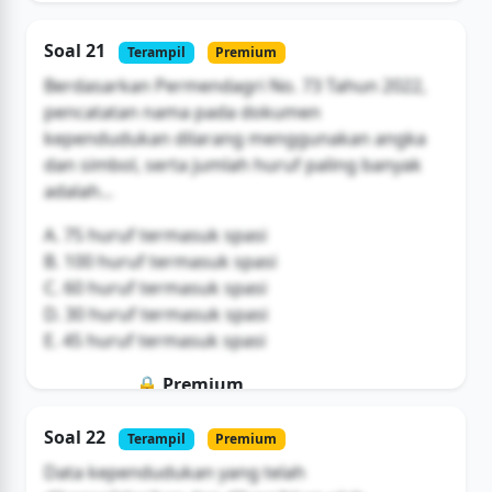
Soal 21
Terampil
Premium
Berdasarkan Permendagri No. 73 Tahun 2022,
pencatatan nama pada dokumen
kependudukan dilarang menggunakan angka
dan simbol, serta jumlah huruf paling banyak
adalah...
A. 75 huruf termasuk spasi
B. 100 huruf termasuk spasi
C. 60 huruf termasuk spasi
D. 30 huruf termasuk spasi
E. 45 huruf termasuk spasi
🔒 Premium
Soal ini hanya untuk pengguna Bromax
Soal 22
Terampil
Premium
Buka Akses
Data kependudukan yang telah