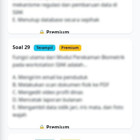
mekanisme regulasi dan pembaruan data di
SIAK
E. Menutup database secara sepihak
🔒 Premium
Soal ini hanya untuk pengguna Bromax
Soal 29
Terampil
Premium
Buka Akses
Fungsi utama dari Modul Perekaman Biometrik
pada workstation SIAK adalah...
A. Mengirim email ke penduduk
B. Melakukan scan dokumen fisik ke PDF
C. Mengedit video profil dinas
D. Mencetak laporan bulanan
E. Mengambil data sidik jari, iris mata, dan foto
wajah
🔒 Premium
Soal ini hanya untuk pengguna Bromax