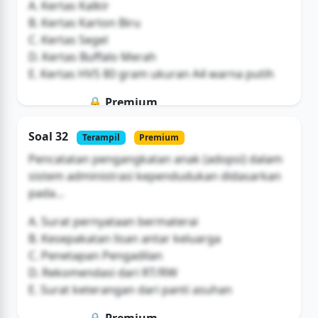
A. Kertas Kalkir
B. Kertas Karton Biru
C. Kertas Segel
D. Kertas Buffalo Merah
E. Kertas HVS 80 gram ukuran A4 warna putih
🔒 Premium
Soal ini hanya untuk pengguna Bromax
Soal 32
Terampil
Premium
Buka Akses
Pencatatan pengangkatan anak (adopsi) dalam
sistem administrasi kependudukan didasarkan
pada...
A. Surat pernyataan bermaterai
B. Kesepakatan lisan antar keluarga
C. Penetapan Pengadilan
D. Rekomendasi dari RT/RW
E. Surat keterangan dari panti asuhan