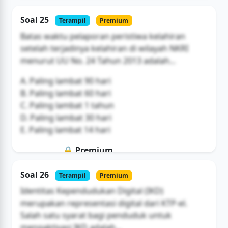
Soal ini hanya untuk pengguna Bromax
Soal 25
Terampil
Premium
Buka Akses
Batas waktu pelaporan peristiwa kelahiran
setelah terjadinya kelahiran di wilayah NKRI
menurut UU No. 24 Tahun 2013 adalah...
A. Paling lambat 90 hari
B. Paling lambat 60 hari
C. Paling lambat 1 tahun
D. Paling lambat 30 hari
E. Paling lambat 14 hari
🔒 Premium
Soal ini hanya untuk pengguna Bromax
Soal 26
Terampil
Premium
Buka Akses
Identitas Kependudukan Digital (IKD)
merupakan representasi digital dari KTP-el.
Salah satu syarat bagi penduduk untuk
mengaktivasi IKD adalah...