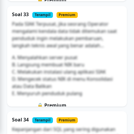
🔒 Premium
Soal ini hanya untuk pengguna Bromax
Soal 33
Terampil
Premium
Buka Akses
Pada SIAK Terpusat, jika seorang Operator
mengalami kendala data tidak ditemukan saat
penduduk ingin melakukan pembaruan,
langkah teknis awal yang benar adalah...
A. Menyalahkan server pusat
B. Langsung membuat NIK baru
C. Melakukan instalasi ulang aplikasi SIAK
D. Mengecek status NIK di menu Konsolidasi
atau Data Balikan
E. Menyuruh penduduk pulang
🔒 Premium
Soal ini hanya untuk pengguna Bromax
Soal 34
Terampil
Premium
Buka Akses
Kepanjangan dari SQL yang sering digunakan