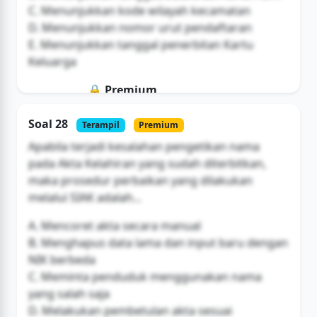
C. Menunjukkan kode wilayah kecamatan
D. Menunjukkan nomor urut pendaftaran
E. Menunjukkan tanggal penerbitan Kartu
Keluarga
🔒 Premium
Soal ini hanya untuk pengguna Bromax
Soal 28
Terampil
Premium
Buka Akses
Apabila terjadi kesalahan pengetikan nama
pada Akta Kelahiran yang sudah diterbitkan,
maka prosedur perbaikan yang dilakukan
melalui SIAK adalah...
A. Mencoret akta secara manual
B. Menghapus data lama dan input baru dengan
NIK berbeda
C. Meminta penduduk menggunakan nama
yang salah saja
D. Melakukan pembetulan akta sesuai