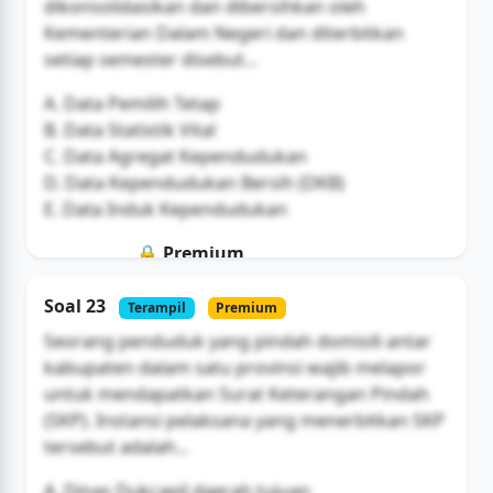
dikonsolidasikan dan dibersihkan oleh
Kementerian Dalam Negeri dan diterbitkan
setiap semester disebut...
A. Data Pemilih Tetap
B. Data Statistik Vital
C. Data Agregat Kependudukan
D. Data Kependudukan Bersih (DKB)
E. Data Induk Kependudukan
🔒 Premium
Soal ini hanya untuk pengguna Bromax
Soal 23
Terampil
Premium
Buka Akses
Seorang penduduk yang pindah domisili antar
kabupaten dalam satu provinsi wajib melapor
untuk mendapatkan Surat Keterangan Pindah
(SKP). Instansi pelaksana yang menerbitkan SKP
tersebut adalah...
A. Dinas Dukcapil daerah tujuan