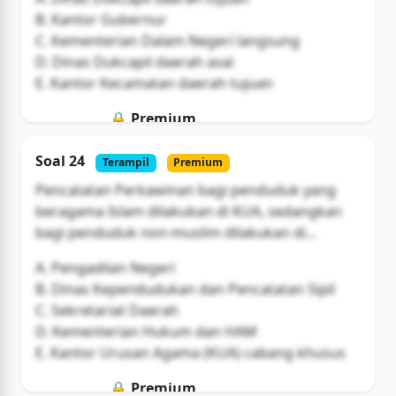
B. Kantor Gubernur
C. Kementerian Dalam Negeri langsung
D. Dinas Dukcapil daerah asal
E. Kantor Kecamatan daerah tujuan
🔒 Premium
Soal ini hanya untuk pengguna Bromax
Soal 24
Terampil
Premium
Buka Akses
Pencatatan Perkawinan bagi penduduk yang
beragama Islam dilakukan di KUA, sedangkan
bagi penduduk non-muslim dilakukan di...
A. Pengadilan Negeri
B. Dinas Kependudukan dan Pencatatan Sipil
C. Sekretariat Daerah
D. Kementerian Hukum dan HAM
E. Kantor Urusan Agama (KUA) cabang khusus
🔒 Premium