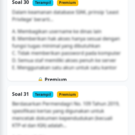
Soal 30
Terampil
Premium
Buka Akses
Dalam keamanan database SIAK, prinsip 'Least
Privilege' berarti...
A. Membagikan username ke dinas lain
B. Memberikan hak akses hanya sesuai dengan
fungsi tugas minimal yang dibutuhkan
C. Tidak memberikan password pada komputer
D. Semua staf memiliki akses penuh ke server
E. Menggunakan satu akun untuk satu kantor
🔒 Premium
Soal ini hanya untuk pengguna Bromax
Soal 31
Terampil
Premium
Buka Akses
Berdasarkan Permendagri No. 109 Tahun 2019,
spesifikasi kertas yang digunakan untuk
mencetak dokumen kependudukan (kecuali
KTP-el dan KIA) adalah...