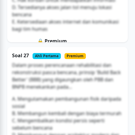
D. Tersedianya akses jalan tol menuju lokasi
bencana
E. Ketersediaan akses internet dan komunikasi
bagi tim humas
🔒 Premium
Soal ini hanya untuk pengguna Bromax
Soal 27
Ahli Pertama
Premium
Buka Akses
Dalam proses perencanaan rehabilitasi dan
rekonstruksi pasca bencana, prinsip 'Build Back
Better' (BBB) yang digaungkan oleh PBB dan
BNPB menekankan pada...
A. Mengutamakan pembangunan fisik daripada
sosial
B. Membangun kembali dengan biaya termurah
C. Mengembalikan kondisi persis seperti
sebelum bencana