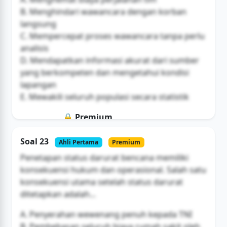
B. Menghindari wawancara dengan korban
langsung
C. Mempercepat proses wawancara tanpa perlu
analisis
D. Mendapatkan informasi akurat dari sumber
yang berkompeten dan mengetahui kondisi
lapangan
E. Mewakili seluruh populasi secara statistik
🔒 Premium
Soal ini hanya untuk pengguna Bromax
Soal 23
Ahli Pertama
Premium
Buka Akses
Penetapan status darurat bencana memiliki
konsekuensi hukum dan operasional. Salah satu
konsekuensi utama setelah status darurat
ditetapkan adalah...
A. Penyerahan wewenang penuh kepada TNI
B. Pembebasan seluruh biaya rumah sakit oleh