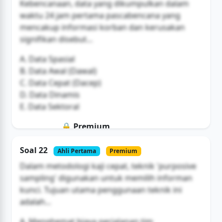
Kebencanaan, data yang dikumpulkan dalam
waktu 24 jam pertama pascabencana yang
mencakup informasi korban dan kerusakan
signifikan disebut...
A. Data Spasial
B. Data Awal (Dawal)
C. Data Cepat (Dacep)
D. Data Dinamis
E. Data Sektoral
🔒 Premium
Soal ini hanya untuk pengguna Bromax
Soal 22
Ahli Pertama
Premium
Buka Akses
Dalam metodologi kaji cepat, teknik 'purposive
sampling' digunakan untuk memilih informan
kunci. Tujuan utama penggunaan teknik ini
adalah...
A. Menghemat biaya perjalanan tim