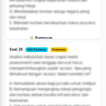
peluang hidup
D. Membedakan korban warga negara asing
dan lokal
E. Memilah korban berdasarkan status asuransi
kesehatan
🔒 Premium
Soal ini hanya untuk pengguna Bromax
Soal 26
Ahli Pertama
Premium
Buka Akses
Analisis kebutuhan dasar (rapid needs
assessment) saat tanggap darurat harus
mempertimbangkan aspek 'access'. Apa yang
dimaksud dengan 'access' dalam konteks ini?
A. Kemudahan akses bagi jurnalis untuk meliput
B. Kemampuan menjangkau lokasi pengungsi
dan korban akibat kondisi infrastruktur dan
keamanan
C. Hak korban untuk mendapatkan informasi