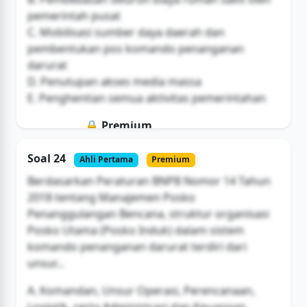
pemerintah pusat
C. Mobilisasi sumber daya daerah dan
pembentukan pos komando penanganan
darurat
D. Penutupan akses media massa
E. Penghentian semua aktivitas pemerintahan
🔒 Premium
Soal ini hanya untuk pengguna Bromax
Soal 24
Ahli Pertama
Premium
Buka Akses
Berdasarkan Peraturan BNPB Nomor 14 Tahun
2018 tentang Manajemen Posko
Penanggulangan Bencana, struktur organisasi
Posko Utama (Posko Induk) dalam sistem
komando penanganan darurat terdiri dari
unsur...
A. Komandan, Unsur Operasi, Perencanaan,
Logistik, serta Administrasi dan Keuangan