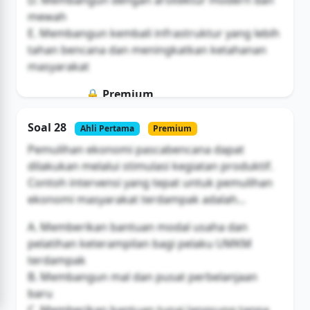
D. Membangun dengan arsitektur modern dan
mewah
E. Membangun kembali infrastruktur yang lebih
tahan bencana dan meningkatkan ketahanan
masyarakat
🔒 Premium
Soal ini hanya untuk pengguna Bromax
Soal 28
Ahli Pertama
Premium
Buka Akses
Pemulihan ekonomi pascabencana dapat
dilakukan melalui stimulasi kegiatan produktif.
Contoh intervensi yang tepat untuk pemulihan
ekonomi masyarakat terdampak adalah...
A. Memberikan bantuan modal usaha dan
pelatihan keterampilan bagi pelaku UMKM
terdampak
B. Membangun mal dan pusat perbelanjaan
baru