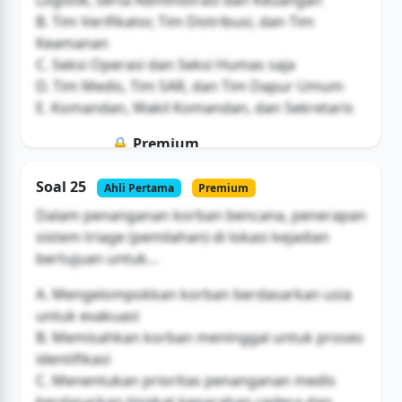
B. Tim Verifikator, Tim Distribusi, dan Tim
Keamanan
C. Seksi Operasi dan Seksi Humas saja
D. Tim Medis, Tim SAR, dan Tim Dapur Umum
E. Komandan, Wakil Komandan, dan Sekretaris
🔒 Premium
Soal ini hanya untuk pengguna Bromax
Soal 25
Ahli Pertama
Premium
Buka Akses
Dalam penanganan korban bencana, penerapan
sistem triage (pemilahan) di lokasi kejadian
bertujuan untuk...
A. Mengelompokkan korban berdasarkan usia
untuk evakuasi
B. Memisahkan korban meninggal untuk proses
identifikasi
C. Menentukan prioritas penanganan medis
berdasarkan tingkat keparahan cedera dan