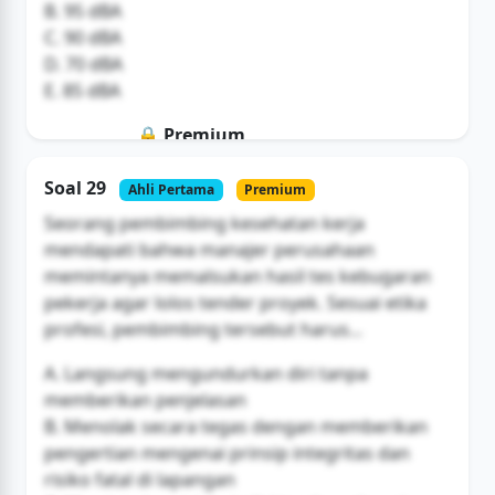
B. 95 dBA
C. 90 dBA
D. 70 dBA
E. 85 dBA
🔒 Premium
Soal ini hanya untuk pengguna Bromax
Soal 29
Ahli Pertama
Premium
Buka Akses
Seorang pembimbing kesehatan kerja
mendapati bahwa manajer perusahaan
memintanya memalsukan hasil tes kebugaran
pekerja agar lolos tender proyek. Sesuai etika
profesi, pembimbing tersebut harus...
A. Langsung mengundurkan diri tanpa
memberikan penjelasan
B. Menolak secara tegas dengan memberikan
pengertian mengenai prinsip integritas dan
risiko fatal di lapangan