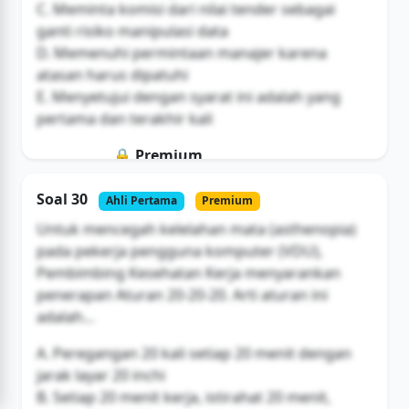
C. Meminta komisi dari nilai tender sebagai
ganti risiko manipulasi data
D. Memenuhi permintaan manajer karena
atasan harus dipatuhi
E. Menyetujui dengan syarat ini adalah yang
pertama dan terakhir kali
🔒 Premium
Soal ini hanya untuk pengguna Bromax
Soal 30
Ahli Pertama
Premium
Buka Akses
Untuk mencegah kelelahan mata (asthenopia)
pada pekerja pengguna komputer (VDU),
Pembimbing Kesehatan Kerja menyarankan
penerapan Aturan 20-20-20. Arti aturan ini
adalah...
A. Peregangan 20 kali setiap 20 menit dengan
jarak layar 20 inchi
B. Setiap 20 menit kerja, istirahat 20 menit,