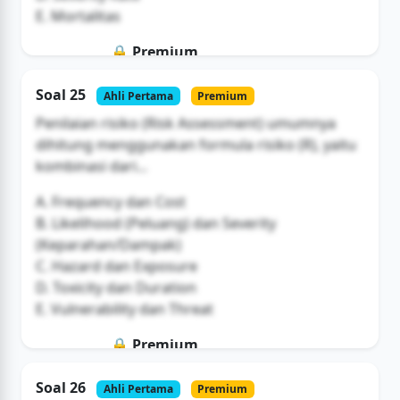
E. Mortalitas
🔒 Premium
Soal ini hanya untuk pengguna Bromax
Soal 25
Ahli Pertama
Premium
Buka Akses
Penilaian risiko (Risk Assessment) umumnya
dihitung menggunakan formula risiko (R), yaitu
kombinasi dari...
A. Frequency dan Cost
B. Likelihood (Peluang) dan Severity
(Keparahan/Dampak)
C. Hazard dan Exposure
D. Toxicity dan Duration
E. Vulnerability dan Threat
🔒 Premium
Soal ini hanya untuk pengguna Bromax
Soal 26
Ahli Pertama
Premium