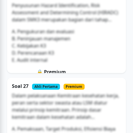
Buka Akses
Penyusunan Hazard Identification, Risk
Assessment and Determining Control (HIRADC)
dalam SMK3 merupakan bagian dari tahap...
A. Pengukuran dan evaluasi
B. Peninjauan manajemen
C. Kebijakan K3
D. Perencanaan K3
E. Audit internal
🔒 Premium
Soal ini hanya untuk pengguna Bromax
Soal 27
Ahli Pertama
Premium
Buka Akses
Dalam pelaksanaan Kemitraan kesehatan kerja,
peran serta sektor swasta atau LSM diatur
melalui prinsip kemitraan. Prinsip dasar
kemitraan dalam kesehatan adalah...
A. Pemaksaan, Target Produksi, Efisiensi Biaya