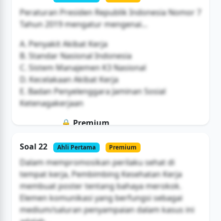
Peraturan Presiden Republik Indonesia Nomor 7
Tahun 2019 mengatur mengenai...
A. Penyakit Akibat Kerja
B. Standar Nasional Indonesia
C. Sistem Manajemen K3 Nasional
D. Kecelakaan Akibat Kerja
E. Badan Penyelenggara Jaminan Sosial
Ketenagakerjaan
🔒 Premium
Soal ini hanya untuk pengguna Bromax
Soal 22
Ahli Pertama
Premium
Buka Akses
Dalam mempromosikan perilaku sehat di
tempat kerja, Pembimbing Kesehatan Kerja
membuat poster tentang bahaya merokok.
Elemen komunikasi yang berfungsi sebagai
medium/saluran penyampaian dalam kasus ini