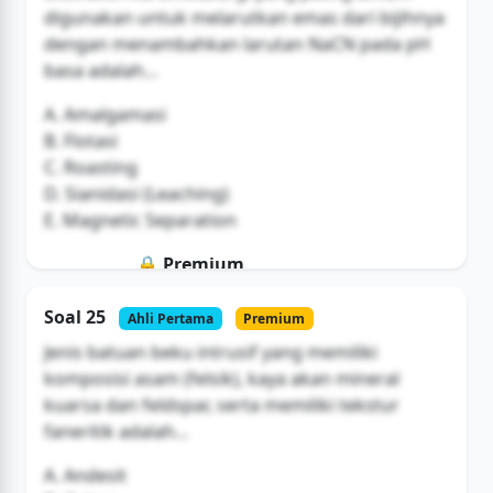
digunakan untuk melarutkan emas dari bijihnya
dengan menambahkan larutan NaCN pada pH
basa adalah...
A. Amalgamasi
B. Flotasi
C. Roasting
D. Sianidasi (Leaching)
E. Magnetic Separation
🔒 Premium
Soal ini hanya untuk pengguna Bromax
Soal 25
Ahli Pertama
Premium
Buka Akses
Jenis batuan beku intrusif yang memiliki
komposisi asam (felsik), kaya akan mineral
kuarsa dan feldspar, serta memiliki tekstur
faneritik adalah...
A. Andesit