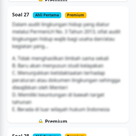
Soal ini hanya untuk pengguna Bromax
Soal 27
Ahli Pertama
Premium
Buka Akses
Dalam audit lingkungan hidup yang diatur
melalui PermenLH No. 3 Tahun 2013, sifat audit
lingkungan hidup wajib bagi usaha dan/atau
kegiatan yang...
A. Tidak menghasilkan limbah sama sekali
B. Baru akan menyusun studi kelayakan
C. Menunjukkan ketidaktaatan terhadap
peraturan atau dokumen lingkungan sehingga
diwajibkan oleh Menteri
D. Memiliki keuntungan di bawah target
tahunan
E. Berada di luar wilayah hukum Indonesia
🔒 Premium
Soal ini hanya untuk pengguna Bromax