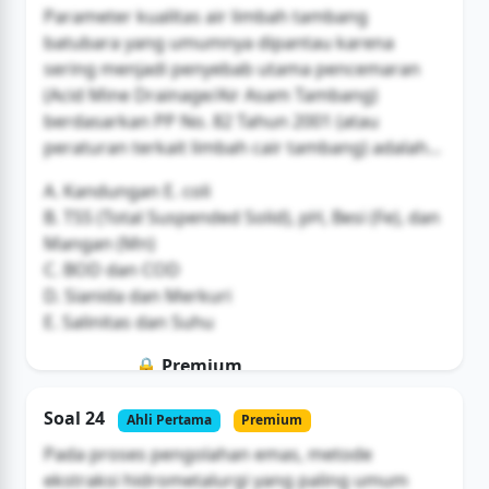
Parameter kualitas air limbah tambang
batubara yang umumnya dipantau karena
sering menjadi penyebab utama pencemaran
(Acid Mine Drainage/Air Asam Tambang)
berdasarkan PP No. 82 Tahun 2001 (atau
peraturan terkait limbah cair tambang) adalah...
A. Kandungan E. coli
B. TSS (Total Suspended Solid), pH, Besi (Fe), dan
Mangan (Mn)
C. BOD dan COD
D. Sianida dan Merkuri
E. Salinitas dan Suhu
🔒 Premium
Soal ini hanya untuk pengguna Bromax
Soal 24
Ahli Pertama
Premium
Buka Akses
Pada proses pengolahan emas, metode
ekstraksi hidrometalurgi yang paling umum