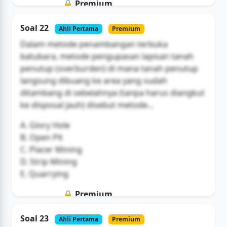
🔒 Premium
Soal ini hanya untuk pengguna Bromax
Soal 22
Ahli Pertama
Premium
Buka Akses
Dalam metode penambangan terbuka
batubara, metode pengupasan lapisan tanah
penutup (overburden) di mana tanah penutup
langsung dibuang ke area yang sudah
ditambang di sebelahnya (tanpa harus diangkut
ke disposal jauh) disebut metode...
A. Glory Hole
B. Open Pit
C. Placer Mining
D. Strip Mining
E. Quarrying
🔒 Premium
Soal ini hanya untuk pengguna Bromax
Soal 23
Ahli Pertama
Premium
Buka Akses