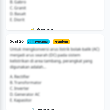
B. Gabro
C. Granit
D. Basalt
E. Diorit
🔒 Premium
Soal ini hanya untuk pengguna Bromax
Soal 26
Ahli Pertama
Premium
Buka Akses
Untuk mengkonversi arus listrik bolak-balik (AC)
menjadi arus searah (DC) pada sistem
kelistrikan di area tambang, perangkat yang
digunakan adalah...
A. Rectifier
B. Transformator
C. Inverter
D. Generator AC
E. Kapasitor
🔒 Premium