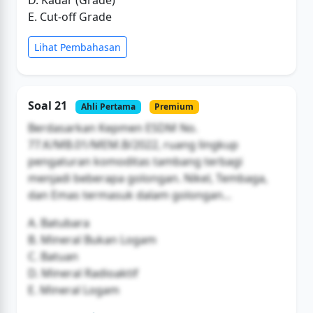
E. Cut-off Grade
Lihat Pembahasan
Soal 21
Ahli Pertama
Premium
Berdasarkan Kepmen ESDM No.
77.K/MB.01/MEM.B/2022, ruang lingkup
pengaturan komoditas tambang terbagi
menjadi beberapa golongan. Nikel, Tembaga,
dan Emas termasuk dalam golongan...
A. Batubara
B. Mineral Bukan Logam
C. Batuan
D. Mineral Radioaktif
E. Mineral Logam