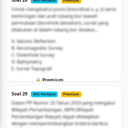
Soal 28
Ahli Pertama
Premium
Buka Akses
Untuk mengetahui posisi (koordinat x, y, z) serta
kemiringan dan arah lubang bor bawah
permukaan (borehole deviation), survei yang
dilakukan di dalam lubang bor disebut...
A. Seismic Reflection
B. Aeromagnetic Survey
C. Downhole Survey
D. Bathymetry
E. Survei Topografi
🔒 Premium
Soal ini hanya untuk pengguna Bromax
Soal 29
Ahli Pertama
Premium
Buka Akses
Dalam PP Nomor 25 Tahun 2023 yang mengatur
Wilayah Pertambangan, WPR (Wilayah
Pertambangan Rakyat) dapat ditetapkan
dengan mempertimbangkan kriteria berikut,