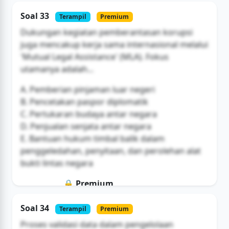
Soal ini hanya untuk pengguna Bromax
Soal 33
Terampil
Premium
Buka Akses
Dukungan kegiatan pemberantasan korupsi
juga mencakup kerja sama internasional melalui
'Mutual Legal Assistance' (MLA). Fokus
utamanya adalah...
A. Pemberian pinjaman luar negeri
B. Pencetakan paspor diplomatik
C. Pertukaran budaya antar negara
D. Penjualan senjata antar negara
E. Bantuan hukum timbal balik dalam
penggeledahan, penyitaan, dan perolehan alat
bukti lintas negara
🔒 Premium
Soal ini hanya untuk pengguna Bromax
Soal 34
Terampil
Premium
Buka Akses
Proses validasi data dalam pengelolaan