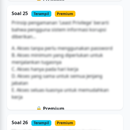
Soal ini hanya untuk pengguna Bromax
Soal 25
Terampil
Premium
Buka Akses
Prinsip pengamanan 'Least Privilege' berarti
bahwa pengguna sistem informasi korupsi
diberikan...
A. Akses tanpa perlu menggunakan password
B. Akses minimum yang diperlukan untuk
menjalankan tugasnya
C. Akses hanya pada hari kerja
D. Akses yang sama untuk semua jenjang
jabatan
E. Akses seluas-luasnya untuk memudahkan
kerja
🔒 Premium
Soal ini hanya untuk pengguna Bromax
Soal 26
Terampil
Premium
Buka Akses