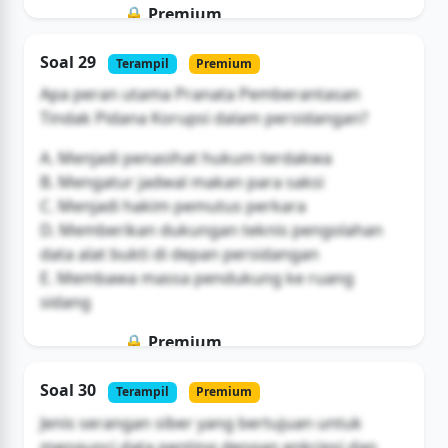
🔒 Premium
Soal ini hanya untuk pengguna Bromax
Soal 29
Terampil
Premium
Buka Akses
Apa peran utama Pranata Pemberantasan
Tindak Pidana Korupsi dalam persidangan?
A. Menjadi penasihat hukum terdakwa
B. Mengatur jadwal makan para saksi
C. Menjadi hakim pemutus perkara
D. Memberikan dukungan teknis pengolahan
data alat bukti di depan persidangan
E. Membawa massa pendukung ke ruang
sidang
🔒 Premium
Soal ini hanya untuk pengguna Bromax
Soal 30
Terampil
Premium
Buka Akses
Jenis serangan siber yang bertujuan untuk
mengunci data penting dengan enkripsi dan