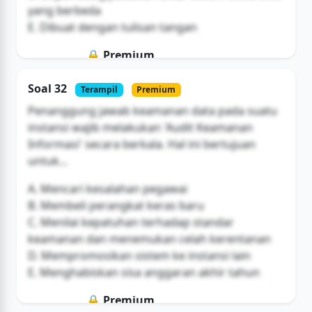
yang berbeda
E. Dibuat dengan tulisan tangan
🔒 Premium
Soal ini hanya untuk pengguna Bromax
Soal 32
Terampil
Premium
Buka Akses
Penanggung jawab keamanan data pada suatu
instansi wajib melakukan 'Audit Keamanan
Informasi' secara berkala. Hal ini bertujuan
untuk...
A. Mencari kesalahan pegawai
B. Membeli perangkat keras baru
C. Menilai kepatuhan terhadap standar
keamanan dan menemukan celah kerentanan
D. Mempromosikan sistem ke instansi lain
E. Menghabiskan sisa anggaran akhir tahun
🔒 Premium