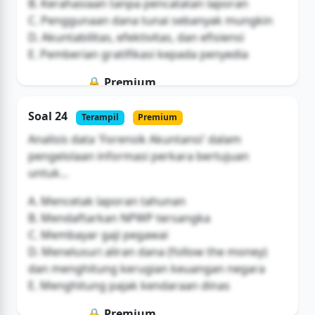
B. Kerahasiaan tanpa pencatatan laporan
C. Penggunaan dana tunai sebanyak mungkin
D. Akuntabilitas, efektivitas, dan efisiensi
E. Pemberian gratifikasi kepada penyedia
🔒 Premium
Soal ini hanya untuk pengguna Bromax
Soal 24
Terampil
Premium
Buka Akses
Analisis data 'Forensik Akuntansi' dalam
pengelolaan informasi perkara bertujuan
untuk...
A. Mencetak laporan tahunan
B. Mendaftarkan NPWP tersangka
C. Membayar gaji pegawai
D. Menelusuri aliran dana (follow the money)
dan menghitung kerugian keuangan negara
E. Menghitung pajak kendaraan dinas
🔒 Premium