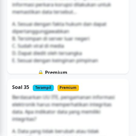
informasi perkara korupsi dilakukan untuk
memastikan data tersebut...
A. Sesuai dengan fakta hukum dan dapat
dipertanggungjawabkan
B. Tersimpan di server luar negeri
C. Sudah viral di media
D. Dapat diedit oleh tersangka
E. Sesuai dengan keinginan pimpinan
🔒 Premium
Soal ini hanya untuk pengguna Bromax
Soal 35
Terampil
Premium
Buka Akses
Berdasarkan UU ITE, pengamanan informasi
elektronik harus memperhatikan integritas
data. Apa indikator data yang memiliki
integritas?
A. Data yang tidak berubah atau tidak