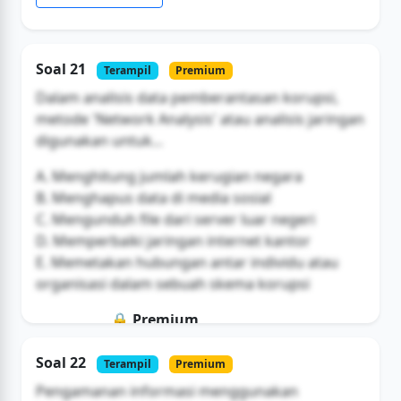
Soal 21
Terampil
Premium
Dalam analisis data pemberantasan korupsi,
metode 'Network Analysis' atau analisis jaringan
digunakan untuk...
A. Menghitung jumlah kerugian negara
B. Menghapus data di media sosial
C. Mengunduh file dari server luar negeri
D. Memperbaiki jaringan internet kantor
E. Memetakan hubungan antar individu atau
organisasi dalam sebuah skema korupsi
🔒 Premium
Soal ini hanya untuk pengguna Bromax
Soal 22
Terampil
Premium
Buka Akses
Pengamanan informasi menggunakan