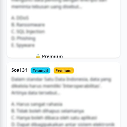
meminta tebusan uang disebut...
A. DDoS
B. Ransomware
C. SQL Injection
D. Phishing
E. Spyware
🔒 Premium
Soal ini hanya untuk pengguna Bromax
Soal 31
Terampil
Premium
Buka Akses
Dalam standar Satu Data Indonesia, data yang
dikelola harus memiliki 'Interoperabilitas'.
Artinya data tersebut...
A. Harus sangat rahasia
B. Tidak boleh dihapus selamanya
C. Hanya boleh dibaca oleh satu aplikasi
D. Dapat dibagipakaikan antar sistem elektronik