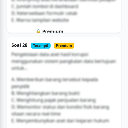
C. Jumlah tombol di dashboard
D. Ketersediaan formulir cetak
E. Warna tampilan website
🔒 Premium
Soal ini hanya untuk pengguna Bromax
Soal 28
Terampil
Premium
Buka Akses
Pengelolaan data aset hasil korupsi
menggunakan sistem pangkalan data bertujuan
untuk...
A. Memberikan barang tersebut kepada
penyidik
B. Menghilangkan barang bukti
C. Menghitung pajak penjualan barang
D. Memonitor status dan kondisi fisik barang
sitaan secara real-time
E. Menyembunyikan aset dari kejaran hukum