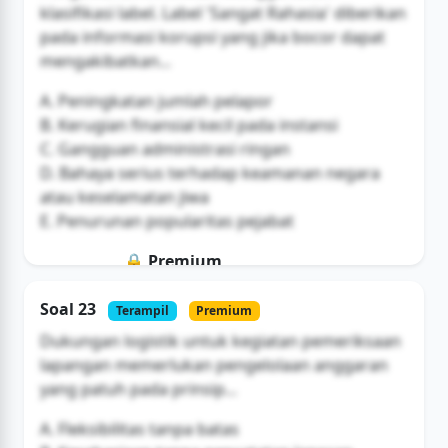
klasifikasi label. Label 'Sangat Rahasia' diberikan
pada informasi korupsi yang jika bocor dapat
mengakibatkan...
A. Peningkatan jumlah pelapor
B. Kerugian finansial kecil pada instansi
C. Gangguan administrasi ringan
D. Bahaya serius terhadap keamanan negara
atau keselamatan jiwa
E. Penurunan popularitas pejabat
🔒 Premium
Soal ini hanya untuk pengguna Bromax
Soal 23
Terampil
Premium
Buka Akses
Dukungan logistik untuk kegiatan pemeriksaan
lapangan memerlukan pengelolaan anggaran
yang patuh pada prinsip...
A. Fleksibilitas tanpa batas