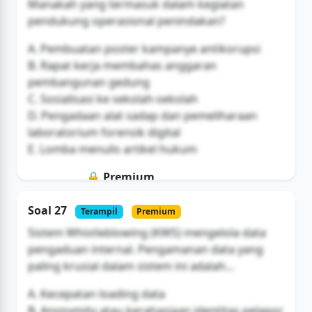
Manakah yang termasuk dalam kegiatan
pendukung operasional penindakan?
A. Pembuatan poster kampanye antikorupsi
B. Rapat kerja membahas anggaran
pembangunan gedung
C. Sosialisasi ke sekolah-sekolah
D. Pengadaan alat sadap dan pemeliharaan
laboratorium forensik digital
E. Lomba menulis artikel hukum
🔒 Premium
Soal ini hanya untuk pengguna Bromax
Soal 27
Terampil
Premium
Buka Akses
Sistem Whistleblowing (KWS) mengelola data
pengaduan internal. Pengamanan data yang
paling krusial dalam sistem ini adalah...
A. Kecepatan loading data
B. Anonymity atau kerahasiaan identitas pelapor