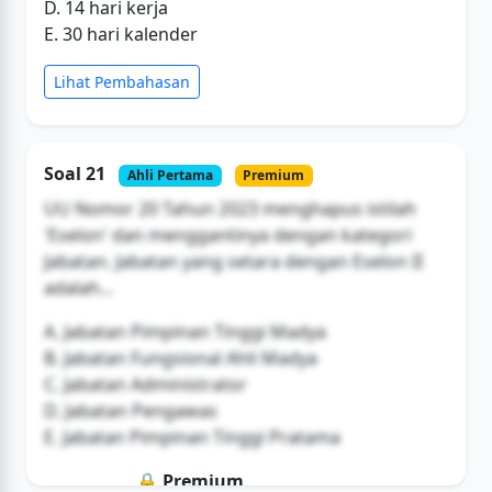
D. 14 hari kerja
E. 30 hari kalender
Lihat Pembahasan
Soal 21
Ahli Pertama
Premium
UU Nomor 20 Tahun 2023 menghapus istilah
'Eselon' dan menggantinya dengan kategori
Jabatan. Jabatan yang setara dengan Eselon II
adalah...
A. Jabatan Pimpinan Tinggi Madya
B. Jabatan Fungsional Ahli Madya
C. Jabatan Administrator
D. Jabatan Pengawas
E. Jabatan Pimpinan Tinggi Pratama
🔒 Premium