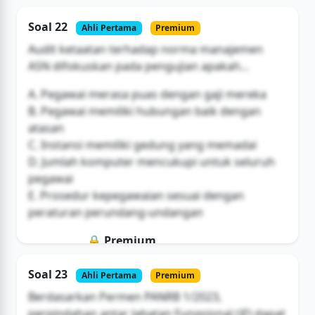
Soal ini hanya untuk pengguna Bromax
Soal 22
Ahli Pertama
Premium
Buka Akses
Audit ketaatan terhadap norma manajemen
ASN difokuskan pada pengujian apakah...
A. Pegawai merasa puas dengan gaji mereka
B. Pegawai memiliki hubungan baik dengan
atasan
C. Instansi memiliki gedung yang memadai
D. Jumlah komputer mencukupi untuk seluruh
pegawai
E. Prosedur kepegawaian sesuai dengan
peraturan perundang-undangan
🔒 Premium
Soal ini hanya untuk pengguna Bromax
Soal 23
Ahli Pertama
Premium
Buka Akses
Berdasarkan Permen PANRB 1/2023,
perpindahan antar Jabatan Fungsional (JF) dapat