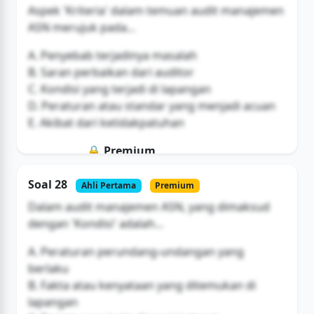
Aspek 'Kriteria' dalam temuan audit manajemen
ASN merujuk pada...
A. Penyebab terjadinya masalah
B. Saran perbaikan dari auditor
C. Kondisi yang terjadi di lapangan
D. Peraturan atau standar yang menjadi acuan
E. Akibat dari ketidakpatuhan
🔒 Premium
Soal ini hanya untuk pengguna Bromax
Soal 28
Ahli Pertama
Premium
Buka Akses
Dalam audit manajemen ASN, yang dimaksud
dengan 'Kondisi' adalah...
A. Peraturan perundang-undangan yang
berlaku
B. Fakta atau kenyataan yang ditemukan di
lapangan