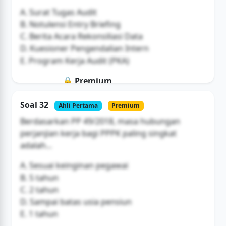
A. Surat Tugas Audit
B. Notulensi Entry Briefing
C. Berita Acara Rekonsiliasi Data
D. Kuesioner Pengendalian Intern
E. Program Kerja Audit (PKA)
🔒 Premium
Soal ini hanya untuk pengguna Bromax
Soal 32
Ahli Pertama
Premium
Buka Akses
Berdasarkan PP 49/2018, masa hubungan
perjanjian kerja bagi PPPK paling singkat
adalah...
A. Sesuai keinginan pegawai
B. 5 tahun
C. 2 tahun
D. Sampai batas usia pensiun
E. 1 tahun