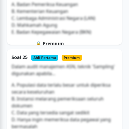
A. Badan Pemeriksa Keuangan
B. Kementerian Keuangan
C. Lembaga Administrasi Negara (LAN)
D. Mahkamah Agung
E. Badan Kepegawaian Negara (BKN)
🔒 Premium
Soal ini hanya untuk pengguna Bromax
Soal 25
Ahli Pertama
Premium
Buka Akses
Dalam audit manajemen ASN, teknik 'Sampling'
digunakan apabila...
A. Populasi data terlalu besar untuk diperiksa
secara keseluruhan
B. Instansi melarang pemeriksaan seluruh
dokumen
C. Data yang tersedia sangat sedikit
D. Hanya ingin memeriksa data pegawai yang
bermasalah