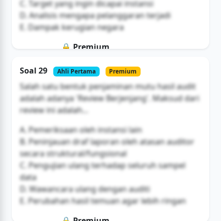
C. Target yang ingin dicapai instansi
D. Analisis mengapa pelanggaran terjadi
E. Dampak kerugian negara
🔒 Premium
Soal ini hanya untuk pengguna Bromax
Soal 29
Ahli Pertama
Premium
Buka Akses
Salah satu bentuk penjaminan mutu hasil audit
adalah adanya 'Review Berjenjang'. Maksud dari
review ini adalah...
A. Pemeriksaan oleh instansi lain
B. Peninjauan draf laporan oleh atasan auditor
secara struktural/fungsional
C. Pengujian ulang terhadap seluruh sampel
data
D. Wawancara ulang dengan auditi
E. Perubahan hasil temuan agar lebih ringan
🔒 Premium