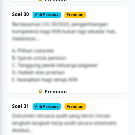
Soal ini hanya untuk pengguna Bromax
Soal 30
Ahli Pertama
Premium
Buka Akses
Berdasarkan UU 20/2023, pengembangan
kompetensi bagi ASN bukan lagi sekadar hak,
melainkan...
A. Pilihan sukarela
B. Syarat untuk pensiun
C. Tanggung jawab keluarga pegawai
D. Hadiah atas prestasi
E. Kewajiban bagi setiap ASN
🔒 Premium
Soal ini hanya untuk pengguna Bromax
Soal 31
Ahli Pertama
Premium
Buka Akses
Dokumen rencana audit yang berisi rincian
langkah-langkah kerja audit secara sistematis
disebut...