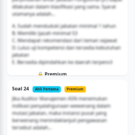
dilakukan dalam klasifikasi yang sama. Syarat
utamanya adalah...
A. Sudah menduduki jabatan minimal 1 tahun
B. Memiliki ijazah minimal S3
C. Mendapat rekomendasi dari teman sejawat
D. Lulus uji kompetensi dan tersedia kebutuhan
jabatan
E. Bersedia dipindahkan ke daerah terpencil
🔒 Premium
Soal ini hanya untuk pengguna Bromax
Soal 24
Ahli Pertama
Premium
Buka Akses
Jika Auditor Manajemen ASN menemukan
indikasi penyalahgunaan wewenang dalam
mutasi jabatan, maka instansi pusat yang
berwenang menindaklanjuti pengawasan
tersebut adalah...