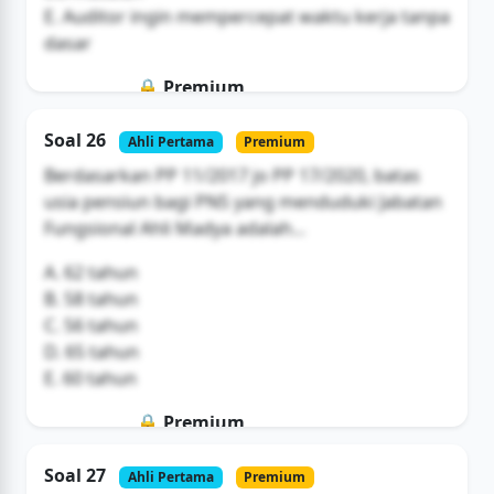
E. Auditor ingin mempercepat waktu kerja tanpa
dasar
🔒 Premium
Soal ini hanya untuk pengguna Bromax
Soal 26
Ahli Pertama
Premium
Buka Akses
Berdasarkan PP 11/2017 jo PP 17/2020, batas
usia pensiun bagi PNS yang menduduki Jabatan
Fungsional Ahli Madya adalah...
A. 62 tahun
B. 58 tahun
C. 56 tahun
D. 65 tahun
E. 60 tahun
🔒 Premium
Soal ini hanya untuk pengguna Bromax
Soal 27
Ahli Pertama
Premium
Buka Akses