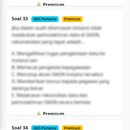
🔒 Premium
Soal ini hanya untuk pengguna Bromax
Soal 33
Ahli Pertama
Premium
Buka Akses
Jika dalam audit ditemukan instansi tidak
melakukan pemutakhiran data di SIASN,
rekomendasi yang tepat adalah...
A. Mengalihkan tugas pengelolaan data ke
instansi lain
B. Memecat pengelola kepegawaian
C. Menutup akses SIASN instansi tersebut
D. Memberikan bonus kepada pegawai yang
datanya benar
E. Melakukan rekonsiliasi data dan
pemutakhiran SIASN secara berkala
🔒 Premium
Soal ini hanya untuk pengguna Bromax
Soal 34
Ahli Pertama
Premium