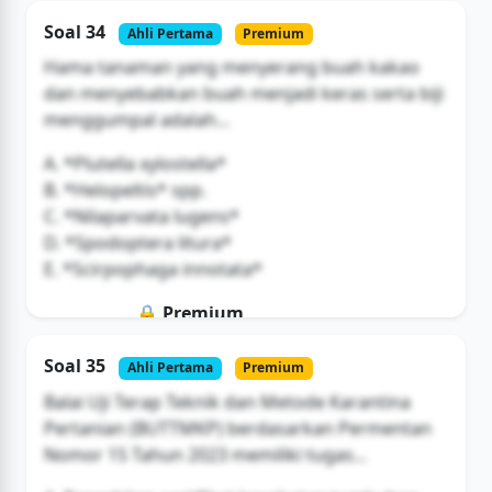
Soal ini hanya untuk pengguna Bromax
Soal 34
Ahli Pertama
Premium
Buka Akses
Hama tanaman yang menyerang buah kakao
dan menyebabkan buah menjadi keras serta biji
menggumpal adalah...
A. *Plutella xylostella*
B. *Helopeltis* spp.
C. *Nilaparvata lugens*
D. *Spodoptera litura*
E. *Scirpophaga innotata*
🔒 Premium
Soal ini hanya untuk pengguna Bromax
Soal 35
Ahli Pertama
Premium
Buka Akses
Balai Uji Terap Teknik dan Metode Karantina
Pertanian (BUTTMKP) berdasarkan Permentan
Nomor 15 Tahun 2023 memiliki tugas...