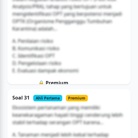
Analysis/PRA), tahap yang bertujuan untuk
mengidentifikasi OPT yang berpotensi menjadi
OPTK (Organisme Pengganggu Tumbuhan
Karantina) adalah...
A. Penilaian risiko
B. Komunikasi risiko
C. Identifikasi OPT
D. Pengelolaan risiko
E. Evaluasi dampak ekonomi
🔒 Premium
Soal ini hanya untuk pengguna Bromax
Soal 31
Ahli Pertama
Premium
Buka Akses
Ekosistem pertanaman yang memiliki
keanekaragaman hayati tinggi cenderung lebih
stabil terhadap serangan OPT karena...
A. Tanaman menjadi lebih kebal terhadap