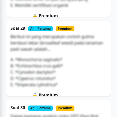
E. Memiliki sertifikasi organik
🔒 Premium
Soal ini hanya untuk pengguna Bromax
Soal 29
Ahli Pertama
Premium
Buka Akses
Berikut ini yang merupakan contoh gulma
berdaun lebar (broadleaf weed) pada tanaman
padi sawah adalah...
A. *Monochoria vaginalis*
B. *Echinochloa crus-galli*
C. *Cynodon dactylon*
D. *Cyperus rotundus*
E. *Imperata cylindrica*
🔒 Premium
Soal ini hanya untuk pengguna Bromax
Soal 30
Ahli Pertama
Premium
Buka Akses
Dalam kegiatan analisis risiko OPT (Pest Risk