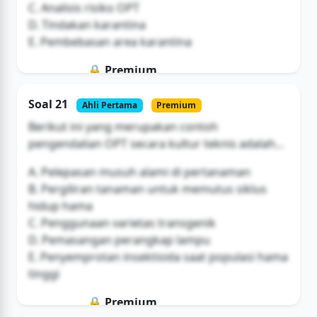
C. Analisis risiko OPT
D. Tindakan karantina
E. Pembebasan area karantina
🔒 Premium
Soal ini hanya untuk pengguna Bromax
Soal 21
Ahli Pertama
Premium
Buka Akses
Berikut ini yang merupakan contoh
pengendalian OPT secara kultur teknis adalah...
A. Pelepasan musuh alami di pertanaman
B. Pergiliran tanaman untuk memutus siklus
hidup hama
C. Penggunaan varietas transgenik
D. Pemasangan perangkap lampu
E. Penyemprotan insektisida saat populasi hama
tinggi
🔒 Premium