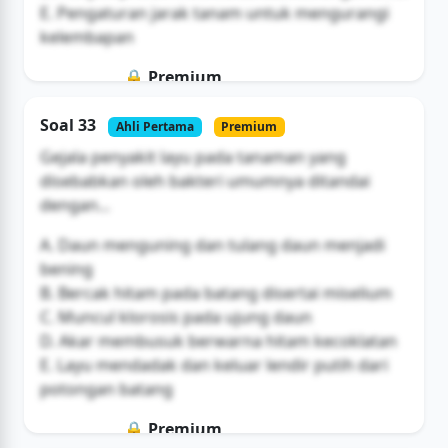
E. Pengaturan jarak tanam untuk mengurangi
kelembapan
🔒 Premium
Soal ini hanya untuk pengguna Bromax
Soal 33
Ahli Pertama
Premium
Buka Akses
Gejala penyakit layu pada tanaman yang
disebabkan oleh bakteri umumnya ditandai
dengan...
A. Daun menguning dan tulang daun menjadi
bening
B. Bercak hitam pada batang disertai miselium
C. Muncul klorosis pada ujung daun
D. Akar membusuk berwarna hitam kecoklatan
E. Layu mendadak dan keluar lendir putih dari
potongan batang
🔒 Premium