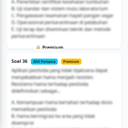
A. Penerbitan sertifikat kesehatan tumbuhan
B. Uji standar dan sistem mutu laboratorium
C. Pengawasan keamanan hayati pangan segar
D. Operasional perkarantinaan di pelabuhan
E. Uji terap dan diseminasi teknik dan metode
perkarantinaan
🔒 Premium
Soal ini hanya untuk pengguna Bromax
Soal 36
Ahli Pertama
Premium
Buka Akses
Aplikasi pestisida yang tidak bijaksana dapat
menyebabkan hama menjadi resisten.
Resistensi hama terhadap pestisida
didefinisikan sebagai...
A. Kemampuan hama bertahan terhadap dosis
mematikan pestisida
B. Hama bermigrasi ke area yang tidak
disemprot