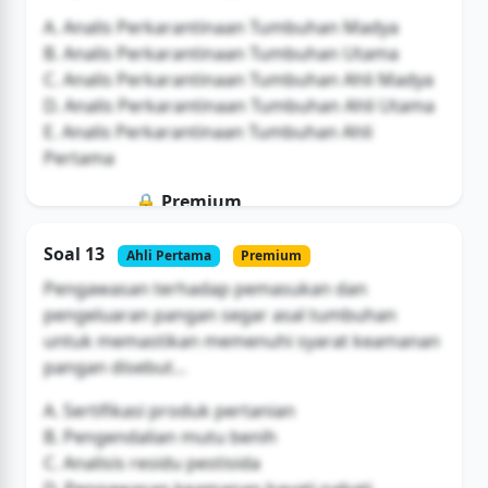
A. Analis Perkarantinaan Tumbuhan Madya
B. Analis Perkarantinaan Tumbuhan Utama
C. Analis Perkarantinaan Tumbuhan Ahli Madya
D. Analis Perkarantinaan Tumbuhan Ahli Utama
E. Analis Perkarantinaan Tumbuhan Ahli
Pertama
🔒 Premium
Soal ini hanya untuk pengguna Bromax
Soal 13
Ahli Pertama
Premium
Buka Akses
Pengawasan terhadap pemasukan dan
pengeluaran pangan segar asal tumbuhan
untuk memastikan memenuhi syarat keamanan
pangan disebut...
A. Sertifikasi produk pertanian
B. Pengendalian mutu benih
C. Analisis residu pestisida