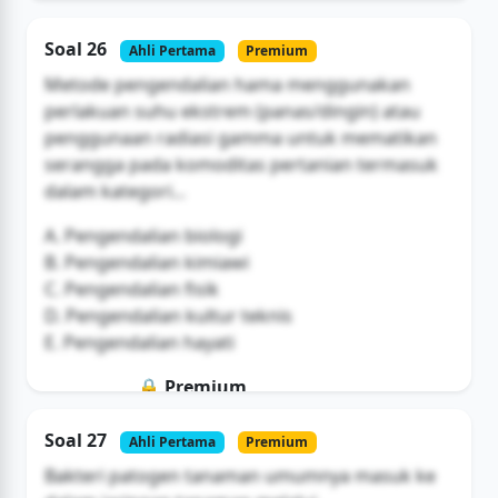
Soal ini hanya untuk pengguna Bromax
Soal 26
Ahli Pertama
Premium
Buka Akses
Metode pengendalian hama menggunakan
perlakuan suhu ekstrem (panas/dingin) atau
penggunaan radiasi gamma untuk mematikan
serangga pada komoditas pertanian termasuk
dalam kategori...
A. Pengendalian biologi
B. Pengendalian kimiawi
C. Pengendalian fisik
D. Pengendalian kultur teknis
E. Pengendalian hayati
🔒 Premium
Soal ini hanya untuk pengguna Bromax
Soal 27
Ahli Pertama
Premium
Buka Akses
Bakteri patogen tanaman umumnya masuk ke