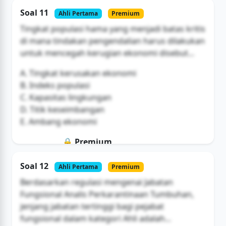
Soal 11
Ahli Pertama
Premium
Tingkat populasi hama yang menjadi batas kritis
di mana tindakan pengendalian harus dilakukan
untuk mencegah kerugian ekonomi disebut...
A. Tingkat kerusakan ekonomi
B. Indeks populasi
C. Kapasitas lingkungan
D. Titik keseimbangan
E. Ambang ekonomi
🔒 Premium
Soal ini hanya untuk pengguna Bromax
Soal 12
Ahli Pertama
Premium
Buka Akses
Berdasarkan regulasi mengenai Jabatan
Fungsional Analis Perkarantinaan Tumbuhan,
jenjang jabatan tertinggi bagi pejabat
fungsional dalam kategori Ahli adalah...