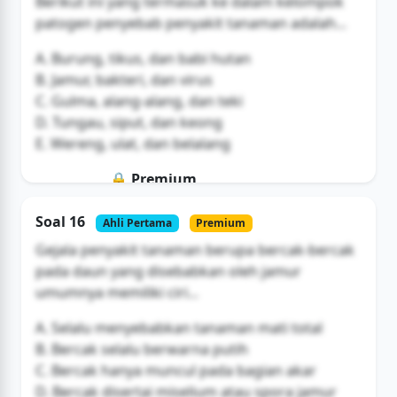
Berikut ini yang termasuk ke dalam kelompok
patogen penyebab penyakit tanaman adalah...
A. Burung, tikus, dan babi hutan
B. Jamur, bakteri, dan virus
C. Gulma, alang-alang, dan teki
D. Tungau, siput, dan keong
E. Wereng, ulat, dan belalang
🔒 Premium
Soal ini hanya untuk pengguna Bromax
Soal 16
Ahli Pertama
Premium
Buka Akses
Gejala penyakit tanaman berupa bercak-bercak
pada daun yang disebabkan oleh jamur
umumnya memiliki ciri...
A. Selalu menyebabkan tanaman mati total
B. Bercak selalu berwarna putih
C. Bercak hanya muncul pada bagian akar
D. Bercak disertai miselium atau spora jamur