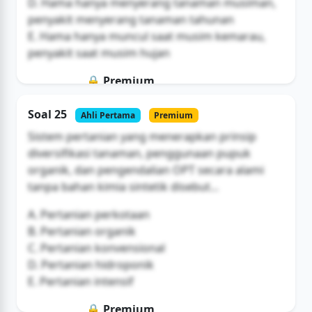
D. Hama hanya menyerang tanaman musiman,
penyakit menyerang tanaman tahunan
E. Hama hanya muncul saat musim kemarau,
penyakit saat musim hujan
🔒 Premium
Soal ini hanya untuk pengguna Bromax
Soal 25
Ahli Pertama
Premium
Buka Akses
Sistem pertanian yang menerapkan prinsip
diversifikasi tanaman, penggunaan pupuk
organik, dan pengendalian OPT secara alami
tanpa bahan kimia sintetik disebut...
A. Pertanian perkotaan
B. Pertanian organik
C. Pertanian konvensional
D. Pertanian hidroponik
E. Pertanian intensif
🔒 Premium