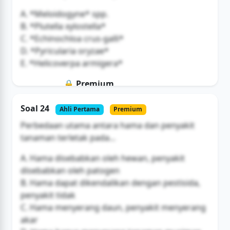
A. *Meloidogyne* spp.
B. *Plutella xylostella*
C. *Echinochloa crus-galli*
D. *Pyricularia oryzae*
E. *Helicoverpa armigera*
🔒 Premium
Soal ini hanya untuk pengguna Bromax
Soal 24
Ahli Pertama
Premium
Buka Akses
Perbedaan utama antara hama dan penyakit
tanaman terletak pada...
A. Hama disebabkan oleh hewan, penyakit
disebabkan oleh patogen
B. Hama dapat dikendalikan dengan pestisida,
penyakit tidak
C. Hama menyerang daun, penyakit menyerang
akar