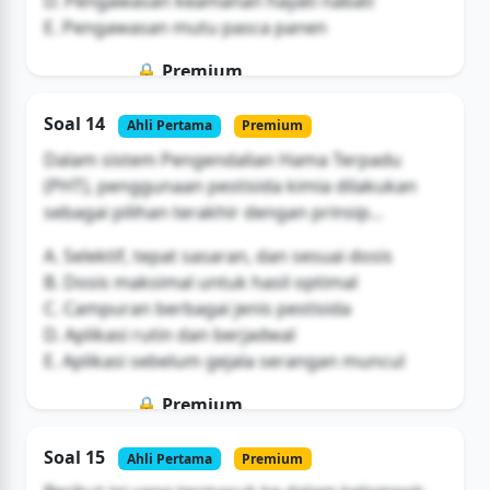
D. Pengawasan keamanan hayati nabati
E. Pengawasan mutu pasca panen
🔒 Premium
Soal ini hanya untuk pengguna Bromax
Soal 14
Ahli Pertama
Premium
Buka Akses
Dalam sistem Pengendalian Hama Terpadu
(PHT), penggunaan pestisida kimia dilakukan
sebagai pilihan terakhir dengan prinsip...
A. Selektif, tepat sasaran, dan sesuai dosis
B. Dosis maksimal untuk hasil optimal
C. Campuran berbagai jenis pestisida
D. Aplikasi rutin dan berjadwal
E. Aplikasi sebelum gejala serangan muncul
🔒 Premium
Soal ini hanya untuk pengguna Bromax
Soal 15
Ahli Pertama
Premium
Buka Akses