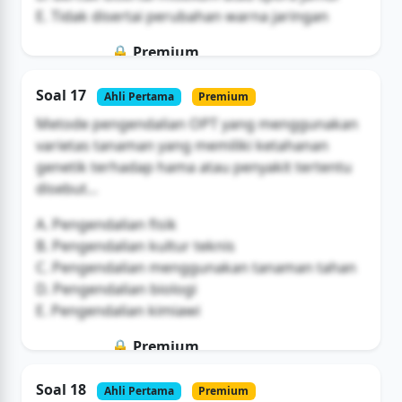
E. Tidak disertai perubahan warna jaringan
🔒 Premium
Soal ini hanya untuk pengguna Bromax
Soal 17
Ahli Pertama
Premium
Buka Akses
Metode pengendalian OPT yang menggunakan
varietas tanaman yang memiliki ketahanan
genetik terhadap hama atau penyakit tertentu
disebut...
A. Pengendalian fisik
B. Pengendalian kultur teknis
C. Pengendalian menggunakan tanaman tahan
D. Pengendalian biologi
E. Pengendalian kimiawi
🔒 Premium
Soal ini hanya untuk pengguna Bromax
Soal 18
Ahli Pertama
Premium