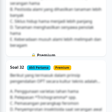
serangan hama
B. Pestisida alami yang dihasilkan tanaman lebih
banyak
C. Siklus hidup hama menjadi lebih panjang
D. Tanaman menghasilkan senyawa penolak
hama
E. Keberadaan musuh alami lebih melimpah dan
beragam
🔒 Premium
Soal ini hanya untuk pengguna Bromax
Soal 32
Ahli Pertama
Premium
Buka Akses
Berikut yang termasuk dalam prinsip
pengendalian OPT secara kultur teknis adalah...
A. Penggunaan varietas tahan hama
B. Pelepasan *Trichogramma* spp.
C. Pemasangan perangkap feromon
D. Penyemprotan insektisida saat serangan awal