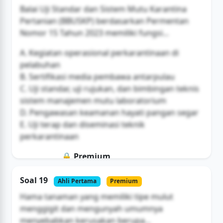
Buka Akses
Balai Uji Standar dan Sistem Mutu Karantina
Pertanian (BBUSKP) berdasarkan Permentan
Nomor 15 Tahun 2023 memiliki fungsi...
A. Kegiatan operasional perkarantinaan di
pelabuhan
B. Sertifikasi media pembawa antarpulau
C. Uji standar, uji rujukan, dan bimbingan teknis
sistem manajemen mutu laboratorium
D. Pengawasan keamanan hayati pangan segar
E. Uji terap dan diseminasi teknik
perkarantinaan
🔒 Premium
Soal ini hanya untuk pengguna Bromax
Soal 19
Ahli Pertama
Premium
Buka Akses
Hama tanaman yang memiliki tipe mulut
menggigit dan mengunyah umumnya
menyebabkan kerusakan berupa...