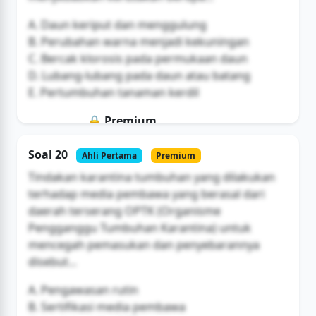
A. Daun keriput dan menggulung
B. Perubahan warna menjadi kekuningan
C. Bercak klorosis pada permukaan daun
D. Lubang-lubang pada daun atau batang
E. Pertumbuhan tanaman kerdil
🔒 Premium
Soal ini hanya untuk pengguna Bromax
Soal 20
Ahli Pertama
Premium
Buka Akses
Tindakan karantina tumbuhan yang dilakukan
terhadap media pembawa yang berasal dari
daerah terserang OPTK (Organisme
Pengganggu Tumbuhan Karantina) untuk
mencegah pemasukan dan penyebarannya
disebut...
A. Pengawasan rutin
B. Sertifikasi media pembawa