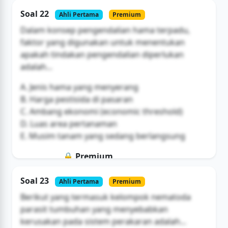
Soal ini hanya untuk pengguna Bromax
Soal 22
Ahli Pertama
Premium
Buka Akses
Dalam konsep pengendalian hama terpadu,
faktor yang digunakan untuk menentukan
apakah tindakan pengendalian diperlukan
adalah...
A. Jenis hama yang menyerang
B. Harga pestisida di pasaran
C. Ambang ekonomi (economic threshold)
D. Luas area pertanaman
E. Musim tanam yang sedang berlangsung
🔒 Premium
Soal ini hanya untuk pengguna Bromax
Soal 23
Ahli Pertama
Premium
Buka Akses
Berikut yang termasuk kelompok nematoda
parasit tumbuhan yang menyebabkan
kerusakan pada sistem perakaran adalah...