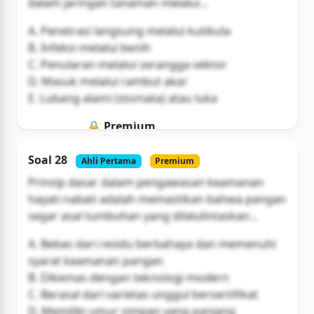
dalam jaringan tanaman melalui...
A. Penetrasi langsung melalui kutikula
B. Infeksi melalui benih
C. Penularan melalui serangga vektor
D. Masuk melalui rambut akar
E. Lubang alami (stomata) atau luka
🔒 Premium
Soal ini hanya untuk pengguna Bromax
Soal 28
Ahli Pertama
Premium
Buka Akses
Prinsip dasar dalam pengawasan keamanan
hayati nabati adalah memastikan bahwa pangan
segar asal tumbuhan yang dilalulintaskan...
A. Bebas dari residu berbahaya dan memenuhi
syarat keamanan pangan
B. Dikemas dengan teknologi modern
C. Berasal dari varietas unggul bersertifikat
D. Memiliki umur simpan yang panjang