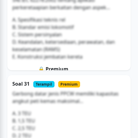
perkeretaapian berkaitan dengan aspek...
A. Spesifikasi teknis rel
B. Standar emisi lokomotif
C. Sistem persinyalan
D. Keandalan, ketersediaan, perawatan, dan
keselamatan (RAMS)
E. Konstruksi jembatan kereta
🔒 Premium
Soal ini hanya untuk pengguna Bromax
Soal 31
Terampil
Premium
Buka Akses
Gerbong datar jenis PPCW memiliki kapasitas
angkut peti kemas maksimal...
A. 3 TEU
B. 1,5 TEU
C. 2,5 TEU
D. 2 TEU