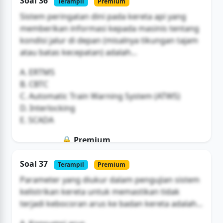
Soal 36
Terampil
Premium
Buka Akses
Sistem peringatan dini pada kereta api yang
memberikan informasi kepada masinis tentang
kondisi jalur di depan (misalnya tikungan tajam
atau batas kecepatan) adalah...
A. ERTMS
B. CBTC
C. Automatic Train Warning System (ATWS)
D. Interlocking
E. SCADA
🔒 Premium
Soal ini hanya untuk pengguna Bromax
Soal 37
Terampil
Premium
Buka Akses
Parameter yang diukur dalam pengujian sistem
kelistrikan kereta untuk memastikan tidak
terjadi kebocoran arus ke badan kereta adalah...