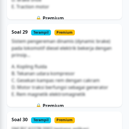
E. Traction motor
🔒 Premium
Soal ini hanya untuk pengguna Bromax
Soal 29
Terampil
Premium
Buka Akses
Sistem pengereman dinamis (dynamic brake)
pada lokomotif diesel elektrik bekerja dengan
prinsip...
A. Kopling fluida
B. Tekanan udara kompresor
C. Gesekan kampas rem dengan cakram
D. Motor traksi berfungsi sebagai generator
E. Rem magnetik elektromagnetik
🔒 Premium
Soal ini hanya untuk pengguna Bromax
Soal 30
Terampil
Premium
Buka Akses
SNI IEC 62278:2002 tentang aplikasi