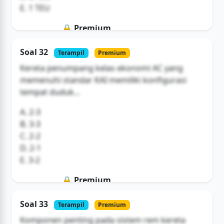
E. 1 TEU
🔒 Premium
Soal ini hanya untuk pengguna Bromax
Soal 32
Terampil
Premium
Buka Akses
Kereta penumpang kelas ekonomi AC yang
memenuhi standar KAI memiliki konfigurasi
tempat duduk...
A. 2-3
B. 3-3
C. 2-2
D. 2-1
E. 3-2
🔒 Premium
Soal ini hanya untuk pengguna Bromax
Soal 33
Terampil
Premium
Buka Akses
Komponen penting pada sistem rem kereta