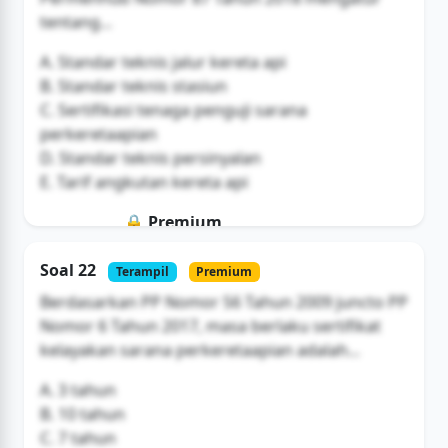
tentang...
A. Standar teknis jalur kereta api
B. Standar teknis stasiun
C. Sertifikasi tenaga penguji sarana
perkeretaapian
D. Standar teknis persinyalan
E. Tarif angkutan kereta api
🔒 Premium
Soal ini hanya untuk pengguna Bromax
Soal 22
Terampil
Premium
Buka Akses
Berdasarkan PP Nomor 56 Tahun 2009 juncto PP
Nomor 6 Tahun 2017, masa berlaku sertifikat
kelayakan sarana perkeretaapian adalah...
A. 3 tahun
B. 10 tahun
C. 7 tahun