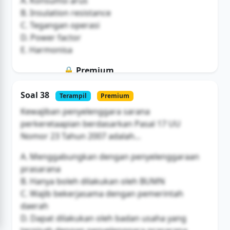
A. Konsumsi arus
B. Insulation resistance
C. Tegangan operasi
D. Power factor
E. Harmonisa
🔒 Premium
Soal ini hanya untuk pengguna Bromax
Soal 38
Terampil
Premium
Buka Akses
Kewajiban penyelenggara sarana
perkeretaapian berdasarkan Pasal 17 UU
Nomor 23 Tahun 2007 adalah...
A. Menggabungkan dengan penyelenggaraan
prasarana
B. Hanya boleh dilakukan oleh BUMN
C. Wajib bekerjasama dengan pemerintah
daerah
D. Dapat dilakukan oleh badan usaha yang