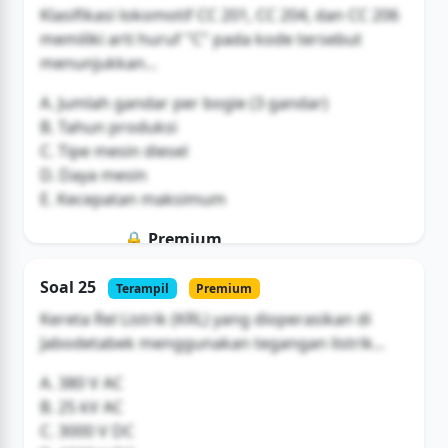
Klasifikasi lokomotif CC 201, CC 204, dan CC 206
memiliki arti huruf "C" pada kode tersebut
menunjukkan...
A. Jumlah gandar per bogie (3 gandar)
B. Tahun produksi
C. Tipe mesin diesel
D. Daya mesin
E. Kecepatan maksimum
🔒 Premium
Soal ini hanya untuk pengguna Bromax
Soal 25
Terampil
Premium
Buka Akses
Kereta Rel Listrik (KRL) yang dioperasikan di
Jabodetabek menggunakan tegangan listrik...
A. 380 V AC
B. 25 kV AC
C. 3000 V DC