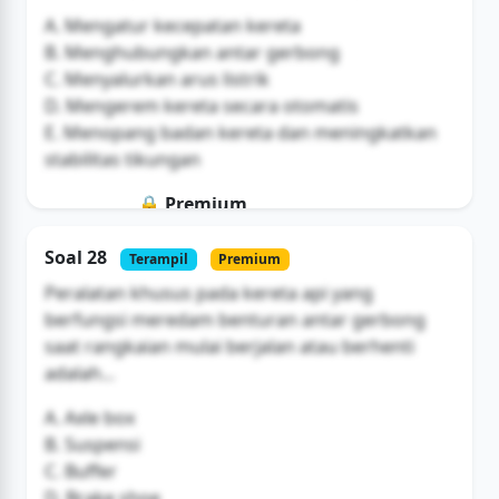
A. Mengatur kecepatan kereta
B. Menghubungkan antar gerbong
C. Menyalurkan arus listrik
D. Mengerem kereta secara otomatis
E. Menopang badan kereta dan meningkatkan
stabilitas tikungan
🔒 Premium
Soal ini hanya untuk pengguna Bromax
Soal 28
Terampil
Premium
Buka Akses
Peralatan khusus pada kereta api yang
berfungsi meredam benturan antar gerbong
saat rangkaian mulai berjalan atau berhenti
adalah...
A. Axle box
B. Suspensi
C. Buffer
D. Brake shoe