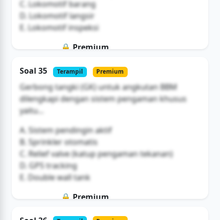
C. Lokomotif barang
D. Lokomotif langsir
E. Lokomotif inspeksi
🔒 Premium
Soal ini hanya untuk pengguna Bromax
Soal 35
Terampil
Premium
Buka Akses
Gerbong tangki (GK) untuk angkutan BBM
dilengkapi dengan sistem pengaman khusus
yaitu...
A. Sistem pendingin aktif
B. Sprinkler otomatis
C. Relief valve (katup pengaman tekanan)
D. GPS tracking
E. Double wall tank
🔒 Premium
Soal ini hanya untuk pengguna Bromax