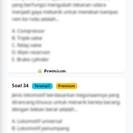
yang berfungsi mengubah tekanan udara
menjadi gaya mekanik untuk menekan kampas
rem ke roda adalah...
A. Compressor
B. Triple valve
C. Relay valve
D. Main reservoir
E. Brake cylinder
🔒 Premium
Soal ini hanya untuk pengguna Bromax
Soal 34
Terampil
Premium
Buka Akses
Jenis lokomotif berdasarkan kegunaannya yang
dirancang khusus untuk menarik kereta barang
dengan beban berat adalah...
A. Lokomotif universal
B. Lokomotif penumpang