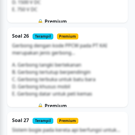
D. 1500 V DC
E. 750 V DC
🔒 Premium
Soal ini hanya untuk pengguna Bromax
Soal 26
Terampil
Premium
Buka Akses
Gerbong dengan kode PPCW pada PT KAI
merupakan jenis gerbong...
A. Gerbong tangki bertekanan
B. Gerbong tertutup berpendingin
C. Gerbong terbuka untuk batu bara
D. Gerbong khusus mobil
E. Gerbong datar untuk peti kemas
🔒 Premium
Soal ini hanya untuk pengguna Bromax
Soal 27
Terampil
Premium
Buka Akses
Sistem bogie pada kereta api berfungsi untuk...