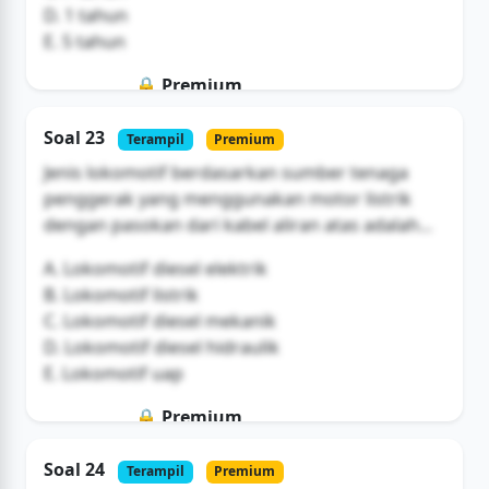
D. 1 tahun
E. 5 tahun
🔒 Premium
Soal ini hanya untuk pengguna Bromax
Soal 23
Terampil
Premium
Buka Akses
Jenis lokomotif berdasarkan sumber tenaga
penggerak yang menggunakan motor listrik
dengan pasokan dari kabel aliran atas adalah...
A. Lokomotif diesel elektrik
B. Lokomotif listrik
C. Lokomotif diesel mekanik
D. Lokomotif diesel hidraulik
E. Lokomotif uap
🔒 Premium
Soal ini hanya untuk pengguna Bromax
Soal 24
Terampil
Premium
Buka Akses