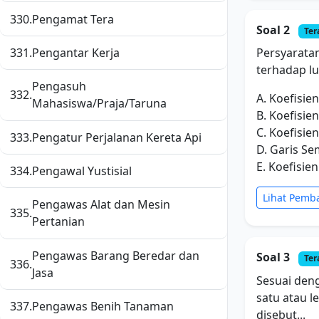
330.
Pengamat Tera
Soal 2
Ter
331.
Pengantar Kerja
Persyarata
terhadap lu
Pengasuh
332.
A. Koefisie
Mahasiswa/Praja/Taruna
B. Koefisie
C. Koefisie
333.
Pengatur Perjalanan Kereta Api
D. Garis S
E. Koefisie
334.
Pengawal Yustisial
Lihat Pemb
Pengawas Alat dan Mesin
335.
Pertanian
Pengawas Barang Beredar dan
Soal 3
Ter
336.
Jasa
Sesuai den
satu atau l
337.
Pengawas Benih Tanaman
disebut...