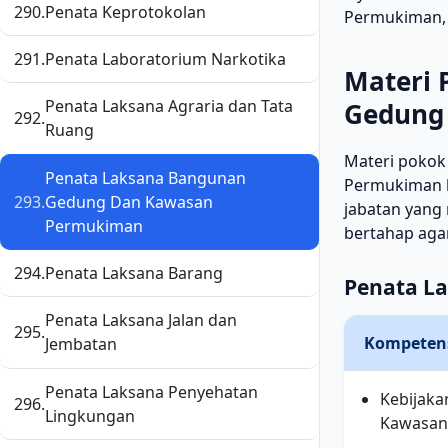
290.
Penata Keprotokolan
Permukiman, a
291.
Penata Laboratorium Narkotika
Materi 
Penata Laksana Agraria dan Tata
Gedung
292.
Ruang
Materi pokok
Penata Laksana Bangunan
Permukiman b
293.
Gedung Dan Kawasan
jabatan yang 
Permukiman
bertahap aga
294.
Penata Laksana Barang
Penata L
Penata Laksana Jalan dan
295.
Kompeten
Jembatan
Penata Laksana Penyehatan
Kebijaka
296.
Lingkungan
Kawasan