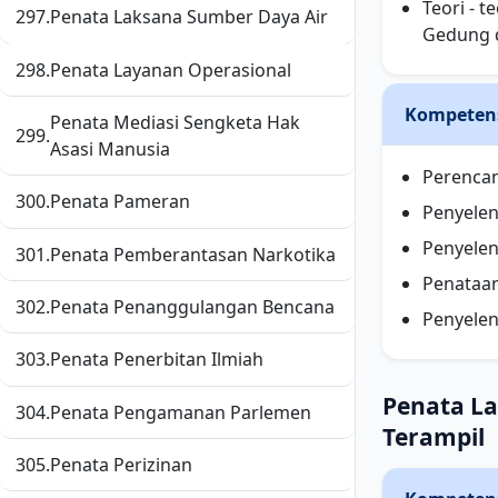
Teori - 
297.
Penata Laksana Sumber Daya Air
Gedung 
298.
Penata Layanan Operasional
Kompeten
Penata Mediasi Sengketa Hak
299.
Asasi Manusia
Perenca
300.
Penata Pameran
Penyele
Penyele
301.
Penata Pemberantasan Narkotika
Penataa
302.
Penata Penanggulangan Bencana
Penyele
303.
Penata Penerbitan Ilmiah
Penata L
304.
Penata Pengamanan Parlemen
Terampil
305.
Penata Perizinan