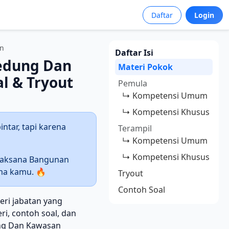
Daftar
Login
an
Daftar Isi
edung Dan
Materi Pokok
l & Tryout
Pemula
↳ Kompetensi Umum
↳ Kompetensi Khusus
ntar, tapi karena
Terampil
↳ Kompetensi Umum
↳ Kompetensi Khusus
Laksana Bangunan
ma kamu. 🔥
Tryout
Contoh Soal
ri jabatan yang
i, contoh soal, dan
ung Dan Kawasan