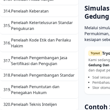
Simulas
314.
Penelaah Keberatan
Gedung
Penelaah Ketertelusuran Standar
315.
Melalui simu
Pengukuran
Permukiman, 
kesiapan seb
Penelaah Kode Etik dan Perilaku
316.
Hakim
Try
Tryout
Penelaah Pengembangan Jasa
Kami sedang
317.
Sertifikasi dan Pengujian
Gedung Dan
dan dapat p
318.
Penelaah Pengembangan Standar
Soal sesua
Pembahasa
Penelaah Penuntutan dan
Skor otom
319.
Penegakan Hukum
320.
Penelaah Teknis Intelijen
Contoh 