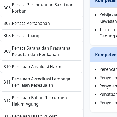
Kompeten
Penata Perlindungan Saksi dan
306.
Korban
Kebijaka
Kawasan
307.
Penata Pertanahan
Teori - 
308.
Penata Ruang
Gedung 
Penata Sarana dan Prasarana
309.
Kelautan dan Perikanan
Kompeten
310.
Penelaah Advokasi Hakim
Perenca
Penyele
Penelaah Akreditasi Lembaga
311.
Penilaian Kesesuaian
Penyele
Penataa
Penelaah Bahan Rekrutmen
312.
Penyele
Hakim Agung
313.
Penelaah Hisab Rukyat