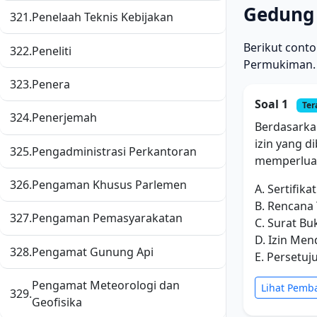
Gedung
321.
Penelaah Teknis Kebijakan
Berikut cont
322.
Peneliti
Permukiman.
323.
Penera
Soal 1
Ter
324.
Penerjemah
Berdasarka
izin yang 
325.
Pengadministrasi Perkantoran
memperluas
326.
Pengaman Khusus Parlemen
A. Sertifika
B. Rencana
327.
Pengaman Pemasyarakatan
C. Surat B
D. Izin Men
328.
Pengamat Gunung Api
E. Persetu
Pengamat Meteorologi dan
Lihat Pemb
329.
Geofisika