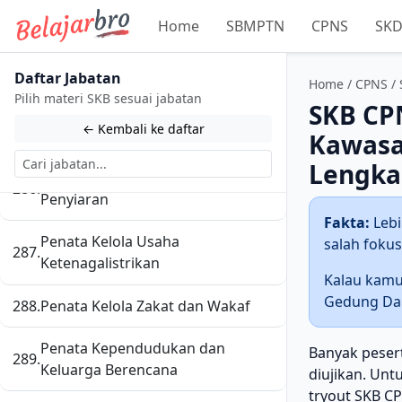
Home
SBMPTN
CPNS
SK
283.
Penata Kelola Perumahan
284.
Penata Kelola Perusahaan Negara
Daftar Jabatan
Home
/
CPNS
/
Pilih materi SKB sesuai jabatan
SKB CP
Penata Kelola Sistem dan
285.
← Kembali ke daftar
Teknologi Informasi
Kawasa
Lengka
Penata Kelola Sistem Jaringan
286.
Penyiaran
Fakta:
Lebi
Penata Kelola Usaha
salah fokus 
287.
Ketenagalistrikan
Kalau kamu
Gedung Dan
288.
Penata Kelola Zakat dan Wakaf
Penata Kependudukan dan
Banyak peser
289.
Keluarga Berencana
diujikan. Unt
tryout SKB C