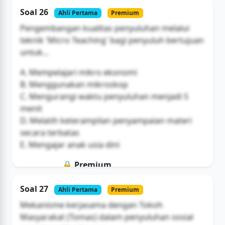
Soal ini hanya untuk pengguna Bromax
Soal 26
Ahli Pertama
Premium
Buka Akses
Pengembangan kualitas penyuluhan melalui
teknik 'Micro Teaching' bagi penyuluh bertujuan
untuk...
A. Mempelajari mikro ekonomi
B. Menggunakan mikroskop
C. Mengurangi waktu penyuluhan menjadi 5
menit
D. Melatih keterampilan penyampaian materi
secara terbatas
E. Mengajar anak usia dini
🔒 Premium
Soal ini hanya untuk pengguna Bromax
Soal 27
Ahli Pertama
Premium
Buka Akses
Mekanisme kerjasama dengan Tokoh
Masyarakat (Tomas) dalam penyuluhan sosial