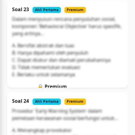
Soal ini hanya untuk pengguna Bromax
Soal 23
Ahli Pertama
Premium
Buka Akses
Dalam menyusun rencana penyuluhan sosial,
komponen 'Behavioral Objective' harus spesifik,
yang artinya...
A. Bersifat abstrak dan luas
B. Hanya dipahami oleh penyuluh
C. Dapat diukur dan diamati perubahannya
D. Tidak memerlukan evaluasi
E. Berlaku untuk selamanya
🔒 Premium
Soal ini hanya untuk pengguna Bromax
Soal 24
Ahli Pertama
Premium
Buka Akses
Prosedur 'Early Warning System' dalam
pemetaan kerawanan sosial berfungsi untuk...
A. Menangkap provokator