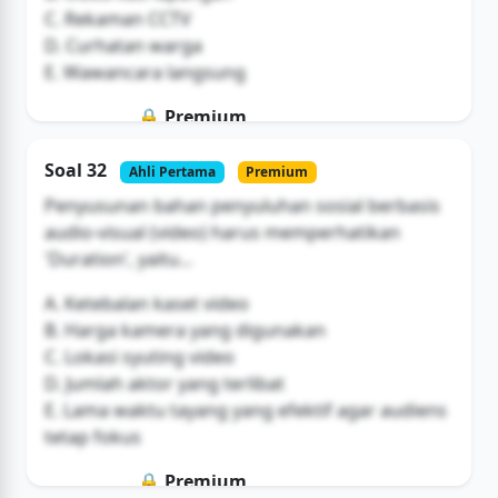
C. Rekaman CCTV
D. Curhatan warga
E. Wawancara langsung
🔒 Premium
Soal ini hanya untuk pengguna Bromax
Soal 32
Ahli Pertama
Premium
Buka Akses
Penyusunan bahan penyuluhan sosial berbasis
audio-visual (video) harus memperhatikan
'Duration', yaitu...
A. Ketebalan kaset video
B. Harga kamera yang digunakan
C. Lokasi syuting video
D. Jumlah aktor yang terlibat
E. Lama waktu tayang yang efektif agar audiens
tetap fokus
🔒 Premium