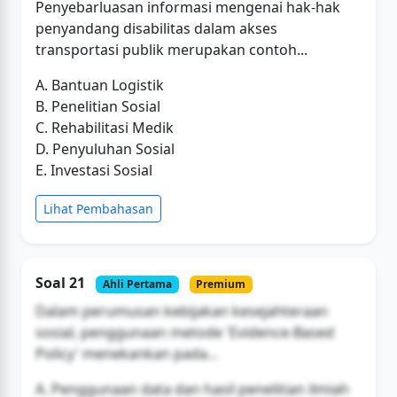
Penyebarluasan informasi mengenai hak-hak
penyandang disabilitas dalam akses
transportasi publik merupakan contoh...
A. Bantuan Logistik
B. Penelitian Sosial
C. Rehabilitasi Medik
D. Penyuluhan Sosial
E. Investasi Sosial
Lihat Pembahasan
Soal 21
Ahli Pertama
Premium
Dalam perumusan kebijakan kesejahteraan
sosial, penggunaan metode 'Evidence-Based
Policy' menekankan pada...
A. Penggunaan data dan hasil penelitian ilmiah