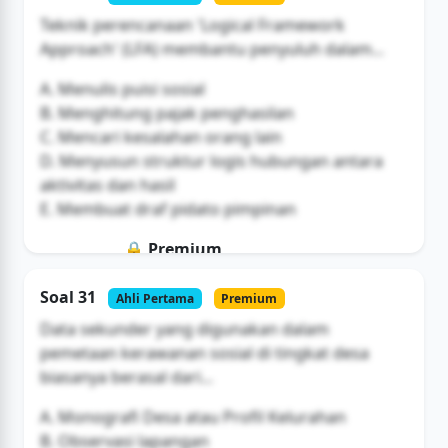
Buka Akses
Teknik perencanaan 'Logical Framework
Approach' (LFA) membantu penyuluh dalam...
A. Menulis puisi sosial
B. Menghitung pajak penghasilan
C. Mencari kesalahan orang lain
D. Menyusun struktur logis hubungan antara
aktivitas dan hasil
E. Membuat draf pidato pimpinan
🔒 Premium
Soal ini hanya untuk pengguna Bromax
Soal 31
Ahli Pertama
Premium
Buka Akses
Data sekunder yang digunakan dalam
pemetaan kerawanan sosial di tingkat desa
biasanya berasal dari...
A. Monografi Desa atau Profil Kelurahan
B. Observasi lapangan