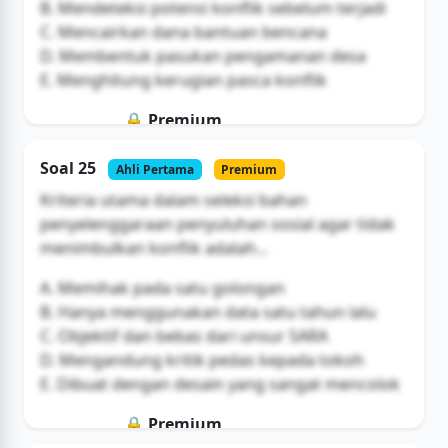
B. Mendeteksi potensi konflik sebelum terjadi
C. Mencairkan dana bantuan bencana
D. Membentuk pasukan pengamanan desa
E. Menghitung kerugian pasca konflik
🔒 Premium
Soal ini hanya untuk pengguna Bromax
Soal 25
Ahli Pertama
Premium
Buka Akses
Kriteria utama dalam seleksi bahan
penyelenggaraan penyuluhan sosial agar tidak
menimbulkan konflik adalah...
A. Memihak pada satu golongan
B. Hanya menggunakan data satu tahun lalu
C. Objektif dan bebas dari unsur SARA
D. Mengandung kritik pedas kepada tokoh
E. Dibuat dengan desain yang sangat mencolok
🔒 Premium