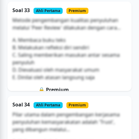
Soal ini hanya untuk pengguna Bromax
Soal 33
Ahli Pertama
Premium
Buka Akses
Metode pengembangan kualitas penyuluhan
melalui 'Peer Review' dilakukan dengan cara...
A. Membaca buku teks
B. Melakukan refleksi diri sendiri
C. Saling memberikan masukan antar sesama
penyuluh
D. Dievaluasi oleh masyarakat umum
E. Dinilai oleh atasan langsung saja
🔒 Premium
Soal ini hanya untuk pengguna Bromax
Soal 34
Ahli Pertama
Premium
Buka Akses
Pilar utama dalam pengembangan kerjasama
penyuluhan kemasyarakatan adalah 'Trust',
yang dibangun melalui...