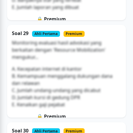
D. Banyaknya staf yang terlibat
E. Jumlah laporan yang dibuat
🔒 Premium
Soal ini hanya untuk pengguna Bromax
Soal 29
Ahli Pertama
Premium
Buka Akses
Monitoring evaluasi hasil advokasi yang
berkaitan dengan 'Resource Mobilization'
mengukur...
A. Kecepatan internet di kantor
B. Kemampuan menggalang dukungan dana
dan relawan
C. Jumlah undang-undang yang dicabut
D. Jumlah kursi di gedung DPR
E. Kenaikan gaji pejabat
🔒 Premium
Soal ini hanya untuk pengguna Bromax
Soal 30
Ahli Pertama
Premium