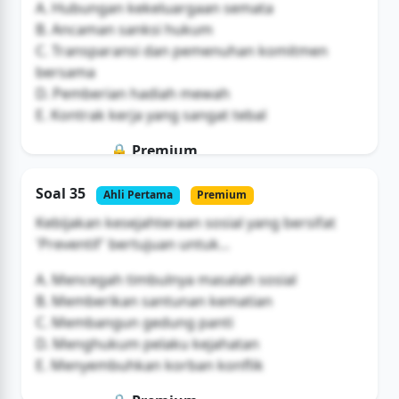
A. Hubungan kekeluargaan semata
B. Ancaman sanksi hukum
C. Transparansi dan pemenuhan komitmen
bersama
D. Pemberian hadiah mewah
E. Kontrak kerja yang sangat tebal
🔒 Premium
Soal ini hanya untuk pengguna Bromax
Soal 35
Ahli Pertama
Premium
Buka Akses
Kebijakan kesejahteraan sosial yang bersifat
'Preventif' bertujuan untuk...
A. Mencegah timbulnya masalah sosial
B. Memberikan santunan kematian
C. Membangun gedung panti
D. Menghukum pelaku kejahatan
E. Menyembuhkan korban konflik