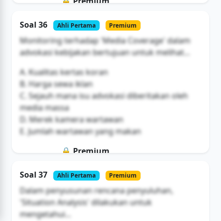
🔒 Premium
Soal ini hanya untuk pengguna Bromax
Soal 36
Ahli Pertama
Premium
Buka Akses
Monitoring terhadap 'Media Coverage' dalam
advokasi kebijakan bertujuan untuk melihat...
A. Kualitas kertas koran
B. Harga sewa iklan
C. Sejauh mana isu advokasi diberitakan oleh
media massa
D. Merek kamera wartawan
E. Jumlah wartawan yang makan
🔒 Premium
Soal ini hanya untuk pengguna Bromax
Soal 37
Ahli Pertama
Premium
Buka Akses
Dalam penyusunan rencana penyuluhan,
'Situation Analysis' dilakukan untuk
mengetahui...