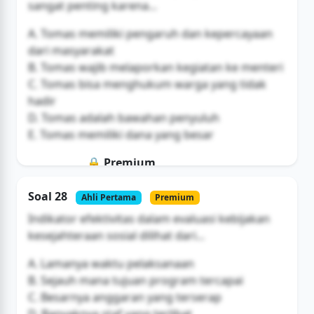
sangat penting karena...
A. Tomas memiliki pengaruh dan kepercayaan
dari masyarakat
B. Tomas wajib melaporkan kegiatan ke menteri
C. Tomas bisa menghukum warga yang tidak
hadir
D. Tomas adalah bawahan penyuluh
E. Tomas memiliki dana yang besar
🔒 Premium
Soal ini hanya untuk pengguna Bromax
Soal 28
Ahli Pertama
Premium
Buka Akses
Indikator efektivitas dalam evaluasi kebijakan
kesejahteraan sosial dilihat dari...
A. Lamanya waktu pelaksanaan
B. Sejauh mana tujuan program tercapai
C. Besarnya anggaran yang terserap