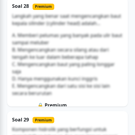
Soal ini hanya untuk pengguna Bromax
Soal 28
Premium
Buka Akses
Langkah yang benar saat mengencangkan baut
kepala silinder (cylinder head) adalah...
A. Memberi pelumas yang banyak pada ulir baut
sampai meluber
B. Mengencangkan secara silang atau dari
tengah ke luar dalam beberapa tahap
C. Mengencangkan baut yang paling longgar
saja
D. Hanya menggunakan kunci inggris
E. Mengencangkan dari satu sisi ke sisi lain
secara berurutan
🔒 Premium
Soal ini hanya untuk pengguna Bromax
Soal 29
Premium
Buka Akses
Komponen hidrolik yang berfungsi untuk