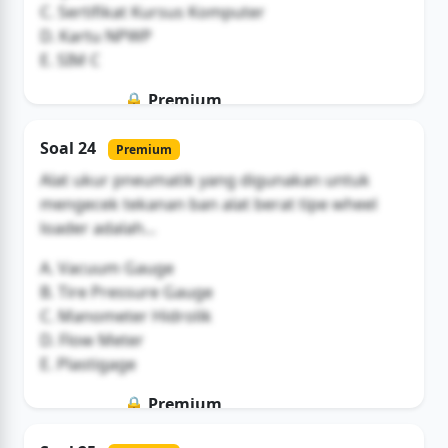
C. Sertifikat Kursus Komputer
D. Kartu NPWP
E. SIM C
🔒 Premium
Soal ini hanya untuk pengguna Bromax
Soal 24
Premium
Buka Akses
Alat ukur pneumatik yang digunakan untuk
mengecek tekanan ban alat berat tipe wheel
loader adalah...
A. Vacuum Gauge
B. Tire Pressure Gauge
C. Manometer Hidrolik
D. Flow Meter
E. Plastigage
🔒 Premium
Soal ini hanya untuk pengguna Bromax