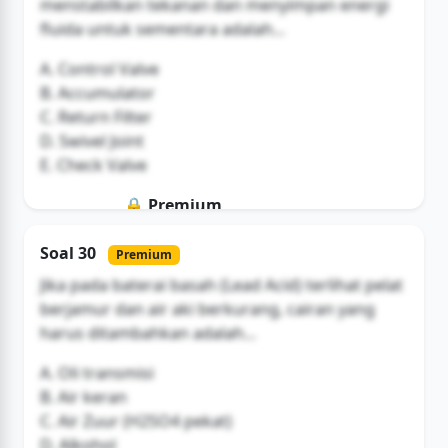
menstabilkan tekanan dan menyimpan energi
fluida untuk sementara adalah...
A. Control Valve
B. Accumulator
C. Return Filter
D. Swivel Joint
E. Check Valve
🔒 Premium
Soal ini hanya untuk pengguna Bromax
Soal 30
Premium
Buka Akses
Jika pada baterai basah (Lead Acid) terlihat pelat
berjamur dan air aki berkurang, cairan yang
harus ditambahkan adalah...
A. Oli transmisi
B. Air keran
C. Air Zuur (H2SO4 pekat)
D. Alkohol