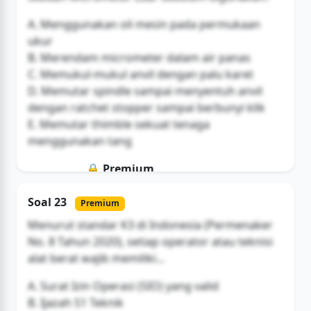
A. Menggunakan oli mesin pada permukaan
ukur
B. Merendam micrometer dalam air panas
C. Memukul-mukul anvil dengan palu karet
D. Memutar spindle sampai menyentuh anvil
dengan ratchet stopper sampai berbunyi klik
E. Memutar thimble sekuat tenaga
menggunakan tang
🔒 Premium
Soal ini hanya untuk pengguna Bromax
Soal 23
Premium
Buka Akses
Menurut standar K3 di Indonesia (Permenaker
No. 8 Tahun 2020), setiap operator atau teknisi
alat berat wajib memiliki...
A. Surat Izin Operasi (SIO) yang valid
B. Ijazah S1 Teknik