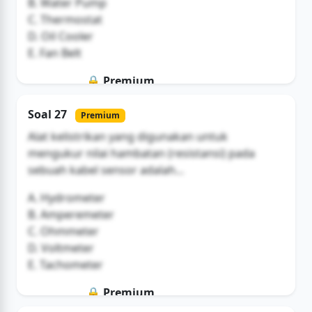
B. Water Pump
C. Thermostat
D. Oil Cooler
E. Fan Belt
🔒 Premium
Soal ini hanya untuk pengguna Bromax
Soal 27
Premium
Buka Akses
Alat kelistrikan yang digunakan untuk
mengukur nilai hambatan (resistansi) pada
sebuah kabel sensor adalah...
A. Hydrometer
B. Amperemeter
C. Ohmmeter
D. Voltmeter
E. Tachometer
🔒 Premium