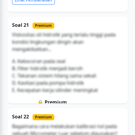
Soal 21
Premium
Viskositas oli hidrolik yang terlalu tinggi pada
kondisi lingkungan dingin akan
mengakibatkan...
A. Kebocoran pada seal
B. Filter hidrolik menjadi bersih
C. Tekanan sistem hilang sama sekali
D. Kavitasi pada pompa hidrolik
E. Kecepatan kerja silinder meningkat
🔒 Premium
Soal ini hanya untuk pengguna Bromax
Soal 22
Premium
Buka Akses
Bagaimana cara melakukan kalibrasi nol pada
sebuah Micrometer Luar sebelum digunakan?