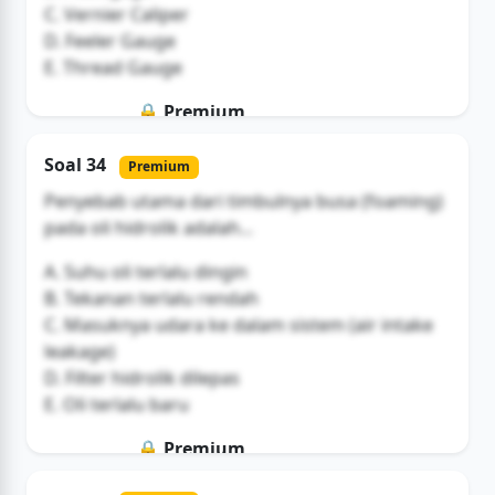
C. Vernier Caliper
D. Feeler Gauge
E. Thread Gauge
🔒 Premium
Soal ini hanya untuk pengguna Bromax
Soal 34
Premium
Buka Akses
Penyebab utama dari timbulnya busa (foaming)
pada oli hidrolik adalah...
A. Suhu oli terlalu dingin
B. Tekanan terlalu rendah
C. Masuknya udara ke dalam sistem (air intake
leakage)
D. Filter hidrolik dilepas
E. Oli terlalu baru
🔒 Premium
Soal ini hanya untuk pengguna Bromax