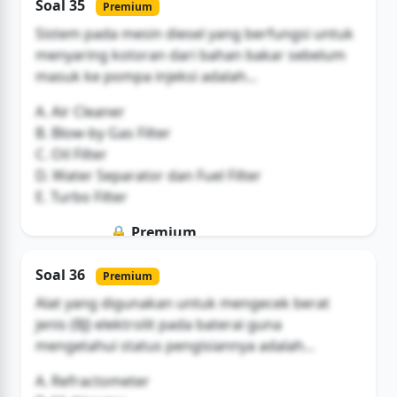
Soal 35
Premium
Buka Akses
Sistem pada mesin diesel yang berfungsi untuk
menyaring kotoran dari bahan bakar sebelum
masuk ke pompa injeksi adalah...
A. Air Cleaner
B. Blow-by Gas Filter
C. Oil Filter
D. Water Separator dan Fuel Filter
E. Turbo Filter
🔒 Premium
Soal ini hanya untuk pengguna Bromax
Soal 36
Premium
Buka Akses
Alat yang digunakan untuk mengecek berat
jenis (BJ) elektrolit pada baterai guna
mengetahui status pengisiannya adalah...
A. Refractometer