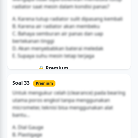
radiator saat mesin dalam kondisi panas?
A. Karena tutup radiator sulit dipasang kembali
B. Karena air radiator akan membeku
C. Bahaya semburan air panas dan uap
bertekanan tinggi
D. Akan menyebabkan baterai meledak
E. Supaya suhu mesin tetap terjaga
🔒 Premium
Soal ini hanya untuk pengguna Bromax
Soal 33
Premium
Buka Akses
Untuk mengukur celah (clearance) pada bearing
utama poros engkol tanpa menggunakan
micrometer, teknisi bisa menggunakan alat
bantu...
A. Dial Gauge
B. Plastigage