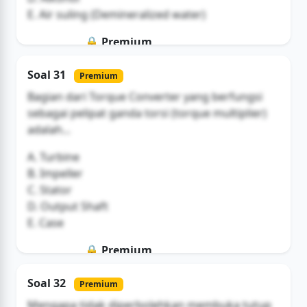
E. Air suling (Demineralized water)
🔒 Premium
Soal ini hanya untuk pengguna Bromax
Soal 31
Premium
Buka Akses
Bagian dari Torque Converter yang berfungsi
sebagai pelipat ganda torsi (torque multiplier)
adalah...
A. Turbine
B. Impeller
C. Stator
D. Output Shaft
E. Case
🔒 Premium
Soal ini hanya untuk pengguna Bromax
Soal 32
Premium
Buka Akses
Mengapa tidak diperbolehkan membuka tutup