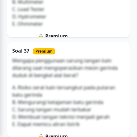
B. Multimeter
C. Load Tester
D. Hydrometer
E. Ohmmeter
🔒 Premium
Soal ini hanya untuk pengguna Bromax
Soal 37
Premium
Buka Akses
Mengapa penggunaan sarung tangan kain
dilarang saat mengoperasikan mesin gerinda
duduk di bengkel alat berat?
A. Risiko serat kain tersangkut pada putaran
batu gerinda
B. Mengurangi ketajaman batu gerinda
C. Sarung tangan mudah terbakar
D. Membuat tangan teknisi menjadi gerah
E. Dapat memicu aliran listrik
🔒 Premium