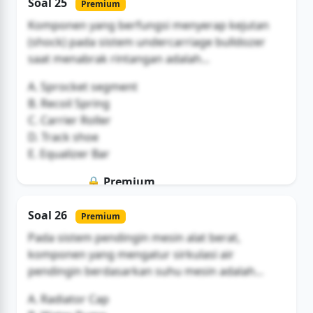
Soal 25
Premium
Buka Akses
Komponen yang berfungsi menyerap kejutan
(shock) pada sistem undercarriage bulldozer
saat menabrak rintangan adalah...
A. Sprocket segment
B. Recoil Spring
C. Carrier Roller
D. Track shoe
E. Equalizer Bar
🔒 Premium
Soal ini hanya untuk pengguna Bromax
Soal 26
Premium
Buka Akses
Pada sistem pendingin mesin alat berat,
komponen yang mengatur sirkulasi air
pendingin berdasarkan suhu mesin adalah...
A. Radiator Cap