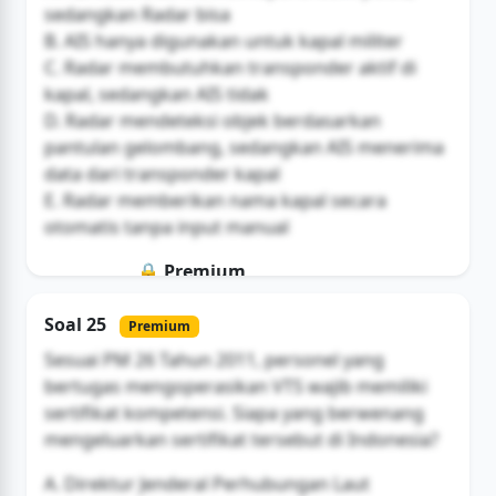
sedangkan Radar bisa
B. AIS hanya digunakan untuk kapal militer
C. Radar membutuhkan transponder aktif di
kapal, sedangkan AIS tidak
D. Radar mendeteksi objek berdasarkan
pantulan gelombang, sedangkan AIS menerima
data dari transponder kapal
E. Radar memberikan nama kapal secara
otomatis tanpa input manual
🔒 Premium
Soal ini hanya untuk pengguna Bromax
Soal 25
Premium
Buka Akses
Sesuai PM 26 Tahun 2011, personel yang
bertugas mengoperasikan VTS wajib memiliki
sertifikat kompetensi. Siapa yang berwenang
mengeluarkan sertifikat tersebut di Indonesia?
A. Direktur Jenderal Perhubungan Laut