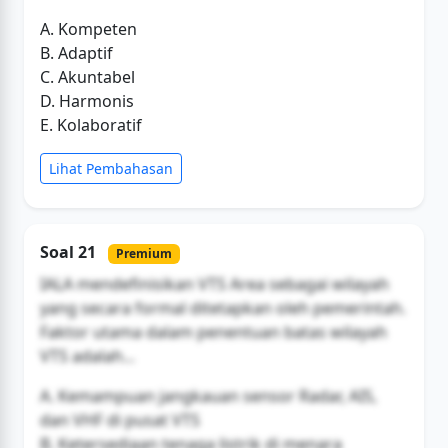
A. Kompeten
B. Adaptif
C. Akuntabel
D. Harmonis
E. Kolaboratif
Lihat Pembahasan
Soal 21
Premium
IALA mendefinisikan VTS Area sebagai wilayah
yang secara formal ditetapkan oleh pemerintah.
Faktor utama dalam penentuan batas wilayah
VTS adalah...
A. Kemampuan jangkauan sensor Radar, AIS,
dan VHF di pusat VTS
B. Ketersediaan tenaga listrik di menara