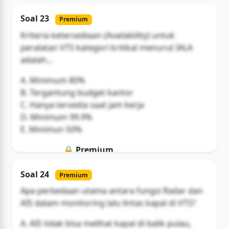
Soal ini hanya untuk pengguna Bromax
Soal 23
Premium
Buka Akses
Kriteria ketersediaan (Availability) untuk
peralatan VTS kategori kritikal menurut IALA
adalah...
A. Minimum 80%
B. Tergantung budget kantor
C. Hanya tersedia saat jam kerja
D. Minimum 99.9%
E. Minimun 50%
🔒 Premium
Soal ini hanya untuk pengguna Bromax
Soal 24
Premium
Buka Akses
Apa perbedaan utama antara fungsi Radar dan
AIS dalam monitoring lalu lintas kapal di VTS?
A. AIS tidak bisa melihat kapal di balik pulau,