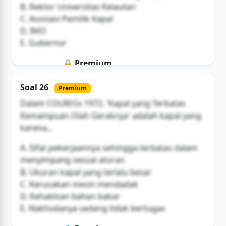
B. Rektor Universitas Kelautan
C. Asosiasi Pemilik Kapal
D. IMO
E. Gubernur
🔒 Premium
Soal ini hanya untuk pengguna Bromax
Soal 26
Premium
Buka Akses
Dalam COLREGs 1972, 'Kapal yang Terbatas
Kemampuan Olah Geraknya' adalah kapal yang
karena...
A. Sifat pekerjaannya sehingga terbatas dalam
menyimpang sesuai aturan
B. Ukuran kapal yang terlalu besar
C. Kerusakan mesin mendadak
D. Kehabisan bahan bakar
E. Nakhodanya sedang tidak bertugas