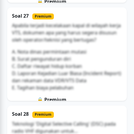
🔒 Premium
Soal ini hanya untuk pengguna Bromax
Soal 27
Premium
Buka Akses
Apabila terjadi kecelakaan kapal di wilayah kerja
VTS, dokumen apa yang harus segera disusun
oleh operator/teknisi yang bertugas?
A. Nota dinas permintaan mutasi
B. Surat pengunduran diri
C. Daftar riwayat hidup korban
D. Laporan Kejadian Luar Biasa (Incident Report)
dan rekaman data VDR/VTS Data
E. Tagihan biaya pelabuhan
🔒 Premium
Soal ini hanya untuk pengguna Bromax
Soal 28
Premium
Buka Akses
Teknologi 'Digital Selective Calling' (DSC) pada
radio VHF digunakan untuk...