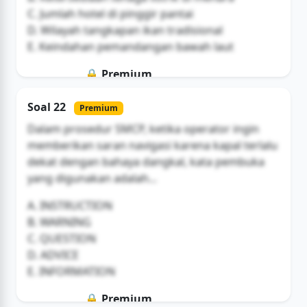
C. Jumlah hotel di pinggir pantai
D. Wilayah tangkapan ikan tradisional
E. Keindahan pemandangan bawah laut
🔒 Premium
Soal ini hanya untuk pengguna Bromax
Soal 22
Premium
Buka Akses
Dalam prosedur SMCP, ketika operator ingin
memberikan saran navigasi karena kapal terlalu
dekat dengan bahaya dangkal, kata pembuka
yang digunakan adalah...
A. INSTRUCTION
B. WARNING
C. QUESTION
D. ADVICE
E. INFORMATION
🔒 Premium