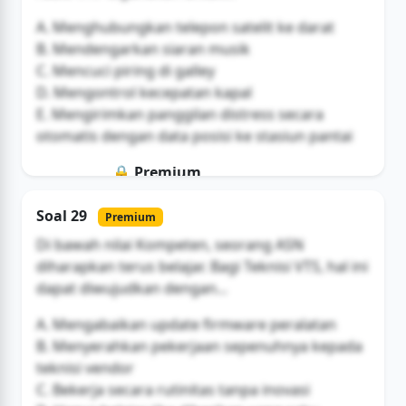
A. Menghubungkan telepon satelit ke darat
B. Mendengarkan siaran musik
C. Mencuci piring di galley
D. Mengontrol kecepatan kapal
E. Mengirimkan panggilan distress secara
otomatis dengan data posisi ke stasiun pantai
🔒 Premium
Soal ini hanya untuk pengguna Bromax
Soal 29
Premium
Buka Akses
Di bawah nilai Kompeten, seorang ASN
diharapkan terus belajar. Bagi Teknisi VTS, hal ini
dapat diwujudkan dengan...
A. Mengabaikan update firmware peralatan
B. Menyerahkan pekerjaan sepenuhnya kepada
teknisi vendor
C. Bekerja secara rutinitas tanpa inovasi