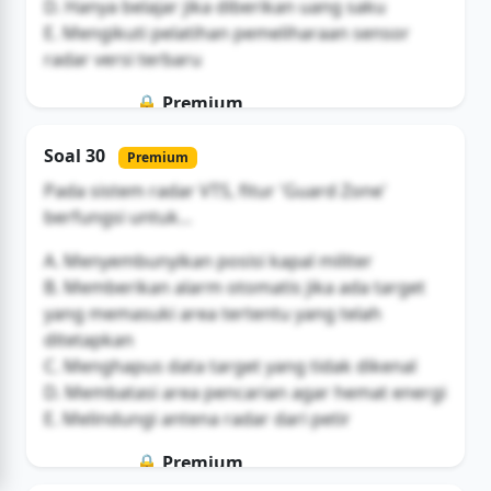
D. Hanya belajar jika diberikan uang saku
E. Mengikuti pelatihan pemeliharaan sensor
radar versi terbaru
🔒 Premium
Soal ini hanya untuk pengguna Bromax
Soal 30
Premium
Buka Akses
Pada sistem radar VTS, fitur 'Guard Zone'
berfungsi untuk...
A. Menyembunyikan posisi kapal militer
B. Memberikan alarm otomatis jika ada target
yang memasuki area tertentu yang telah
ditetapkan
C. Menghapus data target yang tidak dikenal
D. Membatasi area pencarian agar hemat energi
E. Melindungi antena radar dari petir
🔒 Premium