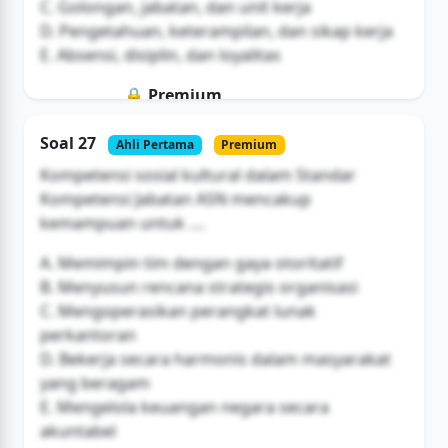
C. Golongan, jabatan, dan unit kerja
D. Pengetahuan, keterampilan, dan sikap kerja
E. Absensi, disiplin, dan loyalitas
🔒 Premium
Soal ini hanya untuk pengguna Bromax
Soal 27
Ahli Pertama
Premium
Buka Akses
Kompetensi sosial kultural dalam Standar
Kompetensi Jabatan ASN mencakup
kemampuan untuk ....
A. Memimpin tim dengan gaya otoritatif
B. Menyusun rencana strategis organisasi
C. Mengoperasikan perangkat lunak
perkantoran
D. Bekerja secara harmonis dalam masyarakat
yang beragam
E. Mengelola keuangan negara secara
akuntabel