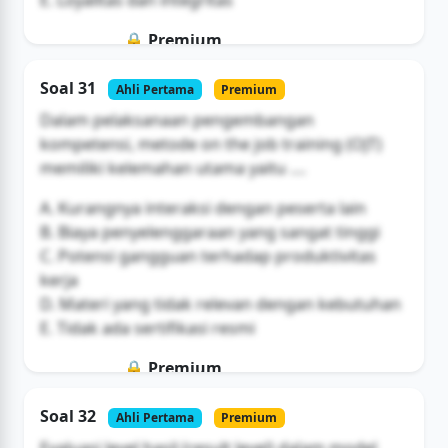
🔒 Premium
Soal ini hanya untuk pengguna Bromax
Soal 31
Ahli Pertama
Premium
Buka Akses
Dalam pelaksanaan pengembangan
kompetensi, metode on the job training (OJT)
memiliki kelemahan utama yaitu ....
A. Kurangnya interaksi dengan peserta lain
B. Biaya penyelenggaraan yang sangat tinggi
C. Potensi gangguan terhadap produktivitas
kerja
D. Materi yang tidak relevan dengan kebutuhan
E. Tidak ada sertifikasi resmi
🔒 Premium
Soal ini hanya untuk pengguna Bromax
Soal 32
Ahli Pertama
Premium
Buka Akses