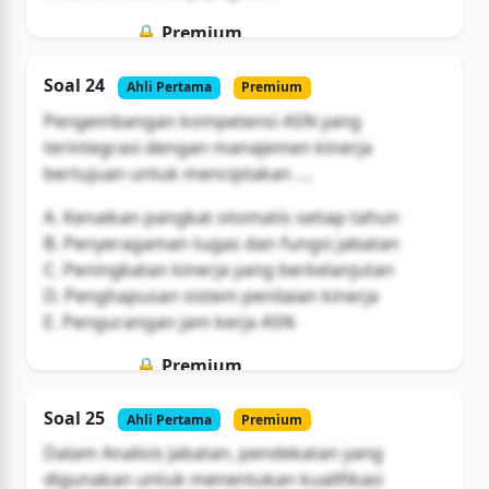
🔒 Premium
Soal ini hanya untuk pengguna Bromax
Soal 24
Ahli Pertama
Premium
Buka Akses
Pengembangan kompetensi ASN yang
terintegrasi dengan manajemen kinerja
bertujuan untuk menciptakan ....
A. Kenaikan pangkat otomatis setiap tahun
B. Penyeragaman tugas dan fungsi jabatan
C. Peningkatan kinerja yang berkelanjutan
D. Penghapusan sistem penilaian kinerja
E. Pengurangan jam kerja ASN
🔒 Premium
Soal ini hanya untuk pengguna Bromax
Soal 25
Ahli Pertama
Premium
Buka Akses
Dalam Analisis Jabatan, pendekatan yang
digunakan untuk menentukan kualifikasi