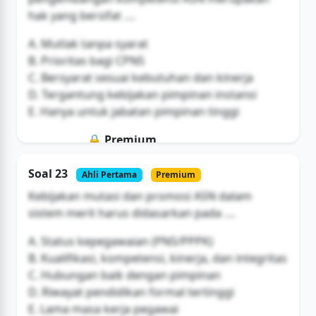
hak yang bersifat ....
A. Mutlak tanpa syarat
B. Prioritas bagi CPNS
C. Bersyarat sesuai kebutuhan dan kinerja
D. Tergantung kebijakan pimpinan instansi
E. Hanya untuk jabatan pimpinan tinggi
🔒 Premium
Soal ini hanya untuk pengguna Bromax
Soal 23
Ahli Pertama
Premium
Buka Akses
Kebijakan mutasi dan promosi ASN dalam
sistem merit harus didasarkan pada ....
A. Status kepegawaian (PNS/PPPK)
B. Kualifikasi, kompetensi, kinerja, dan integritas
C. Hubungan baik dengan pimpinan
D. Riwayat pendidikan formal tertinggi
E. Lama masa kerja pegawai