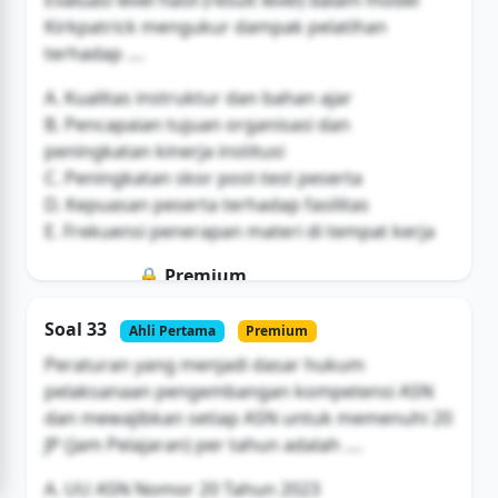
Evaluasi level hasil (result level) dalam model
Kirkpatrick mengukur dampak pelatihan
terhadap ....
A. Kualitas instruktur dan bahan ajar
B. Pencapaian tujuan organisasi dan
peningkatan kinerja institusi
C. Peningkatan skor post-test peserta
D. Kepuasan peserta terhadap fasilitas
E. Frekuensi penerapan materi di tempat kerja
🔒 Premium
Soal ini hanya untuk pengguna Bromax
Soal 33
Ahli Pertama
Premium
Buka Akses
Peraturan yang menjadi dasar hukum
pelaksanaan pengembangan kompetensi ASN
dan mewajibkan setiap ASN untuk memenuhi 20
JP (Jam Pelajaran) per tahun adalah ....
A. UU ASN Nomor 20 Tahun 2023