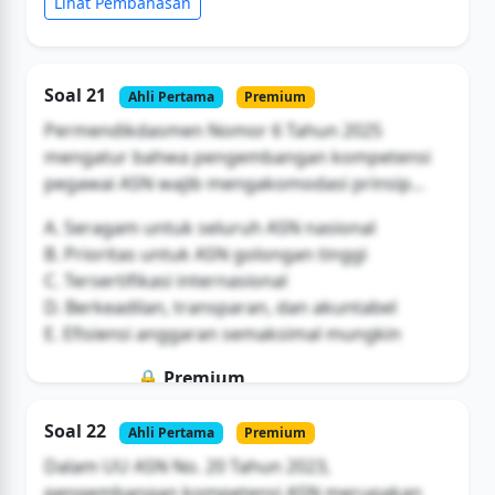
Lihat Pembahasan
Soal 21
Ahli Pertama
Premium
Permendikdasmen Nomor 6 Tahun 2025
mengatur bahwa pengembangan kompetensi
pegawai ASN wajib mengakomodasi prinsip...
A. Seragam untuk seluruh ASN nasional
B. Prioritas untuk ASN golongan tinggi
C. Tersertifikasi internasional
D. Berkeadilan, transparan, dan akuntabel
E. Efisiensi anggaran semaksimal mungkin
🔒 Premium
Soal ini hanya untuk pengguna Bromax
Soal 22
Ahli Pertama
Premium
Buka Akses
Dalam UU ASN No. 20 Tahun 2023,
pengembangan kompetensi ASN merupakan