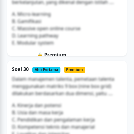
berkelanjutan, yang dikenal dengan istilah ....
A. Micro-learning
B. Gamifikasi
C. Massive open online course
D. Learning pathway
E. Modular system
🔒 Premium
Soal ini hanya untuk pengguna Bromax
Soal 30
Ahli Pertama
Premium
Buka Akses
Dalam manajemen talenta, pemetaan talenta
menggunakan matriks 9 box (nine box grid)
dilakukan berdasarkan dua dimensi, yaitu ....
A. Kinerja dan potensi
B. Usia dan masa kerja
C. Pendidikan dan pengalaman kerja
D. Kompetensi teknis dan manajerial
E. Loyalitas dan integritas