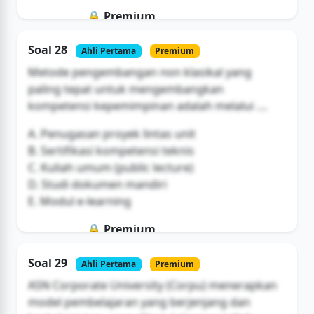
🔒 Premium
Soal ini hanya untuk pengguna Bromax
Soal 28
Ahli Pertama
Premium
Buka Akses
Metode pengembangan non klasikal yang
paling tepat untuk mengembangkan
kompetensi kepemimpinan adalah melalui ....
A. Penugasan proyek lintas unit
B. Sertifikasi kompetensi teknis
C. Kuliah umum (public lecture)
D. Studi dokumen mandiri
E. Modul e-learning
🔒 Premium
Soal ini hanya untuk pengguna Bromax
Soal 29
Ahli Pertama
Premium
Buka Akses
ASN Corporate University (Corpu) menerapkan
model pembelajaran yang berjenjang dan