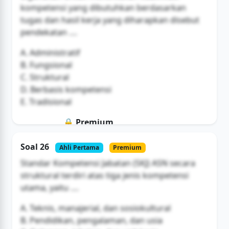
kompetensi yang dibutuhkan berdasarkan
tugas dan hasil kerja yang diharapkan disebut
pendekatan ....
A. Administratif
B. Fungsional
C. Struktural
D. Berbasis kompetensi
E. Tradisional
🔒 Premium
Soal ini hanya untuk pengguna Bromax
Soal 26
Ahli Pertama
Premium
Buka Akses
Standar Kompetensi Jabatan (SKJ) ASN secara
struktural terdiri atas tiga jenis kompetensi
utama, yaitu ....
A. Teknis, manajerial, dan sosiokultural
B. Pendidikan, pengalaman, dan usia