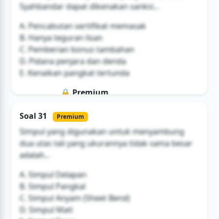
Syahbandar dapat dikenakan sanksi...
A. Pencabutan sertifikat memasak
B. Hanya teguran lisan
C. Pemberian bonus tambahan
D. Pidana penjara dan denda
E. Kenaikan pangkat tertunda
🔒 Premium
Soal ini hanya untuk pengguna Bromax
Soal 31
Premium
Buka Akses
Simpul yang digunakan untuk menyambung
dua utas tali yang ukurannya tidak sama besar
adalah...
A. Simpul Delapan
B. Simpul Pangkal
C. Simpul Anyam (Sheet Bend)
D. Simpul Mati