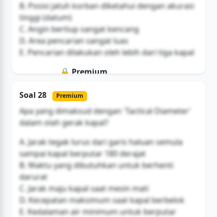
B. Posisi jatuh korban diketahui dengan akurasi
tinggi (datum)
C. Angin bertiup sangat kencang
D. Area pencarian sangat luas
E. Pencarian dilakukan oleh lebih dari tiga kapal
🔒 Premium
Soal ini hanya untuk pengguna Bromax
Soal 28
Premium
Buka Akses
Apa yang dimaksud dengan 'Tactical Diameter'
dalam olah gerak kapal?
A. Jarak tegak lurus dari garis haluan semula
sampai kapal berputar 180 derajat
B. Waktu yang dibutuhkan untuk berhenti
darurat
C. Jarak maju kapal saat mesin mati
D. Kecepatan maksimum saat kapal berbelok
E. Kedalaman air minimum untuk berputar