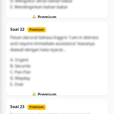
D. Mengukur aliran bahan bakar
E. Mendinginkan bahan bakar
🔒 Premium
Soal ini hanya untuk pengguna Bromax
Soal 22
Premium
Buka Akses
Pesan darurat bahasa Inggris 'I am in distress
and require immediate assistance' biasanya
diawali dengan kata isyarat...
A. Urgent
B. Securite
C. Pan-Pan
D. Mayday
E. Over
🔒 Premium
Soal ini hanya untuk pengguna Bromax
Soal 23
Premium
Buka Akses