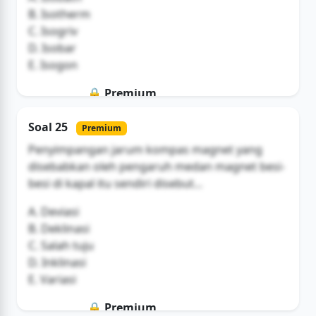
B. Isotherm
C. Isogriv
D. Isobar
E. Isogon
🔒 Premium
Soal ini hanya untuk pengguna Bromax
Soal 25
Premium
Buka Akses
Penyimpangan jarum kompas magnet yang
disebabkan oleh pengaruh medan magnet besi-
besi di kapal itu sendiri disebut...
A. Deviasi
B. Deklinasi
C. Salah tuju
D. Inklinasi
E. Variasi
🔒 Premium