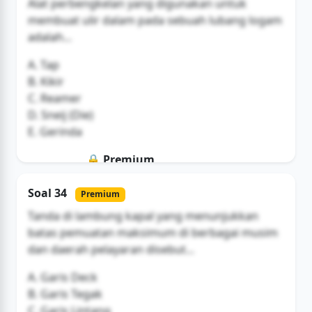
Alat perbengkelan yang digunakan untuk
membuat ulir dalam pada sebuah lubang logam
adalah...
A. Tap
B. Kikir
C. Reamer
D. Sneij (Die)
E. Gerinda
🔒 Premium
Soal ini hanya untuk pengguna Bromax
Soal 34
Premium
Buka Akses
Tanda di lambung kapal yang menunjukkan
batas pemuatan maksimum di berbagai musim
dan daerah pelayaran disebut...
A. Garis Deck
B. Garis Tegak
C. Garis Lintang