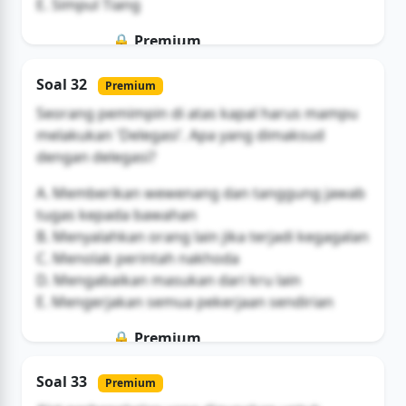
E. Simpul Tiang
🔒 Premium
Soal ini hanya untuk pengguna Bromax
Soal 32
Premium
Buka Akses
Seorang pemimpin di atas kapal harus mampu
melakukan 'Delegasi'. Apa yang dimaksud
dengan delegasi?
A. Memberikan wewenang dan tanggung jawab
tugas kepada bawahan
B. Menyalahkan orang lain jika terjadi kegagalan
C. Menolak perintah nakhoda
D. Mengabaikan masukan dari kru lain
E. Mengerjakan semua pekerjaan sendirian
🔒 Premium
Soal ini hanya untuk pengguna Bromax
Soal 33
Premium
Buka Akses