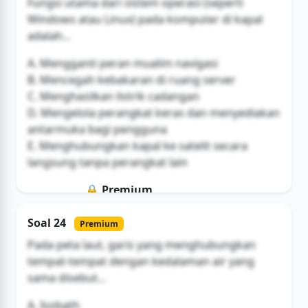
Fungsi utama dari sistem operasi (seperti
Windows atau Linux) pada komputer di kapal
adalah...
A. Mengganti peran mualim navigasi
B. Mencegah kebakaran di ruang server
C. Menghasilkan listrik cadangan
D. Mengelola perangkat keras dan menyediakan
antarmuka bagi pengguna
E. Menghubungkan kapal ke satelit secara
langsung tanpa perangkat lain
🔒 Premium
Soal ini hanya untuk pengguna Bromax
Soal 24
Premium
Buka Akses
Pada peta laut, garis yang menghubungkan
tempat-tempat dengan kedalaman air yang
sama disebut...
A. Isobath