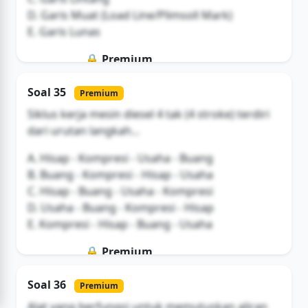
D. Garis Muat (Load Line/Plimsoll Mark)
E. Garis Lunas
🔒 Premium
Soal ini hanya untuk pengguna Bromax
Soal 35
Premium
Buka Akses
Siklus kerja mesin diesel 4 tak (4 stroke) terdiri
dari urutan langkah...
A. Hisap - Kompresi - Usaha - Buang
B. Buang - Kompresi - Hisap - Usaha
C. Hisap - Buang - Usaha - Kompresi
D. Usaha - Buang - Kompresi - Hisap
E. Kompresi - Hisap - Buang - Usaha
🔒 Premium
Soal ini hanya untuk pengguna Bromax
Soal 36
Premium
Buka Akses
Alat yang berfungsi untuk memutuskan aliran