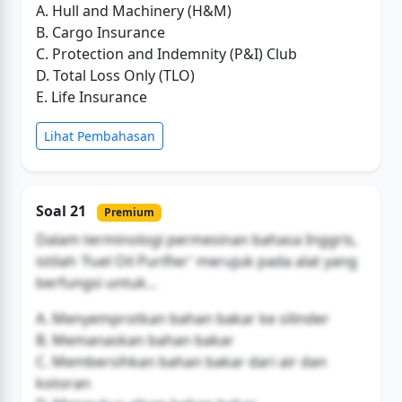
A. Hull and Machinery (H&M)
B. Cargo Insurance
C. Protection and Indemnity (P&I) Club
D. Total Loss Only (TLO)
E. Life Insurance
Lihat Pembahasan
Soal 21
Premium
Dalam terminologi permesinan bahasa Inggris,
istilah 'Fuel Oil Purifier' merujuk pada alat yang
berfungsi untuk...
A. Menyemprotkan bahan bakar ke silinder
B. Memanaskan bahan bakar
C. Membersihkan bahan bakar dari air dan
kotoran