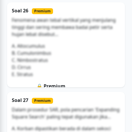
Soal ini hanya untuk pengguna Bromax
Soal 26
Premium
Buka Akses
Fenomena awan tebal vertikal yang menjulang
tinggi dan sering membawa badai petir serta
hujan lebat disebut...
A. Altocumulus
B. Cumulonimbus
C. Nimbostratus
D. Cirrus
E. Stratus
🔒 Premium
Soal ini hanya untuk pengguna Bromax
Soal 27
Premium
Buka Akses
Dalam prosedur SAR, pola pencarian 'Expanding
Square Search' paling tepat digunakan jika...
A. Korban dipastikan berada di dalam sekoci