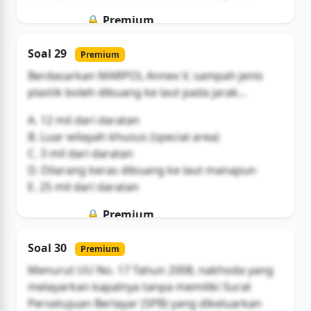
🔒 Premium
Soal ini hanya untuk pengguna Bromax
Soal 29
Premium
Buka Akses
Berdasarkan MARPOL Annex V, sampah jenis
plastik boleh dibuang ke laut pada jarak...
A. 12 mil dari daratan
B. Luar wilayah khusus (special area)
C. 3 mil dari daratan
D. Dilarang keras dibuang ke laut manapun
E. 25 mil dari daratan
🔒 Premium
Soal ini hanya untuk pengguna Bromax
Soal 30
Premium
Buka Akses
Menurut UU No. 17 Tahun 2008, nakhoda yang
melayarkan kapalnya tanpa memiliki Surat
Persetujuan Berlayar (SPB) yang dikeluarkan