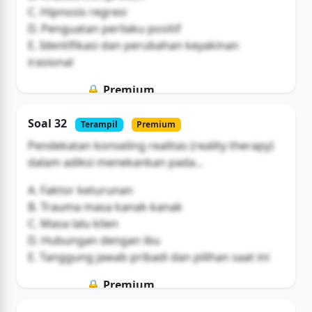
C. Hipnosis regresi
D. Penguatan perilaku positif
E. Identifikasi dan perubahan keyakinan
irasional
🔒 Premium
Soal ini hanya untuk pengguna Bromax
Soal 32
Terampil
Premium
Buka Akses
Pendekatan konseling realitas (reality therapy)
dalam adiksi menekankan pada...
A. Faktor keturunan
B. Trauma masa kanak-kanak
C. Masa lalu klien
D. Hubungan dengan ibu
E. Tanggung jawab pribadi dan pilihan saat ini
🔒 Premium
Soal ini hanya untuk pengguna Bromax