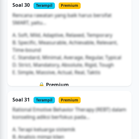
Soal 30
Terampil
Premium
Buka Akses
Rencana rawatan yang baik harus bersifat
SMART, yaitu...
A. Soft, Mild, Adaptive, Relaxed, Temporary
B. Specific, Measurable, Achievable, Relevant,
Time-bound
C. Standard, Minimal, Average, Regular, Typical
D. Strict, Mandatory, Absolute, Rigid, Tough
E. Simple, Massive, Actual, Real, Taktis
🔒 Premium
Soal ini hanya untuk pengguna Bromax
Soal 31
Terampil
Premium
Buka Akses
Rational Emotive Behavior Therapy (REBT) dalam
konseling adiksi berfokus pada...
A. Terapi keluarga sistemik
B. Analisis mimpi klien