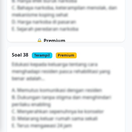
B. Hanya efek buruk narkoba
C. Bahaya narkoba, keterampilan menolak, dan
mekanisme koping sehat
D. Harga narkoba di pasaran
E. Sejarah peredaran narkoba
🔒 Premium
Soal ini hanya untuk pengguna Bromax
Soal 38
Terampil
Premium
Buka Akses
Edukasi kepada keluarga tentang cara
menghadapi residen pasca rehabilitasi yang
benar adalah...
A. Memutus komunikasi dengan residen
B. Dukungan tanpa stigma dan menghindari
perilaku enabling
C. Menyerahkan sepenuhnya ke konselor
D. Melarang keluar rumah sama sekali
E. Terus mengawasi 24 jam