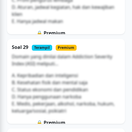
C. Profil pengurus lembaga
D. Aturan, jadwal kegiatan, hak dan kewajiban
klien
E. Hanya jadwal makan
🔒 Premium
Soal ini hanya untuk pengguna Bromax
Soal 29
Terampil
Premium
Buka Akses
Domain yang dinilai dalam Addiction Severity
Index (ASI) meliputi...
A. Kepribadian dan inteligensi
B. Kesehatan fisik dan mental saja
C. Status ekonomi dan pendidikan
D. Hanya penggunaan narkoba
E. Medis, pekerjaan, alkohol, narkoba, hukum,
keluarga/sosial, psikiatri
🔒 Premium
Soal ini hanya untuk pengguna Bromax