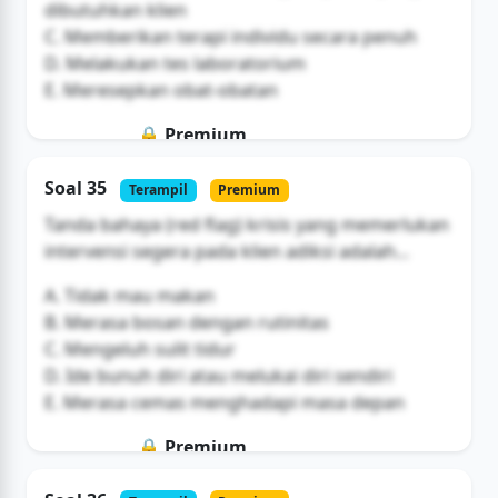
dibutuhkan klien
C. Memberikan terapi individu secara penuh
D. Melakukan tes laboratorium
E. Meresepkan obat-obatan
🔒 Premium
Soal ini hanya untuk pengguna Bromax
Soal 35
Terampil
Premium
Buka Akses
Tanda bahaya (red flag) krisis yang memerlukan
intervensi segera pada klien adiksi adalah...
A. Tidak mau makan
B. Merasa bosan dengan rutinitas
C. Mengeluh sulit tidur
D. Ide bunuh diri atau melukai diri sendiri
E. Merasa cemas menghadapi masa depan
🔒 Premium
Soal ini hanya untuk pengguna Bromax