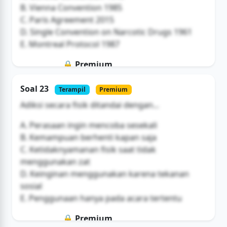
B. Vienna Convention 1985
C. Paris Agreement 2015
D. Single Convention on Narcotic Drugs 1961
E. Montreal Protocol 1987
🔒 Premium
Soal ini hanya untuk pengguna Bromax
Soal 23
Terampil
Premium
Buka Akses
Adiksi secara fisik ditandai dengan...
A. Perasaan ingin mencoba sesekali
B. Kemampuan berhenti kapan saja
C. Ketidaknyamanan fisik saat tidak
menggunakan zat
D. Keinginan menggunakan karena tekanan
sosial
E. Penggunaan hanya pada acara tertentu
🔒 Premium