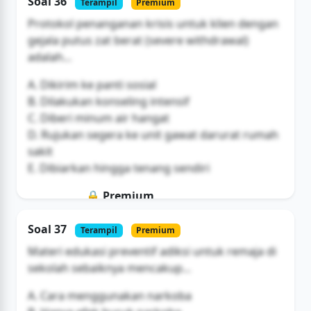
Soal 36
Terampil
Premium
Buka Akses
Protokol penanganan krisis untuk klien dengan
gejala putus zat berat (severe withdrawal)
adalah...
A. Dikirim ke panti sosial
B. Dilakukan konseling intensif
C. Diberi minum air hangat
D. Rujukan segera ke unit gawat darurat rumah
sakit
E. Dibiarkan hingga tenang sendiri
🔒 Premium
Soal ini hanya untuk pengguna Bromax
Soal 37
Terampil
Premium
Buka Akses
Materi edukasi preventif adiksi untuk remaja di
sekolah sebaiknya mencakup...
A. Cara menggunakan narkoba