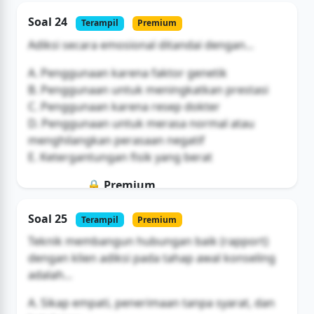
Soal ini hanya untuk pengguna Bromax
Soal 24
Terampil
Premium
Buka Akses
Adiksi secara emosional ditandai dengan...
A. Penggunaan karena faktor genetik
B. Penggunaan untuk meningkatkan prestasi
C. Penggunaan karena resep dokter
D. Penggunaan untuk merasa normal atau
menghilangkan perasaan negatif
E. Ketergantungan fisik yang berat
🔒 Premium
Soal ini hanya untuk pengguna Bromax
Soal 25
Terampil
Premium
Buka Akses
Teknik membangun hubungan baik (rapport)
dengan klien adiksi pada tahap awal konseling
adalah...
A. Sikap empati, penerimaan tanpa syarat, dan