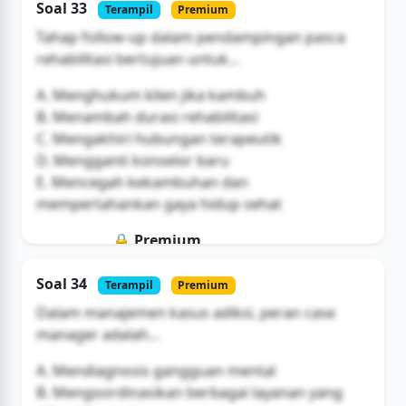
Soal 33
Terampil
Premium
Buka Akses
Tahap follow-up dalam pendampingan pasca
rehabilitasi bertujuan untuk...
A. Menghukum klien jika kambuh
B. Menambah durasi rehabilitasi
C. Mengakhiri hubungan terapeutik
D. Mengganti konselor baru
E. Mencegah kekambuhan dan
mempertahankan gaya hidup sehat
🔒 Premium
Soal ini hanya untuk pengguna Bromax
Soal 34
Terampil
Premium
Buka Akses
Dalam manajemen kasus adiksi, peran case
manager adalah...
A. Mendiagnosis gangguan mental
B. Mengoordinasikan berbagai layanan yang