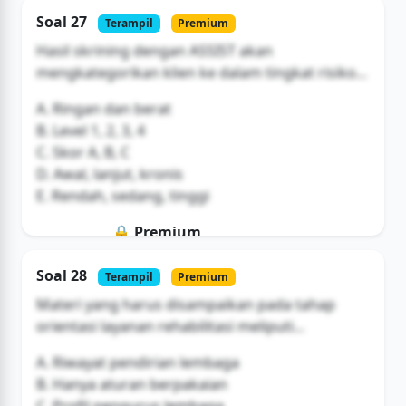
Soal ini hanya untuk pengguna Bromax
Soal 27
Terampil
Premium
Buka Akses
Hasil skrining dengan ASSIST akan
mengkategorikan klien ke dalam tingkat risiko...
A. Ringan dan berat
B. Level 1, 2, 3, 4
C. Skor A, B, C
D. Awal, lanjut, kronis
E. Rendah, sedang, tinggi
🔒 Premium
Soal ini hanya untuk pengguna Bromax
Soal 28
Terampil
Premium
Buka Akses
Materi yang harus disampaikan pada tahap
orientasi layanan rehabilitasi meliputi...
A. Riwayat pendirian lembaga
B. Hanya aturan berpakaian