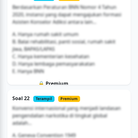
Berdasarkan Peraturan BNN Nomor 4 Tahun
2020, instansi yang dapat mengajukan formasi
Asisten Konselor Adiksi antara lain...
A. Hanya rumah sakit umum
B. Balai rehabilitasi, panti sosial, rumah sakit
jiwa, BAPAS/LAPAS
C. Hanya kementerian kesehatan
D. Hanya lembaga pemasyarakatan
E. Hanya BNN
🔒 Premium
Soal ini hanya untuk pengguna Bromax
Soal 22
Terampil
Premium
Buka Akses
Konvensi internasional yang menjadi landasan
pengendalian narkotika di tingkat global
adalah...
A. Geneva Convention 1949