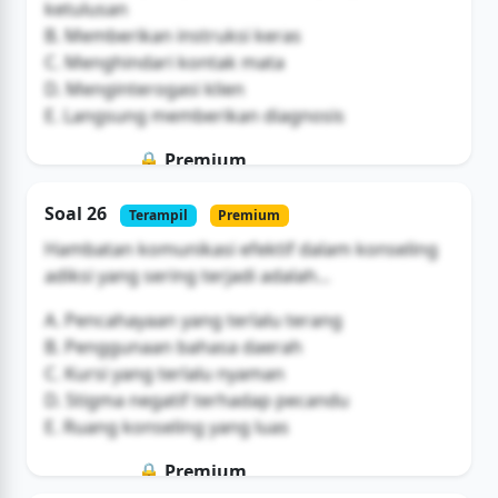
ketulusan
B. Memberikan instruksi keras
C. Menghindari kontak mata
D. Menginterogasi klien
E. Langsung memberikan diagnosis
🔒 Premium
Soal ini hanya untuk pengguna Bromax
Soal 26
Terampil
Premium
Buka Akses
Hambatan komunikasi efektif dalam konseling
adiksi yang sering terjadi adalah...
A. Pencahayaan yang terlalu terang
B. Penggunaan bahasa daerah
C. Kursi yang terlalu nyaman
D. Stigma negatif terhadap pecandu
E. Ruang konseling yang luas
🔒 Premium